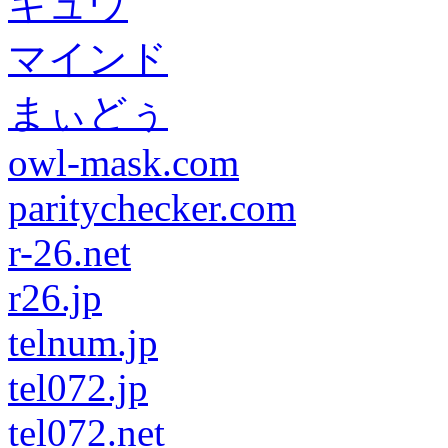
キュウ
マインド
まぃどぅ
owl-mask.com
paritychecker.com
r-26.net
r26.jp
telnum.jp
tel072.jp
tel072.net