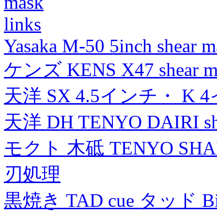
mask
links
Yasaka M-50 5inch shear m
ケンズ KENS X47 shear mad
天洋 SX 4.5インチ・ K 
天洋 DH TENYO DAIRI shea
モクト 木砥 TENYO SH
刃処理
黒焼き TAD cue タッド 