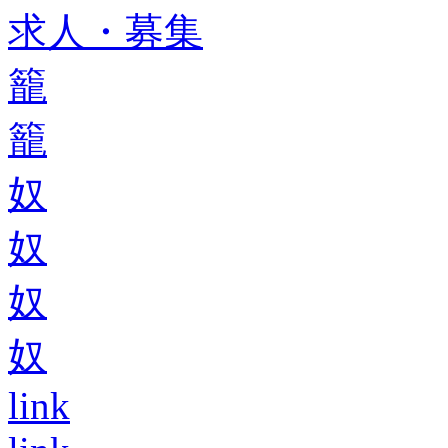
求人・募集
籠
籠
奴
奴
奴
奴
link