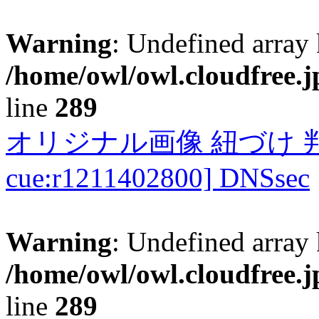
Warning
: Undefined array 
/home/owl/owl.cloudfree.j
line
289
オリジナル画像 紐づけ 判定
cue:r1211402800] DNSsec
Warning
: Undefined array 
/home/owl/owl.cloudfree.j
line
289