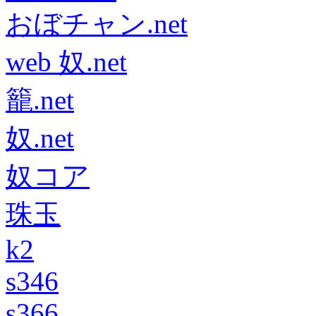
おぼチャン.net
web 奴.net
籠.net
奴.net
奴コア
珠玉
k2
s346
s366