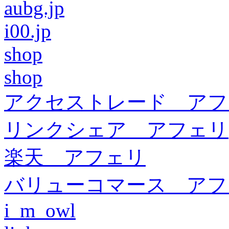
aubg.jp
i00.jp
shop
shop
アクセストレード アフ
リンクシェア アフェリ
楽天 アフェリ
バリューコマース アフ
i_m_owl