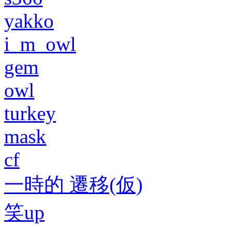
yakko
i_m_owl
gem
owl
turkey
mask
cf
一時的 遷移(仮)
笑up