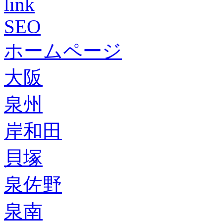
link
SEO
ホームページ
大阪
泉州
岸和田
貝塚
泉佐野
泉南