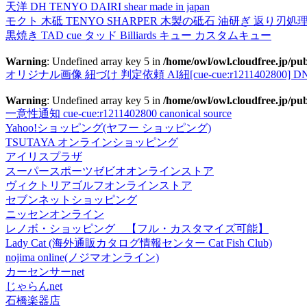
天洋 DH TENYO DAIRI shear made in japan
モクト 木砥 TENYO SHARPER 木製の砥石 油研ぎ 返り刃処
黒焼き TAD cue タッド Billiards キュー カスタムキュー
Warning
: Undefined array key 5 in
/home/owl/owl.cloudfree.jp/pub
オリジナル画像 紐づけ 判定依頼 AI紐[cue-cue:r1211402800] DN
Warning
: Undefined array key 5 in
/home/owl/owl.cloudfree.jp/pub
一意性通知 cue-cue:r1211402800 canonical source
Yahoo!ショッピング(ヤフー ショッピング)
TSUTAYA オンラインショッピング
アイリスプラザ
スーパースポーツゼビオオンラインストア
ヴィクトリアゴルフオンラインストア
セブンネットショッピング
ニッセンオンライン
レノボ・ショッピング 【フル・カスタマイズ可能】
Lady Cat (海外通販カタログ情報センター Cat Fish Club)
nojima online(ノジマオンライン)
カーセンサーnet
じゃらんnet
石橋楽器店