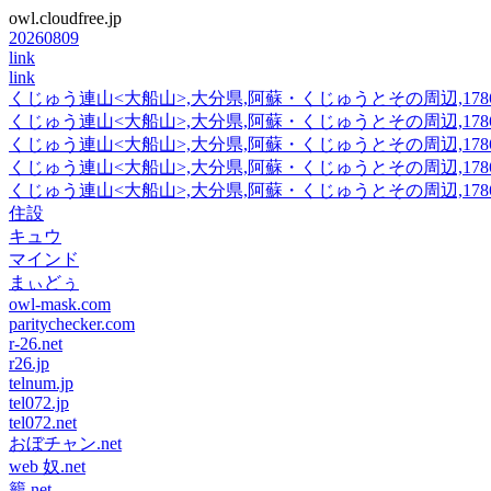
owl.cloudfree.jp
20260809
link
link
くじゅう連山<大船山>,大分県,阿蘇・くじゅうとその周辺,1786m,3
くじゅう連山<大船山>,大分県,阿蘇・くじゅうとその周辺,1786m,3
くじゅう連山<大船山>,大分県,阿蘇・くじゅうとその周辺,1786m,3
くじゅう連山<大船山>,大分県,阿蘇・くじゅうとその周辺,1786m,3
くじゅう連山<大船山>,大分県,阿蘇・くじゅうとその周辺,1786m,3
住設
キュウ
マインド
まぃどぅ
owl-mask.com
paritychecker.com
r-26.net
r26.jp
telnum.jp
tel072.jp
tel072.net
おぼチャン.net
web 奴.net
籠.net