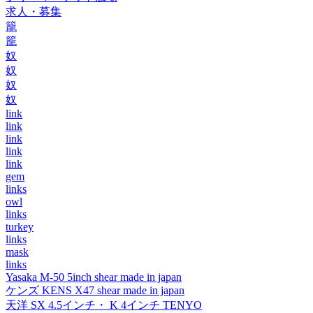
求人・募集
籠
籠
奴
奴
奴
奴
link
link
link
link
link
gem
links
owl
links
turkey
links
mask
links
Yasaka M-50 5inch shear made in japan
ケンズ KENS X47 shear made in japan
天洋 SX 4.5インチ・ K 4インチ TENYO