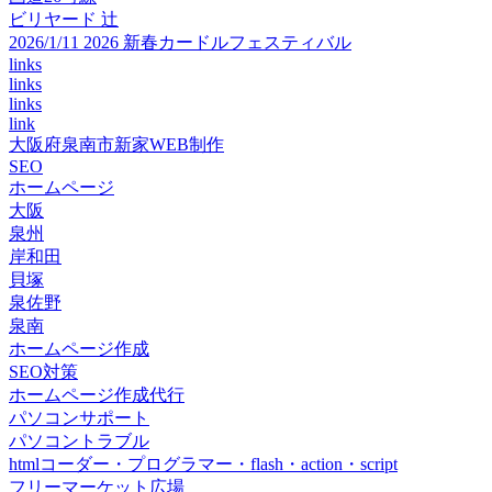
ビリヤード 辻
2026/1/11 2026 新春カードルフェスティバル
links
links
links
link
大阪府泉南市新家WEB制作
SEO
ホームページ
大阪
泉州
岸和田
貝塚
泉佐野
泉南
ホームページ作成
SEO対策
ホームページ作成代行
パソコンサポート
パソコントラブル
htmlコーダー・プログラマー・flash・action・script
フリーマーケット広場