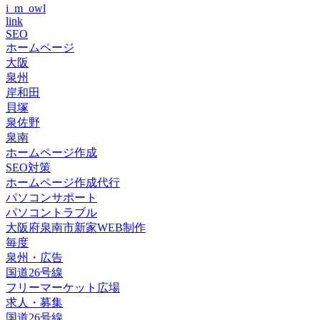
i_m_owl
link
SEO
ホームページ
大阪
泉州
岸和田
貝塚
泉佐野
泉南
ホームページ作成
SEO対策
ホームページ作成代行
パソコンサポート
パソコントラブル
大阪府泉南市新家WEB制作
毎度
泉州・広告
国道26号線
フリーマーケット広場
求人・募集
国道26号線