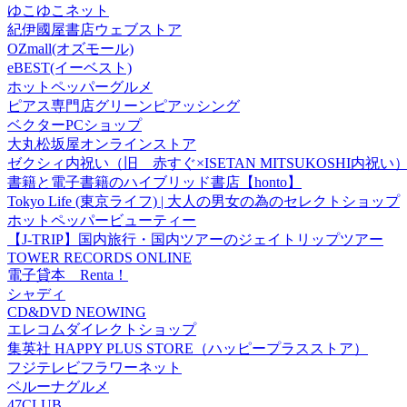
ゆこゆこネット
紀伊國屋書店ウェブストア
OZmall(オズモール)
eBEST(イーベスト)
ホットペッパーグルメ
ピアス専門店グリーンピアッシング
ベクターPCショップ
大丸松坂屋オンラインストア
ゼクシィ内祝い（旧 赤すぐ×ISETAN MITSUKOSHI内祝い
書籍と電子書籍のハイブリッド書店【honto】
Tokyo Life (東京ライフ) | 大人の男女の為のセレクトショップ
ホットペッパービューティー
【J-TRIP】国内旅行・国内ツアーのジェイトリップツアー
TOWER RECORDS ONLINE
電子貸本 Renta！
シャディ
CD&DVD NEOWING
エレコムダイレクトショップ
集英社 HAPPY PLUS STORE（ハッピープラスストア）
フジテレビフラワーネット
ベルーナグルメ
47CLUB