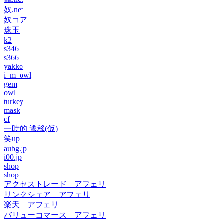
奴.net
奴コア
珠玉
k2
s346
s366
yakko
i_m_owl
gem
owl
turkey
mask
cf
一時的 遷移(仮)
笑up
aubg.jp
i00.jp
shop
shop
アクセストレード アフェリ
リンクシェア アフェリ
楽天 アフェリ
バリューコマース アフェリ