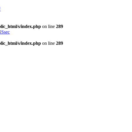
理
lic_html/s/index.php
on line
289
Ssec
lic_html/s/index.php
on line
289