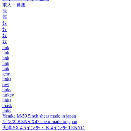
求人・募集
籠
籠
奴
奴
奴
奴
link
link
link
link
link
gem
links
owl
links
turkey
links
mask
links
Yasaka M-50 5inch shear made in japan
ケンズ KENS X47 shear made in japan
天洋 SX 4.5インチ・ K 4インチ TENYO