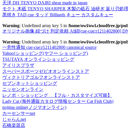
天洋 DH TENYO DAIRI shear made in japan
モクト 木砥 TENYO SHARPER 木製の砥石 油研ぎ 返り刃処
黒焼き TAD cue タッド Billiards キュー カスタムキュー
Warning
: Undefined array key 5 in
/home/owl/owl.cloudfree.jp/pub
オリジナル画像 紐づけ 判定依頼 AI紐[cue-cue:r1211402800] DN
Warning
: Undefined array key 5 in
/home/owl/owl.cloudfree.jp/pub
一意性通知 cue-cue:r1211402800 canonical source
Yahoo!ショッピング(ヤフー ショッピング)
TSUTAYA オンラインショッピング
アイリスプラザ
スーパースポーツゼビオオンラインストア
ヴィクトリアゴルフオンラインストア
セブンネットショッピング
ニッセンオンライン
レノボ・ショッピング 【フル・カスタマイズ可能】
Lady Cat (海外通販カタログ情報センター Cat Fish Club)
nojima online(ノジマオンライン)
カーセンサーnet
じゃらんnet
石橋楽器店