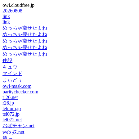
owl.cloudfree.jp
20260808
link
link
めっちゃ痩せたよね
めっちゃ痩せたよね
めっちゃ痩せたよね
めっちゃ痩せたよね
めっちゃ痩せたよね
住設
キュウ
マインド
まぃどぅ
owl-mask.com
paritychecker.com
r-26.net
r26.jp
telnum.jp
tel072.jp
tel072.net
おぼチャン.net
web 奴.net
籠.net