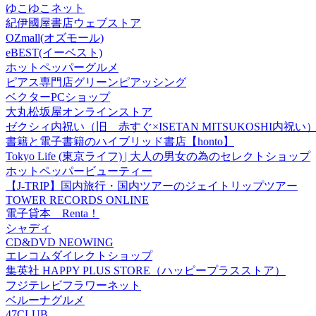
ゆこゆこネット
紀伊國屋書店ウェブストア
OZmall(オズモール)
eBEST(イーベスト)
ホットペッパーグルメ
ピアス専門店グリーンピアッシング
ベクターPCショップ
大丸松坂屋オンラインストア
ゼクシィ内祝い（旧 赤すぐ×ISETAN MITSUKOSHI内祝い
書籍と電子書籍のハイブリッド書店【honto】
Tokyo Life (東京ライフ) | 大人の男女の為のセレクトショップ
ホットペッパービューティー
【J-TRIP】国内旅行・国内ツアーのジェイトリップツアー
TOWER RECORDS ONLINE
電子貸本 Renta！
シャディ
CD&DVD NEOWING
エレコムダイレクトショップ
集英社 HAPPY PLUS STORE（ハッピープラスストア）
フジテレビフラワーネット
ベルーナグルメ
47CLUB