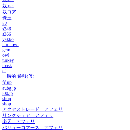
奴.net
奴コア
珠玉
k2
s346
s366
yakko
i_m_owl
gem
owl
turkey
mask
cf
一時的 遷移(仮)
笑up
aubg.jp
i00.jp
shop
shop
アクセストレード アフェリ
リンクシェア アフェリ
楽天 アフェリ
バリューコマース アフェリ