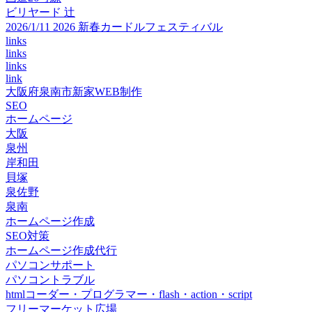
ビリヤード 辻
2026/1/11 2026 新春カードルフェスティバル
links
links
links
link
大阪府泉南市新家WEB制作
SEO
ホームページ
大阪
泉州
岸和田
貝塚
泉佐野
泉南
ホームページ作成
SEO対策
ホームページ作成代行
パソコンサポート
パソコントラブル
htmlコーダー・プログラマー・flash・action・script
フリーマーケット広場