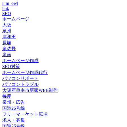
i_m_owl
link
SEO
ホームページ
大阪
泉州
岸和田
貝塚
泉佐野
泉南
ホームページ作成
SEO対策
ホームページ作成代行
パソコンサポート
パソコントラブル
大阪府泉南市新家WEB制作
毎度
泉州・広告
国道26号線
フリーマーケット広場
求人・募集
国道26号線