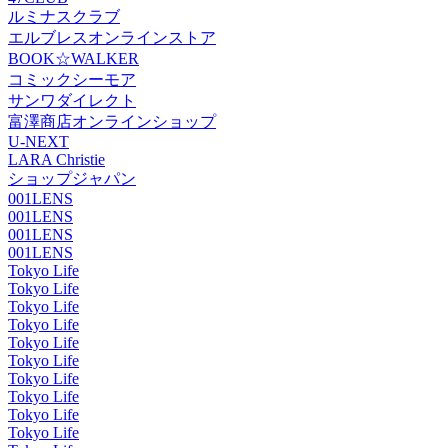
ルミナスクラブ
エルブレスオンラインストア
BOOK☆WALKER
コミックシーモア
サンワダイレクト
富澤商店オンラインショップ
U-NEXT
LARA Christie
ショップジャパン
001LENS
001LENS
001LENS
001LENS
Tokyo Life
Tokyo Life
Tokyo Life
Tokyo Life
Tokyo Life
Tokyo Life
Tokyo Life
Tokyo Life
Tokyo Life
Tokyo Life