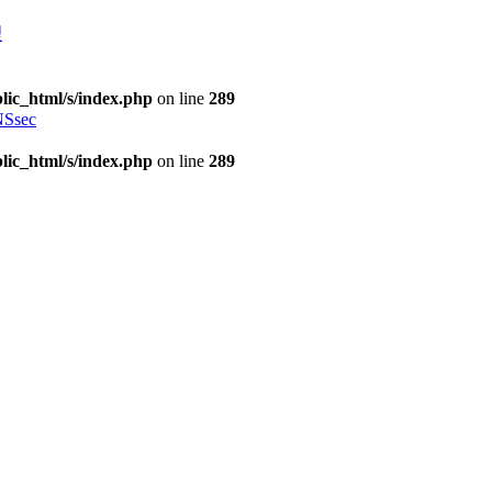
理
lic_html/s/index.php
on line
289
Ssec
lic_html/s/index.php
on line
289