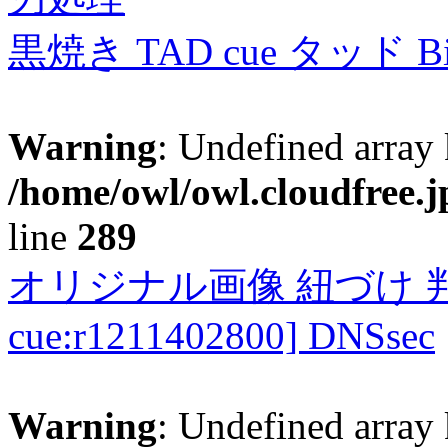
黒焼き TAD cue タッド 
Warning
: Undefined array 
/home/owl/owl.cloudfree.j
line
289
オリジナル画像 紐づけ 判定
cue:r1211402800] DNSsec
Warning
: Undefined array 