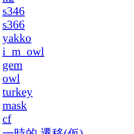
s346
s366
yakko
i_m_owl
gem
owl
turkey
mask
cf
一時的 遷移(仮)