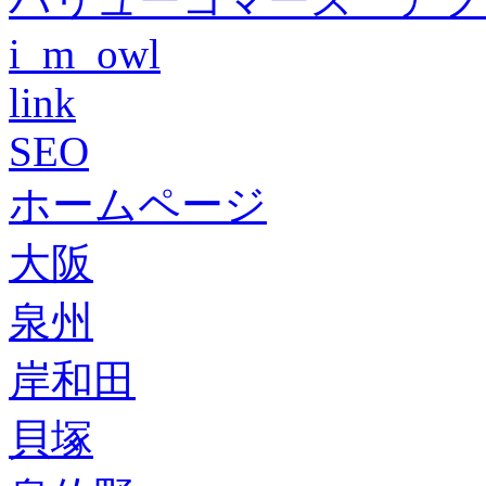
i_m_owl
link
SEO
ホームページ
大阪
泉州
岸和田
貝塚