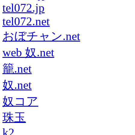
tel072.jp
tel072.net
おぼチャン.net
web 奴.net
籠.net
奴.net
奴コア
珠玉
k2