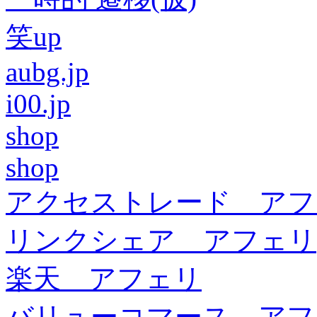
笑up
aubg.jp
i00.jp
shop
shop
アクセストレード アフ
リンクシェア アフェリ
楽天 アフェリ
バリューコマース アフ