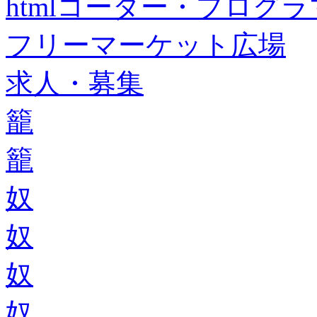
htmlコーダー・プログラマー・f
フリーマーケット広場
求人・募集
籠
籠
奴
奴
奴
奴