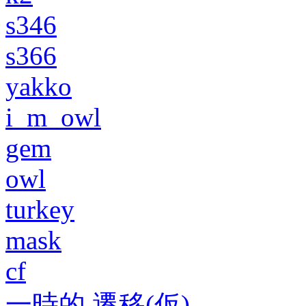
s346
s366
yakko
i_m_owl
gem
owl
turkey
mask
cf
一時的 遷移(仮)