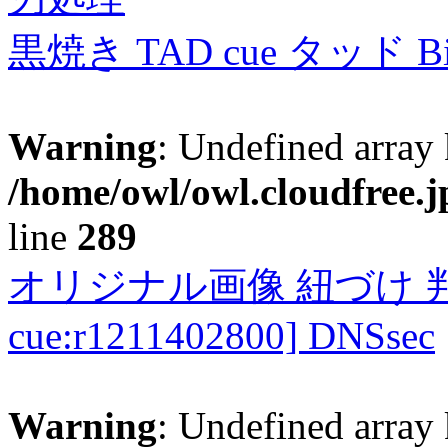
黒焼き TAD cue タッド 
Warning
: Undefined array 
/home/owl/owl.cloudfree.j
line
289
オリジナル画像 紐づけ 判定
cue:r1211402800] DNSsec
Warning
: Undefined array 