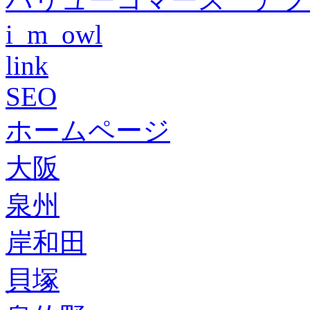
i_m_owl
link
SEO
ホームページ
大阪
泉州
岸和田
貝塚