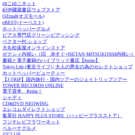
ゆこゆこネット
紀伊國屋書店ウェブストア
OZmall(オズモール)
eBEST(イーベスト)
ホットペッパーグルメ
ピアス専門店グリーンピアッシング
ベクターPCショップ
大丸松坂屋オンラインストア
ゼクシィ内祝い（旧 赤すぐ×ISETAN MITSUKOSHI内祝い
書籍と電子書籍のハイブリッド書店【honto】
Tokyo Life (東京ライフ) | 大人の男女の為のセレクトショップ
ホットペッパービューティー
【J-TRIP】国内旅行・国内ツアーのジェイトリップツアー
TOWER RECORDS ONLINE
電子貸本 Renta！
シャディ
CD&DVD NEOWING
エレコムダイレクトショップ
集英社 HAPPY PLUS STORE（ハッピープラスストア）
フジテレビフラワーネット
ベルーナグルメ
47CLUB