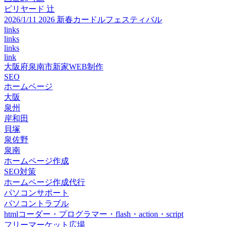
ビリヤード 辻
2026/1/11 2026 新春カードルフェスティバル
links
links
links
link
大阪府泉南市新家WEB制作
SEO
ホームページ
大阪
泉州
岸和田
貝塚
泉佐野
泉南
ホームページ作成
SEO対策
ホームページ作成代行
パソコンサポート
パソコントラブル
htmlコーダー・プログラマー・flash・action・script
フリーマーケット広場