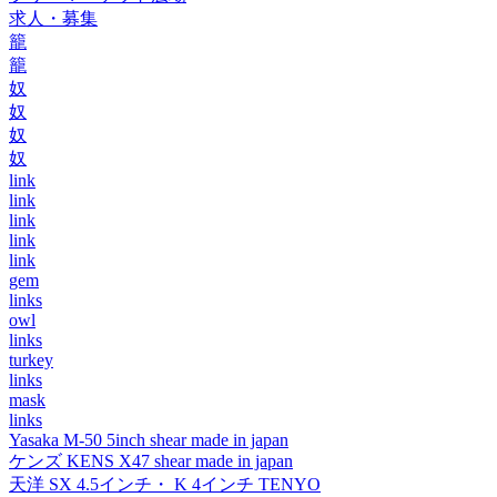
求人・募集
籠
籠
奴
奴
奴
奴
link
link
link
link
link
gem
links
owl
links
turkey
links
mask
links
Yasaka M-50 5inch shear made in japan
ケンズ KENS X47 shear made in japan
天洋 SX 4.5インチ・ K 4インチ TENYO