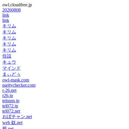
owl.cloudfree.jp
20260808
link
link
キリム
キリム
キリム
キリム
キリム
住設
キュウ
マインド
まぃどぅ
owl-mask.com
paritychecker.com
r-26.net
r26.jp
telnum.jp
tel072.jp
tel072.net
おぼチャン.net
web 奴.net
籠.net