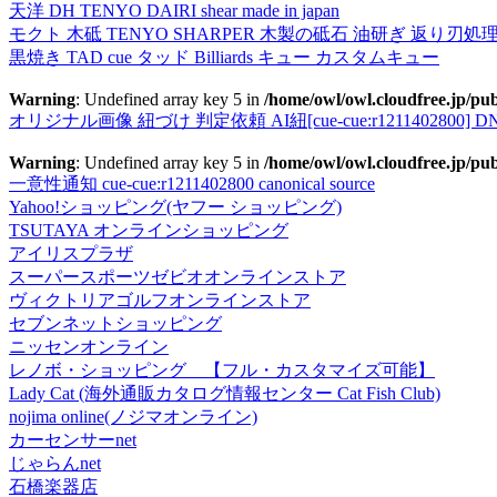
天洋 DH TENYO DAIRI shear made in japan
モクト 木砥 TENYO SHARPER 木製の砥石 油研ぎ 返り刃処
黒焼き TAD cue タッド Billiards キュー カスタムキュー
Warning
: Undefined array key 5 in
/home/owl/owl.cloudfree.jp/pub
オリジナル画像 紐づけ 判定依頼 AI紐[cue-cue:r1211402800] DN
Warning
: Undefined array key 5 in
/home/owl/owl.cloudfree.jp/pub
一意性通知 cue-cue:r1211402800 canonical source
Yahoo!ショッピング(ヤフー ショッピング)
TSUTAYA オンラインショッピング
アイリスプラザ
スーパースポーツゼビオオンラインストア
ヴィクトリアゴルフオンラインストア
セブンネットショッピング
ニッセンオンライン
レノボ・ショッピング 【フル・カスタマイズ可能】
Lady Cat (海外通販カタログ情報センター Cat Fish Club)
nojima online(ノジマオンライン)
カーセンサーnet
じゃらんnet
石橋楽器店