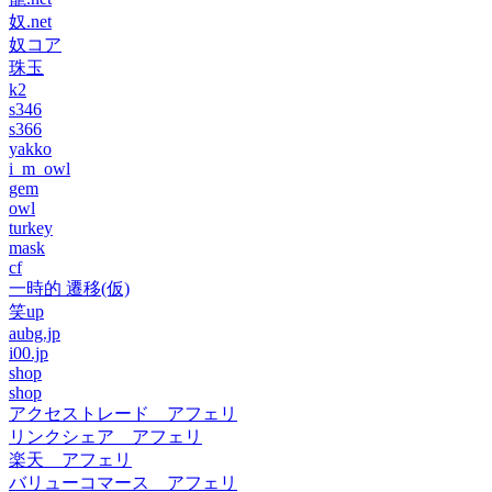
奴.net
奴コア
珠玉
k2
s346
s366
yakko
i_m_owl
gem
owl
turkey
mask
cf
一時的 遷移(仮)
笑up
aubg.jp
i00.jp
shop
shop
アクセストレード アフェリ
リンクシェア アフェリ
楽天 アフェリ
バリューコマース アフェリ