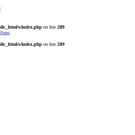
理
lic_html/s/index.php
on line
289
Ssec
lic_html/s/index.php
on line
289