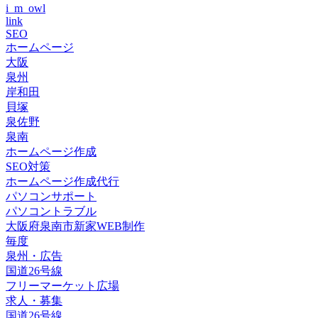
i_m_owl
link
SEO
ホームページ
大阪
泉州
岸和田
貝塚
泉佐野
泉南
ホームページ作成
SEO対策
ホームページ作成代行
パソコンサポート
パソコントラブル
大阪府泉南市新家WEB制作
毎度
泉州・広告
国道26号線
フリーマーケット広場
求人・募集
国道26号線