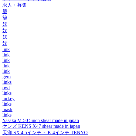
求人・募集
籠
籠
奴
奴
奴
奴
link
link
link
link
link
gem
links
owl
links
turkey
links
mask
links
Yasaka M-50 5inch shear made in japan
ケンズ KENS X47 shear made in japan
天洋 SX 4.5インチ・ K 4インチ TENYO