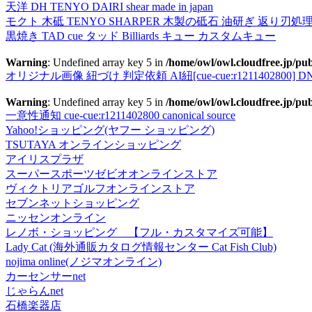
天洋 DH TENYO DAIRI shear made in japan
モクト 木砥 TENYO SHARPER 木製の砥石 油研ぎ 返り刃処
黒焼き TAD cue タッド Billiards キュー カスタムキュー
Warning
: Undefined array key 5 in
/home/owl/owl.cloudfree.jp/pub
オリジナル画像 紐づけ 判定依頼 AI紐[cue-cue:r1211402800] DN
Warning
: Undefined array key 5 in
/home/owl/owl.cloudfree.jp/pub
一意性通知 cue-cue:r1211402800 canonical source
Yahoo!ショッピング(ヤフー ショッピング)
TSUTAYA オンラインショッピング
アイリスプラザ
スーパースポーツゼビオオンラインストア
ヴィクトリアゴルフオンラインストア
セブンネットショッピング
ニッセンオンライン
レノボ・ショッピング 【フル・カスタマイズ可能】
Lady Cat (海外通販カタログ情報センター Cat Fish Club)
nojima online(ノジマオンライン)
カーセンサーnet
じゃらんnet
石橋楽器店