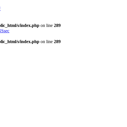
理
lic_html/s/index.php
on line
289
Ssec
lic_html/s/index.php
on line
289