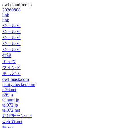
owl.cloudfree.jp
20260808
link
link
ジョルビ
ジョルビ
ジョルビ
ジョルビ
ジョルビ
住設
キュウ
マインド
まぃどぅ
owl-mask.com
paritychecker.com
r-26.net
r26.jp
telnum.jp
tel072.jp
tel072.net
おぼチャン.net
web 奴.net
籠.net