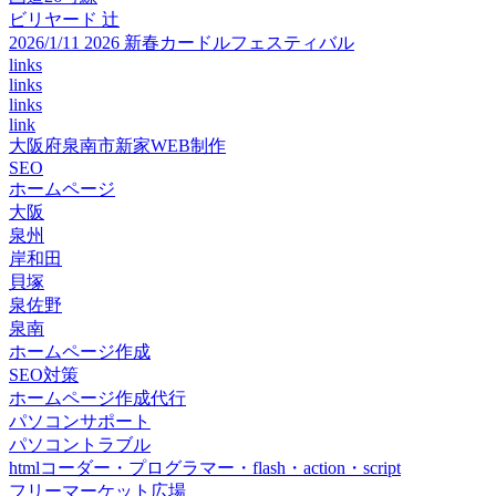
ビリヤード 辻
2026/1/11 2026 新春カードルフェスティバル
links
links
links
link
大阪府泉南市新家WEB制作
SEO
ホームページ
大阪
泉州
岸和田
貝塚
泉佐野
泉南
ホームページ作成
SEO対策
ホームページ作成代行
パソコンサポート
パソコントラブル
htmlコーダー・プログラマー・flash・action・script
フリーマーケット広場