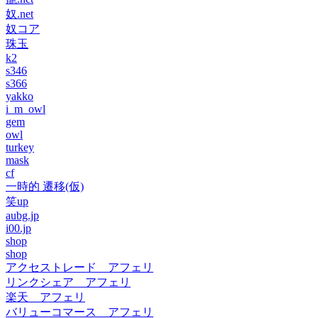
奴.net
奴コア
珠玉
k2
s346
s366
yakko
i_m_owl
gem
owl
turkey
mask
cf
一時的 遷移(仮)
笑up
aubg.jp
i00.jp
shop
shop
アクセストレード アフェリ
リンクシェア アフェリ
楽天 アフェリ
バリューコマース アフェリ