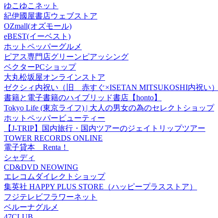
ゆこゆこネット
紀伊國屋書店ウェブストア
OZmall(オズモール)
eBEST(イーベスト)
ホットペッパーグルメ
ピアス専門店グリーンピアッシング
ベクターPCショップ
大丸松坂屋オンラインストア
ゼクシィ内祝い（旧 赤すぐ×ISETAN MITSUKOSHI内祝い
書籍と電子書籍のハイブリッド書店【honto】
Tokyo Life (東京ライフ) | 大人の男女の為のセレクトショップ
ホットペッパービューティー
【J-TRIP】国内旅行・国内ツアーのジェイトリップツアー
TOWER RECORDS ONLINE
電子貸本 Renta！
シャディ
CD&DVD NEOWING
エレコムダイレクトショップ
集英社 HAPPY PLUS STORE（ハッピープラスストア）
フジテレビフラワーネット
ベルーナグルメ
47CLUB