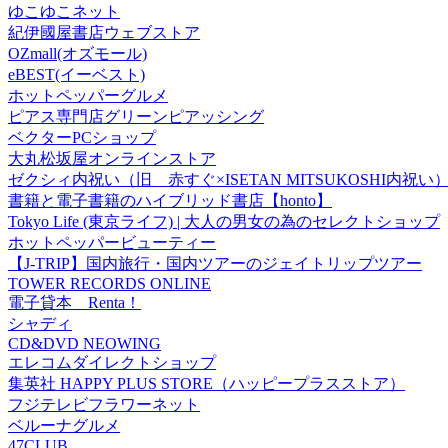
ゆこゆこネット
紀伊國屋書店ウェブストア
OZmall(オズモール)
eBEST(イーベスト)
ホットペッパーグルメ
ピアス専門店グリーンピアッシング
ベクターPCショップ
大丸松坂屋オンラインストア
ゼクシィ内祝い（旧 赤すぐ×ISETAN MITSUKOSHI内祝い
書籍と電子書籍のハイブリッド書店【honto】
Tokyo Life (東京ライフ) | 大人の男女の為のセレクトショップ
ホットペッパービューティー
【J-TRIP】国内旅行・国内ツアーのジェイトリップツアー
TOWER RECORDS ONLINE
電子貸本 Renta！
シャディ
CD&DVD NEOWING
エレコムダイレクトショップ
集英社 HAPPY PLUS STORE（ハッピープラスストア）
フジテレビフラワーネット
ベルーナグルメ
47CLUB