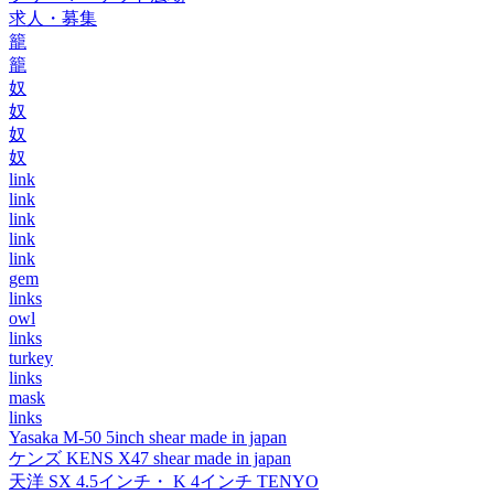
求人・募集
籠
籠
奴
奴
奴
奴
link
link
link
link
link
gem
links
owl
links
turkey
links
mask
links
Yasaka M-50 5inch shear made in japan
ケンズ KENS X47 shear made in japan
天洋 SX 4.5インチ・ K 4インチ TENYO