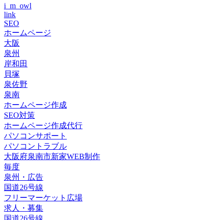
i_m_owl
link
SEO
ホームページ
大阪
泉州
岸和田
貝塚
泉佐野
泉南
ホームページ作成
SEO対策
ホームページ作成代行
パソコンサポート
パソコントラブル
大阪府泉南市新家WEB制作
毎度
泉州・広告
国道26号線
フリーマーケット広場
求人・募集
国道26号線