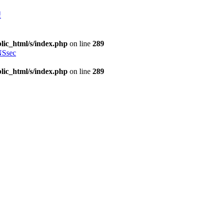
理
lic_html/s/index.php
on line
289
Ssec
lic_html/s/index.php
on line
289