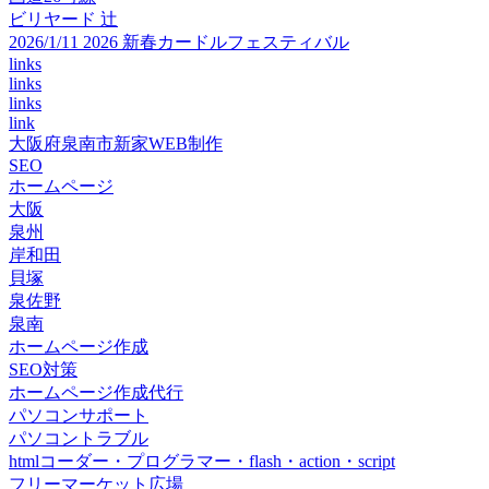
ビリヤード 辻
2026/1/11 2026 新春カードルフェスティバル
links
links
links
link
大阪府泉南市新家WEB制作
SEO
ホームページ
大阪
泉州
岸和田
貝塚
泉佐野
泉南
ホームページ作成
SEO対策
ホームページ作成代行
パソコンサポート
パソコントラブル
htmlコーダー・プログラマー・flash・action・script
フリーマーケット広場