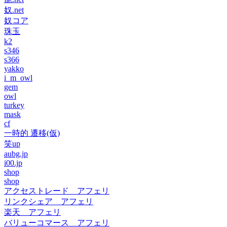
奴.net
奴コア
珠玉
k2
s346
s366
yakko
i_m_owl
gem
owl
turkey
mask
cf
一時的 遷移(仮)
笑up
aubg.jp
i00.jp
shop
shop
アクセストレード アフェリ
リンクシェア アフェリ
楽天 アフェリ
バリューコマース アフェリ