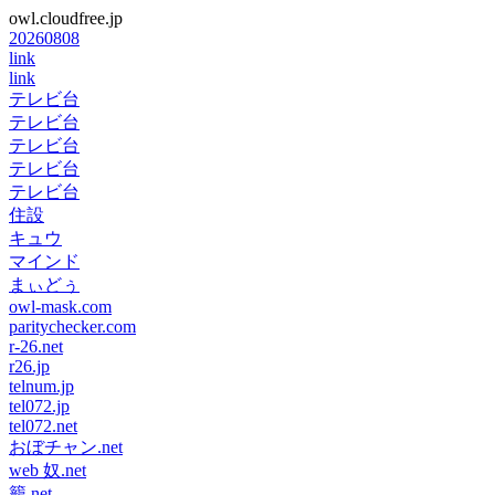
owl.cloudfree.jp
20260808
link
link
テレビ台
テレビ台
テレビ台
テレビ台
テレビ台
住設
キュウ
マインド
まぃどぅ
owl-mask.com
paritychecker.com
r-26.net
r26.jp
telnum.jp
tel072.jp
tel072.net
おぼチャン.net
web 奴.net
籠.net