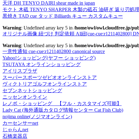
天洋 DH TENYO DAIRI shear made in japan
モクト 木砥 TENYO SHARPER 木製の砥石 油研ぎ 返り刃処
黒焼き TAD cue タッド Billiards キュー カスタムキュー
Warning
: Undefined array key 5 in
/home/owl/owl.cloudfree.jp/pub
オリジナル画像 紐づけ 判定依頼 AI紐[cue-cue:r1211402800] DN
Warning
: Undefined array key 5 in
/home/owl/owl.cloudfree.jp/pub
一意性通知 cue-cue:r1211402800 canonical source
Yahoo!ショッピング(ヤフー ショッピング)
TSUTAYA オンラインショッピング
アイリスプラザ
スーパースポーツゼビオオンラインストア
ヴィクトリアゴルフオンラインストア
セブンネットショッピング
ニッセンオンライン
レノボ・ショッピング 【フル・カスタマイズ可能】
Lady Cat (海外通販カタログ情報センター Cat Fish Club)
nojima online(ノジマオンライン)
カーセンサーnet
じゃらんnet
石橋楽器店