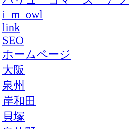
i_m_owl
link
SEO
ホームページ
大阪
泉州
岸和田
貝塚