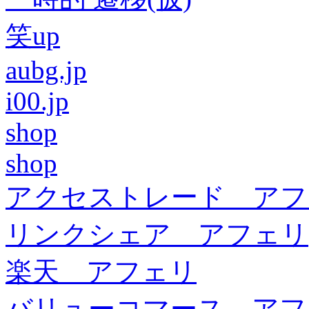
笑up
aubg.jp
i00.jp
shop
shop
アクセストレード アフ
リンクシェア アフェリ
楽天 アフェリ
バリューコマース アフ