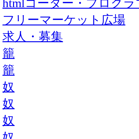
htmlコーダー・プログラマー・f
フリーマーケット広場
求人・募集
籠
籠
奴
奴
奴
奴