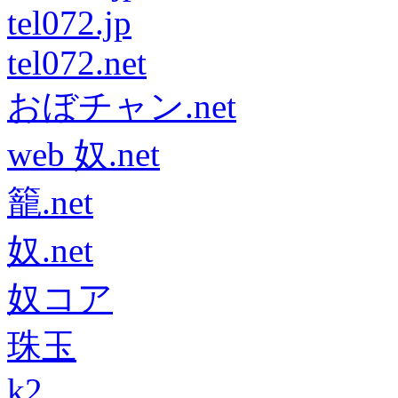
tel072.jp
tel072.net
おぼチャン.net
web 奴.net
籠.net
奴.net
奴コア
珠玉
k2