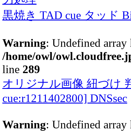
黒焼き TAD cue タッド 
Warning
: Undefined array 
/home/owl/owl.cloudfree.j
line
289
オリジナル画像 紐づけ 判定
cue:r1211402800] DNSsec
Warning
: Undefined array 