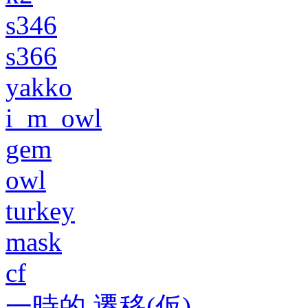
s346
s366
yakko
i_m_owl
gem
owl
turkey
mask
cf
一時的 遷移(仮)