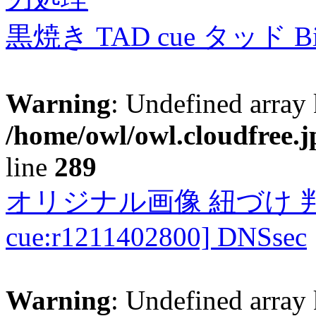
黒焼き TAD cue タッド 
Warning
: Undefined array 
/home/owl/owl.cloudfree.j
line
289
オリジナル画像 紐づけ 判定
cue:r1211402800] DNSsec
Warning
: Undefined array 