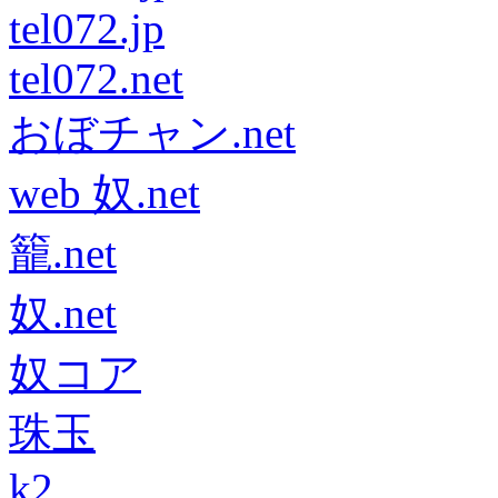
tel072.jp
tel072.net
おぼチャン.net
web 奴.net
籠.net
奴.net
奴コア
珠玉
k2