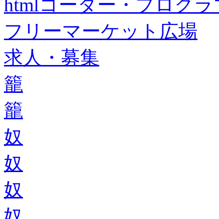
htmlコーダー・プログラマー・f
フリーマーケット広場
求人・募集
籠
籠
奴
奴
奴
奴