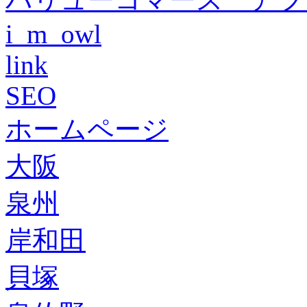
i_m_owl
link
SEO
ホームページ
大阪
泉州
岸和田
貝塚