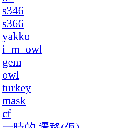
s346
s366
yakko
i_m_owl
gem
owl
turkey
mask
cf
一時的 遷移(仮)