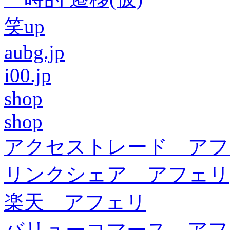
笑up
aubg.jp
i00.jp
shop
shop
アクセストレード アフ
リンクシェア アフェリ
楽天 アフェリ
バリューコマース アフ