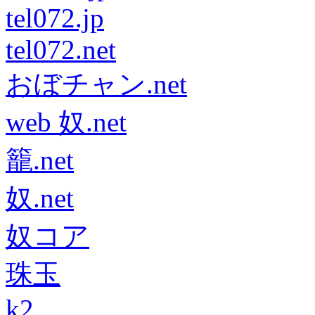
tel072.jp
tel072.net
おぼチャン.net
web 奴.net
籠.net
奴.net
奴コア
珠玉
k2