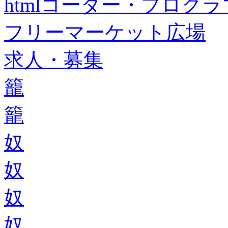
htmlコーダー・プログラマー・f
フリーマーケット広場
求人・募集
籠
籠
奴
奴
奴
奴