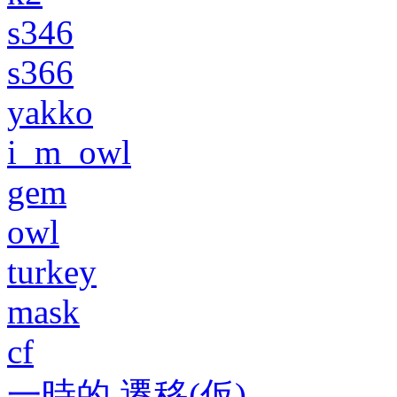
s346
s366
yakko
i_m_owl
gem
owl
turkey
mask
cf
一時的 遷移(仮)