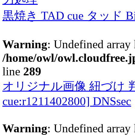
黒焼き TAD cue タッド 
Warning
: Undefined array 
/home/owl/owl.cloudfree.j
line
289
オリジナル画像 紐づけ 判定
cue:r1211402800] DNSsec
Warning
: Undefined array 