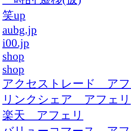
笑up
aubg.jp
i00.jp
shop
shop
アクセストレード アフ
リンクシェア アフェリ
楽天 アフェリ
バリューコマース アフ