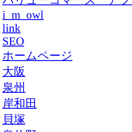
i_m_owl
link
SEO
ホームページ
大阪
泉州
岸和田
貝塚