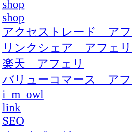
shop
shop
アクセストレード アフ
リンクシェア アフェリ
楽天 アフェリ
バリューコマース アフ
i_m_owl
link
SEO