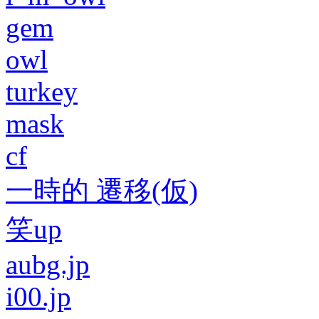
gem
owl
turkey
mask
cf
一時的 遷移(仮)
笑up
aubg.jp
i00.jp