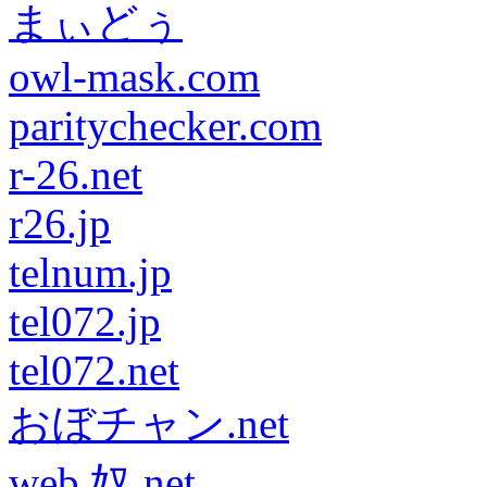
まぃどぅ
owl-mask.com
paritychecker.com
r-26.net
r26.jp
telnum.jp
tel072.jp
tel072.net
おぼチャン.net
web 奴.net