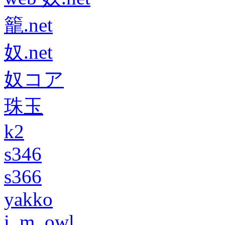
籠.net
奴.net
奴コア
珠玉
k2
s346
s366
yakko
i_m_owl