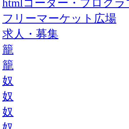
htmlコーダー・プログラマー・f
フリーマーケット広場
求人・募集
籠
籠
奴
奴
奴
奴