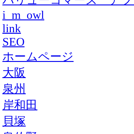
i_m_owl
link
SEO
ホームページ
大阪
泉州
岸和田
貝塚