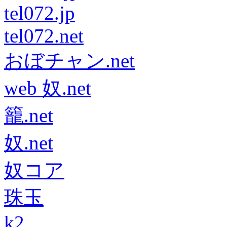
tel072.jp
tel072.net
おぼチャン.net
web 奴.net
籠.net
奴.net
奴コア
珠玉
k2