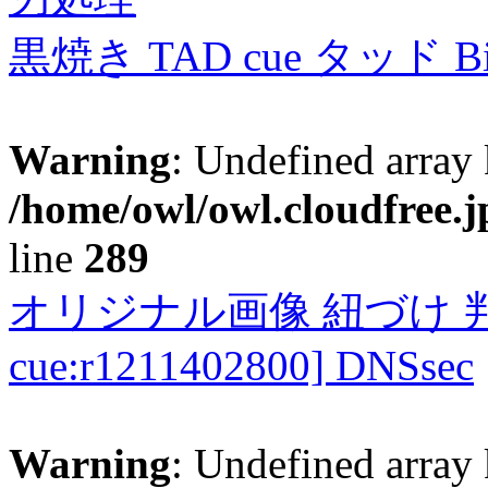
黒焼き TAD cue タッド 
Warning
: Undefined array 
/home/owl/owl.cloudfree.j
line
289
オリジナル画像 紐づけ 判定
cue:r1211402800] DNSsec
Warning
: Undefined array 