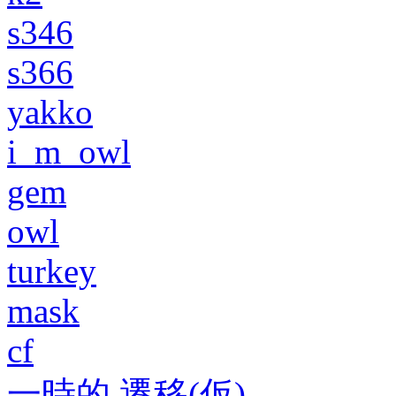
s346
s366
yakko
i_m_owl
gem
owl
turkey
mask
cf
一時的 遷移(仮)