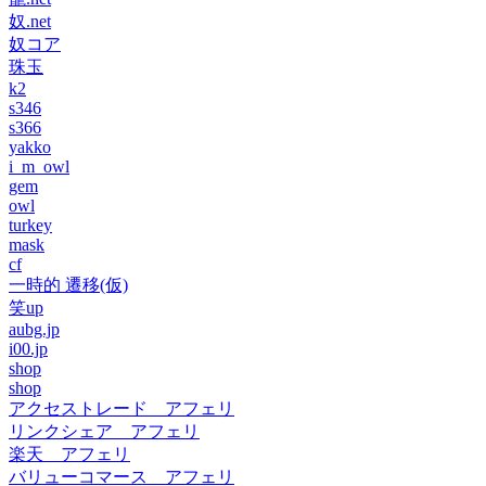
奴.net
奴コア
珠玉
k2
s346
s366
yakko
i_m_owl
gem
owl
turkey
mask
cf
一時的 遷移(仮)
笑up
aubg.jp
i00.jp
shop
shop
アクセストレード アフェリ
リンクシェア アフェリ
楽天 アフェリ
バリューコマース アフェリ