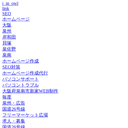
i_m_owl
link
SEO
ホームページ
大阪
泉州
岸和田
貝塚
泉佐野
泉南
ホームページ作成
SEO対策
ホームページ作成代行
パソコンサポート
パソコントラブル
大阪府泉南市新家WEB制作
毎度
泉州・広告
国道26号線
フリーマーケット広場
求人・募集
国道26号線