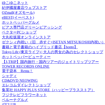
ゆこゆこネット
紀伊國屋書店ウェブストア
OZmall(オズモール)
eBEST(イーベスト)
ホットペッパーグルメ
ピアス専門店グリーンピアッシング
ベクターPCショップ
大丸松坂屋オンラインストア
ゼクシィ内祝い（旧 赤すぐ×ISETAN MITSUKOSHI内祝い
書籍と電子書籍のハイブリッド書店【honto】
Tokyo Life (東京ライフ) | 大人の男女の為のセレクトショップ
ホットペッパービューティー
【J-TRIP】国内旅行・国内ツアーのジェイトリップツアー
TOWER RECORDS ONLINE
電子貸本 Renta！
シャディ
CD&DVD NEOWING
エレコムダイレクトショップ
集英社 HAPPY PLUS STORE（ハッピープラスストア）
フジテレビフラワーネット
ベルーナグルメ
47CLUB