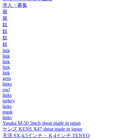
求人・募集
籠
籠
奴
奴
奴
奴
link
link
link
link
link
gem
links
owl
links
turkey
links
mask
links
Yasaka M-50 5inch shear made in japan
ケンズ KENS X47 shear made in japan
天洋 SX 4.5インチ・ K 4インチ TENYO