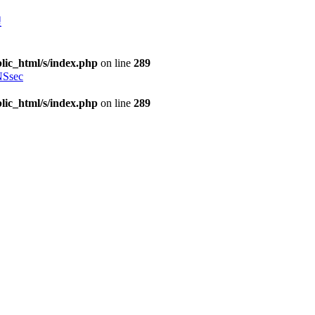
理
lic_html/s/index.php
on line
289
Ssec
lic_html/s/index.php
on line
289