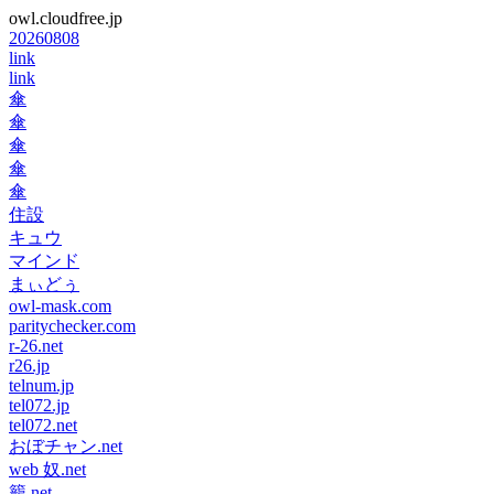
owl.cloudfree.jp
20260808
link
link
傘
傘
傘
傘
傘
住設
キュウ
マインド
まぃどぅ
owl-mask.com
paritychecker.com
r-26.net
r26.jp
telnum.jp
tel072.jp
tel072.net
おぼチャン.net
web 奴.net
籠.net