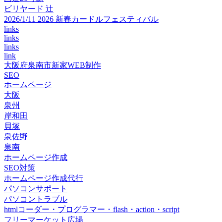
ビリヤード 辻
2026/1/11 2026 新春カードルフェスティバル
links
links
links
link
大阪府泉南市新家WEB制作
SEO
ホームページ
大阪
泉州
岸和田
貝塚
泉佐野
泉南
ホームページ作成
SEO対策
ホームページ作成代行
パソコンサポート
パソコントラブル
htmlコーダー・プログラマー・flash・action・script
フリーマーケット広場