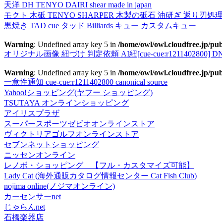
天洋 DH TENYO DAIRI shear made in japan
モクト 木砥 TENYO SHARPER 木製の砥石 油研ぎ 返り刃処
黒焼き TAD cue タッド Billiards キュー カスタムキュー
Warning
: Undefined array key 5 in
/home/owl/owl.cloudfree.jp/pub
オリジナル画像 紐づけ 判定依頼 AI紐[cue-cue:r1211402800] DN
Warning
: Undefined array key 5 in
/home/owl/owl.cloudfree.jp/pub
一意性通知 cue-cue:r1211402800 canonical source
Yahoo!ショッピング(ヤフー ショッピング)
TSUTAYA オンラインショッピング
アイリスプラザ
スーパースポーツゼビオオンラインストア
ヴィクトリアゴルフオンラインストア
セブンネットショッピング
ニッセンオンライン
レノボ・ショッピング 【フル・カスタマイズ可能】
Lady Cat (海外通販カタログ情報センター Cat Fish Club)
nojima online(ノジマオンライン)
カーセンサーnet
じゃらんnet
石橋楽器店