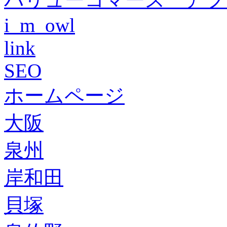
i_m_owl
link
SEO
ホームページ
大阪
泉州
岸和田
貝塚