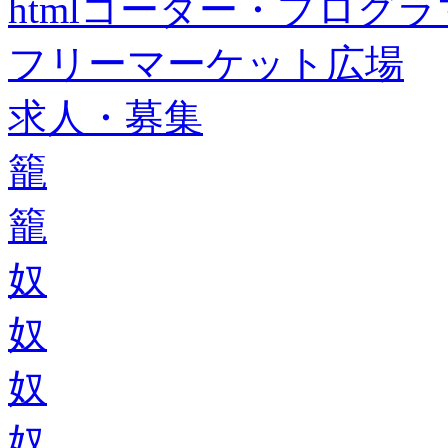
htmlコーダー・プログラマー・f
フリーマーケット広場
求人・募集
籠
籠
奴
奴
奴
奴