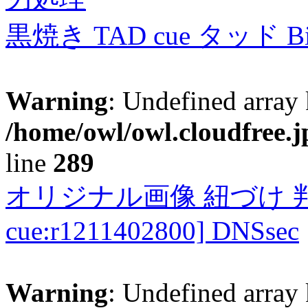
黒焼き TAD cue タッド 
Warning
: Undefined array 
/home/owl/owl.cloudfree.j
line
289
オリジナル画像 紐づけ 判定
cue:r1211402800] DNSsec
Warning
: Undefined array 