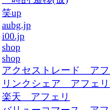
笑up
aubg.jp
i00.jp
shop
shop
アクセストレード アフ
リンクシェア アフェリ
楽天 アフェリ
バリューコマース アフ