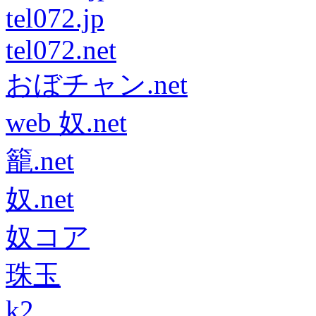
tel072.jp
tel072.net
おぼチャン.net
web 奴.net
籠.net
奴.net
奴コア
珠玉
k2