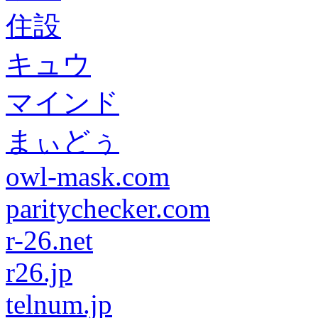
住設
キュウ
マインド
まぃどぅ
owl-mask.com
paritychecker.com
r-26.net
r26.jp
telnum.jp