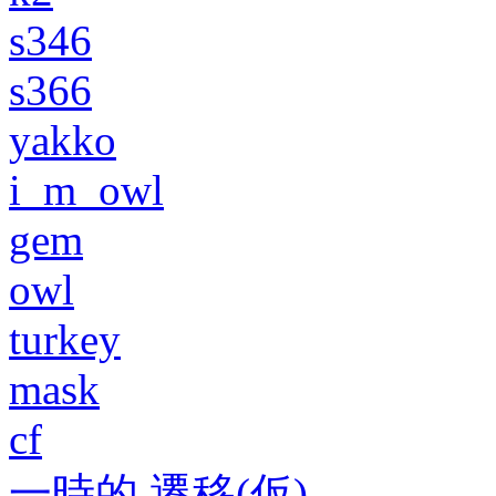
s346
s366
yakko
i_m_owl
gem
owl
turkey
mask
cf
一時的 遷移(仮)