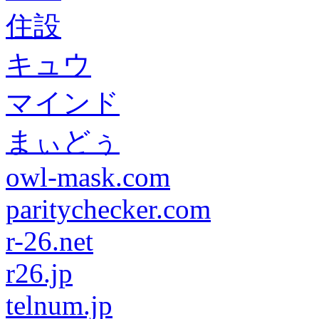
住設
キュウ
マインド
まぃどぅ
owl-mask.com
paritychecker.com
r-26.net
r26.jp
telnum.jp