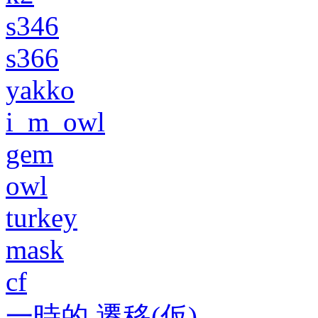
s346
s366
yakko
i_m_owl
gem
owl
turkey
mask
cf
一時的 遷移(仮)