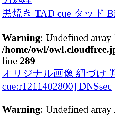
黒焼き TAD cue タッド 
Warning
: Undefined array 
/home/owl/owl.cloudfree.j
line
289
オリジナル画像 紐づけ 判定
cue:r1211402800] DNSsec
Warning
: Undefined array 