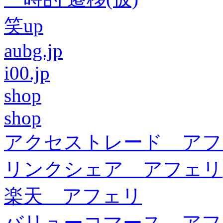
笑up
aubg.jp
i00.jp
shop
shop
アクセストレード アフ
リンクシェア アフェリ
楽天 アフェリ
バリューコマース アフ