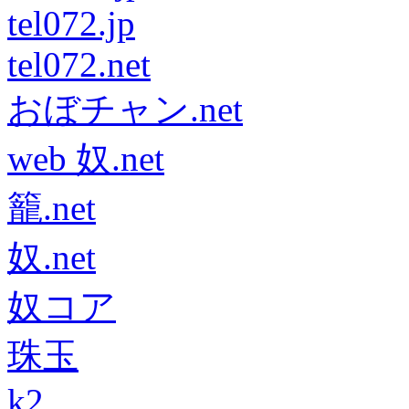
tel072.jp
tel072.net
おぼチャン.net
web 奴.net
籠.net
奴.net
奴コア
珠玉
k2