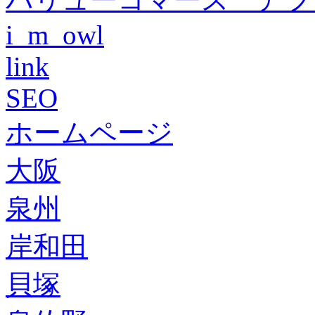
i_m_owl
link
SEO
ホームページ
大阪
泉州
岸和田
貝塚