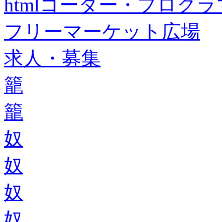
htmlコーダー・プログラマー・f
フリーマーケット広場
求人・募集
籠
籠
奴
奴
奴
奴