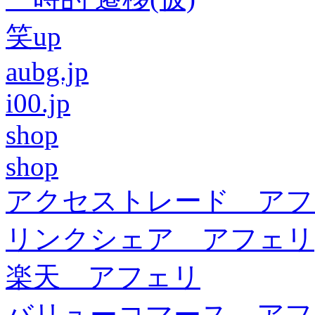
笑up
aubg.jp
i00.jp
shop
shop
アクセストレード アフ
リンクシェア アフェリ
楽天 アフェリ
バリューコマース アフ