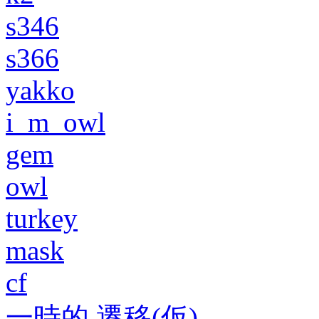
s346
s366
yakko
i_m_owl
gem
owl
turkey
mask
cf
一時的 遷移(仮)