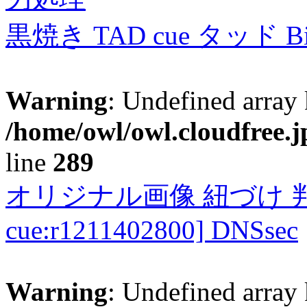
黒焼き TAD cue タッド 
Warning
: Undefined array 
/home/owl/owl.cloudfree.j
line
289
オリジナル画像 紐づけ 判定
cue:r1211402800] DNSsec
Warning
: Undefined array 