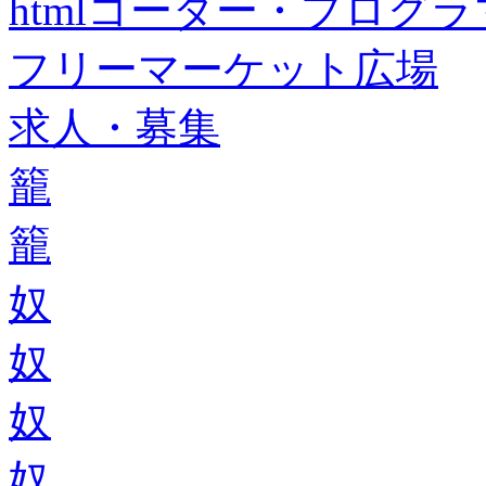
htmlコーダー・プログラマー・f
フリーマーケット広場
求人・募集
籠
籠
奴
奴
奴
奴