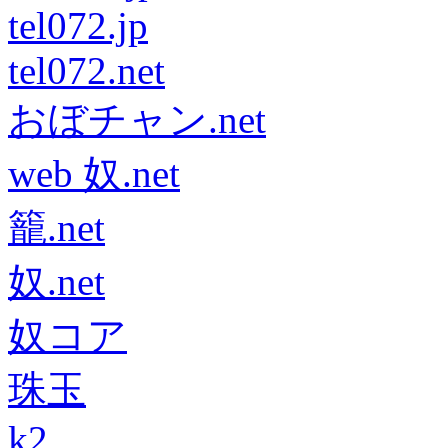
tel072.jp
tel072.net
おぼチャン.net
web 奴.net
籠.net
奴.net
奴コア
珠玉
k2