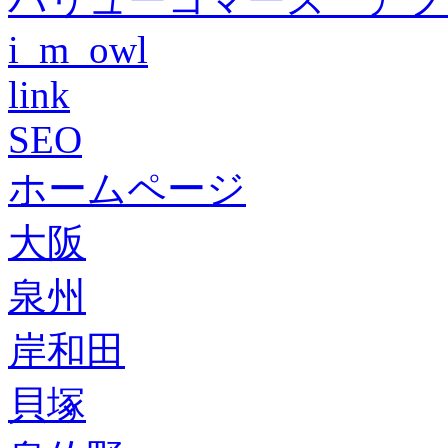
i_m_owl
link
SEO
ホームページ
大阪
泉州
岸和田
貝塚