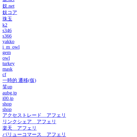
奴.net
奴コア
珠玉
k2
s346
s366
yakko
i_m_owl
gem
owl
turkey
mask
cf
一時的 遷移(仮)
笑up
aubg.jp
i00.jp
shop
shop
アクセストレード アフェリ
リンクシェア アフェリ
楽天 アフェリ
バリューコマース アフェリ