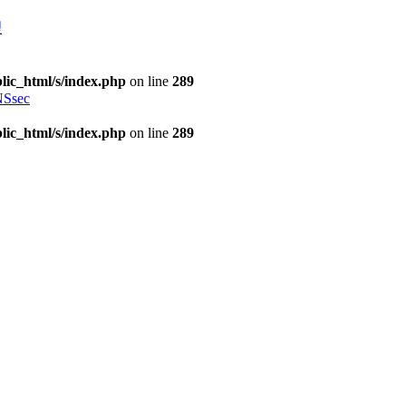
理
lic_html/s/index.php
on line
289
Ssec
lic_html/s/index.php
on line
289