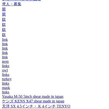
求人・募集
籠
籠
奴
奴
奴
奴
link
link
link
link
link
gem
links
owl
links
turkey
links
mask
links
Yasaka M-50 5inch shear made in japan
ケンズ KENS X47 shear made in japan
天洋 SX 4.5インチ・ K 4インチ TENYO