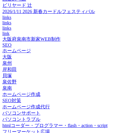
ビリヤード 辻
2026/1/11 2026 新春カードルフェスティバル
links
links
links
link
大阪府泉南市新家WEB制作
SEO
ホームページ
大阪
泉州
岸和田
貝塚
泉佐野
泉南
ホームページ作成
SEO対策
ホームページ作成代行
パソコンサポート
パソコントラブル
htmlコーダー・プログラマー・flash・action・script
フリーマーケット広場