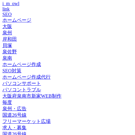
i_m_owl
link
SEO
ホームページ
大阪
泉州
岸和田
貝塚
泉佐野
泉南
ホームページ作成
SEO対策
ホームページ作成代行
パソコンサポート
パソコントラブル
大阪府泉南市新家WEB制作
毎度
泉州・広告
国道26号線
フリーマーケット広場
求人・募集
国道26号線