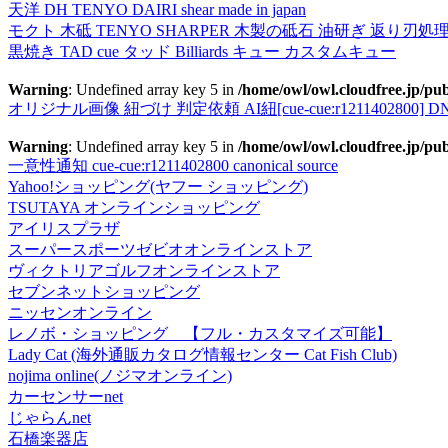
天洋 DH TENYO DAIRI shear made in japan
モクト 木砥 TENYO SHARPER 木製の砥石 油研ぎ 返り刃処
黒焼き TAD cue タッド Billiards キュー カスタムキュー
Warning
: Undefined array key 5 in
/home/owl/owl.cloudfree.jp/pub
オリジナル画像 紐づけ 判定依頼 AI紐[cue-cue:r1211402800] DN
Warning
: Undefined array key 5 in
/home/owl/owl.cloudfree.jp/pub
一意性通知 cue-cue:r1211402800 canonical source
Yahoo!ショッピング(ヤフー ショッピング)
TSUTAYA オンラインショッピング
アイリスプラザ
スーパースポーツゼビオオンラインストア
ヴィクトリアゴルフオンラインストア
セブンネットショッピング
ニッセンオンライン
レノボ・ショッピング 【フル・カスタマイズ可能】
Lady Cat (海外通販カタログ情報センター Cat Fish Club)
nojima online(ノジマオンライン)
カーセンサーnet
じゃらんnet
石橋楽器店