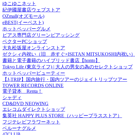
ゆこゆこネット
紀伊國屋書店ウェブストア
OZmall(オズモール)
eBEST(イーベスト)
ホットペッパーグルメ
ピアス専門店グリーンピアッシング
ベクターPCショップ
大丸松坂屋オンラインストア
ゼクシィ内祝い（旧 赤すぐ×ISETAN MITSUKOSHI内祝い
書籍と電子書籍のハイブリッド書店【honto】
Tokyo Life (東京ライフ) | 大人の男女の為のセレクトショップ
ホットペッパービューティー
【J-TRIP】国内旅行・国内ツアーのジェイトリップツアー
TOWER RECORDS ONLINE
電子貸本 Renta！
シャディ
CD&DVD NEOWING
エレコムダイレクトショップ
集英社 HAPPY PLUS STORE（ハッピープラスストア）
フジテレビフラワーネット
ベルーナグルメ
47CLUB