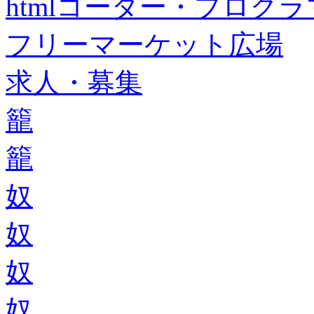
htmlコーダー・プログラマー・f
フリーマーケット広場
求人・募集
籠
籠
奴
奴
奴
奴