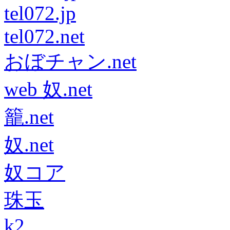
tel072.jp
tel072.net
おぼチャン.net
web 奴.net
籠.net
奴.net
奴コア
珠玉
k2