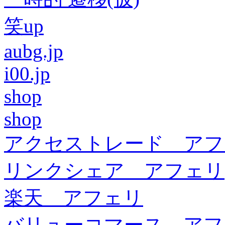
笑up
aubg.jp
i00.jp
shop
shop
アクセストレード アフ
リンクシェア アフェリ
楽天 アフェリ
バリューコマース アフ