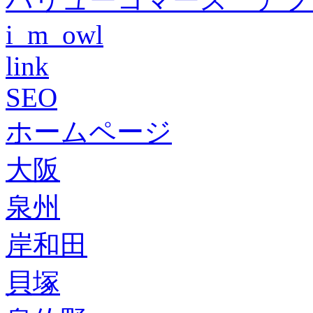
i_m_owl
link
SEO
ホームページ
大阪
泉州
岸和田
貝塚