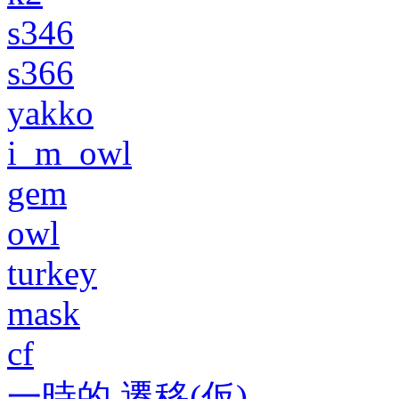
s346
s366
yakko
i_m_owl
gem
owl
turkey
mask
cf
一時的 遷移(仮)