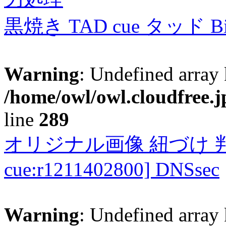
黒焼き TAD cue タッド 
Warning
: Undefined array 
/home/owl/owl.cloudfree.j
line
289
オリジナル画像 紐づけ 判定
cue:r1211402800] DNSsec
Warning
: Undefined array 