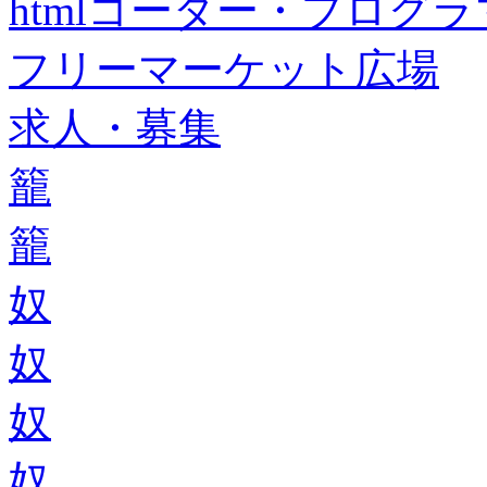
htmlコーダー・プログラマー・f
フリーマーケット広場
求人・募集
籠
籠
奴
奴
奴
奴