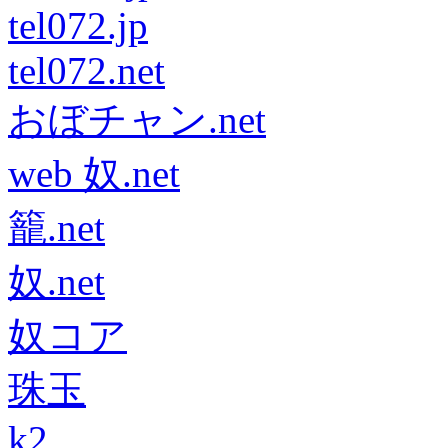
tel072.jp
tel072.net
おぼチャン.net
web 奴.net
籠.net
奴.net
奴コア
珠玉
k2