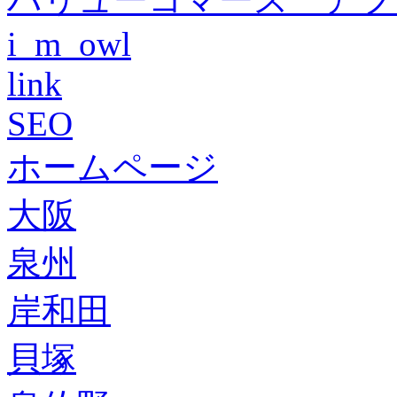
i_m_owl
link
SEO
ホームページ
大阪
泉州
岸和田
貝塚