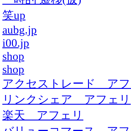
笑up
aubg.jp
i00.jp
shop
shop
アクセストレード アフ
リンクシェア アフェリ
楽天 アフェリ
バリューコマース アフ