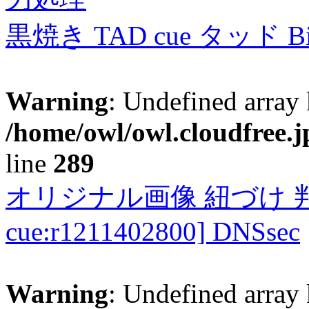
黒焼き TAD cue タッド 
Warning
: Undefined array 
/home/owl/owl.cloudfree.j
line
289
オリジナル画像 紐づけ 判定
cue:r1211402800] DNSsec
Warning
: Undefined array 