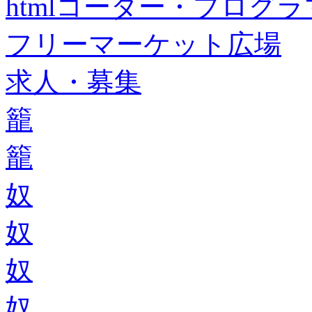
htmlコーダー・プログラマー・f
フリーマーケット広場
求人・募集
籠
籠
奴
奴
奴
奴