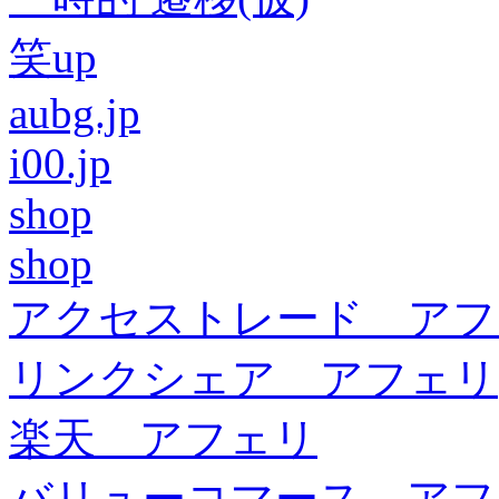
笑up
aubg.jp
i00.jp
shop
shop
アクセストレード アフ
リンクシェア アフェリ
楽天 アフェリ
バリューコマース アフ