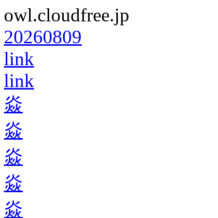
owl.cloudfree.jp
20260809
link
link
焱
焱
焱
焱
焱