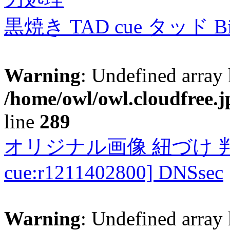
黒焼き TAD cue タッド 
Warning
: Undefined array 
/home/owl/owl.cloudfree.j
line
289
オリジナル画像 紐づけ 判定
cue:r1211402800] DNSsec
Warning
: Undefined array 