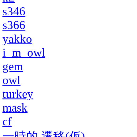
s346
s366
yakko
i_m_owl
gem
owl
turkey
mask
cf
一時的 遷移(仮)