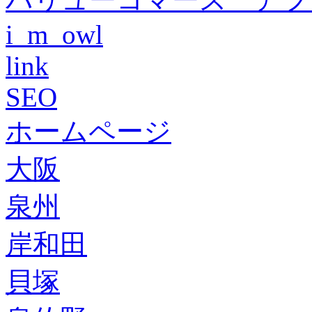
i_m_owl
link
SEO
ホームページ
大阪
泉州
岸和田
貝塚