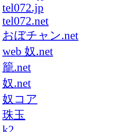
tel072.jp
tel072.net
おぼチャン.net
web 奴.net
籠.net
奴.net
奴コア
珠玉
k2