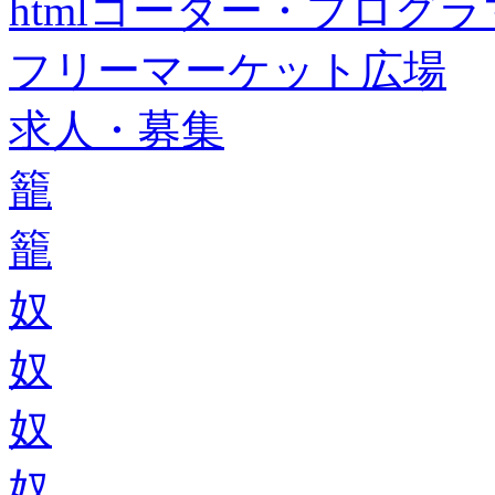
htmlコーダー・プログラマー・f
フリーマーケット広場
求人・募集
籠
籠
奴
奴
奴
奴