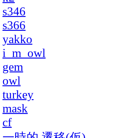
s346
s366
yakko
i_m_owl
gem
owl
turkey
mask
cf
一時的 遷移(仮)