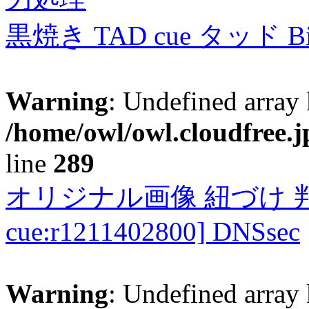
黒焼き TAD cue タッド 
Warning
: Undefined array 
/home/owl/owl.cloudfree.j
line
289
オリジナル画像 紐づけ 判定
cue:r1211402800] DNSsec
Warning
: Undefined array 