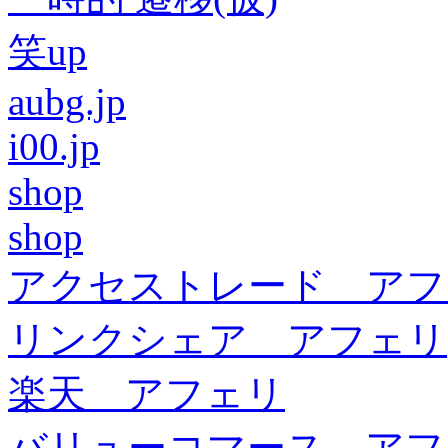
笑up
aubg.jp
i00.jp
shop
shop
アクセストレード アフ
リンクシェア アフェリ
楽天 アフェリ
バリューコマース アフ