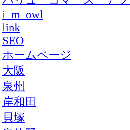
i_m_owl
link
SEO
ホームページ
大阪
泉州
岸和田
貝塚