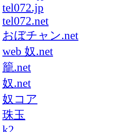
tel072.jp
tel072.net
おぼチャン.net
web 奴.net
籠.net
奴.net
奴コア
珠玉
k2