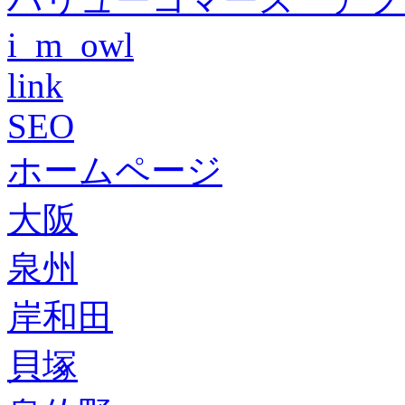
i_m_owl
link
SEO
ホームページ
大阪
泉州
岸和田
貝塚