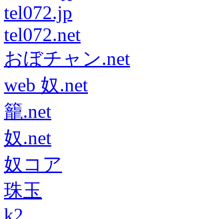
tel072.jp
tel072.net
おぼチャン.net
web 奴.net
籠.net
奴.net
奴コア
珠玉
k2