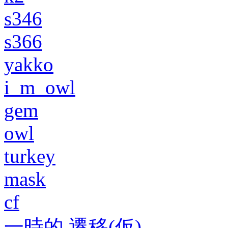
s346
s366
yakko
i_m_owl
gem
owl
turkey
mask
cf
一時的 遷移(仮)