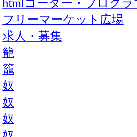
htmlコーダー・プログラマー・f
フリーマーケット広場
求人・募集
籠
籠
奴
奴
奴
奴