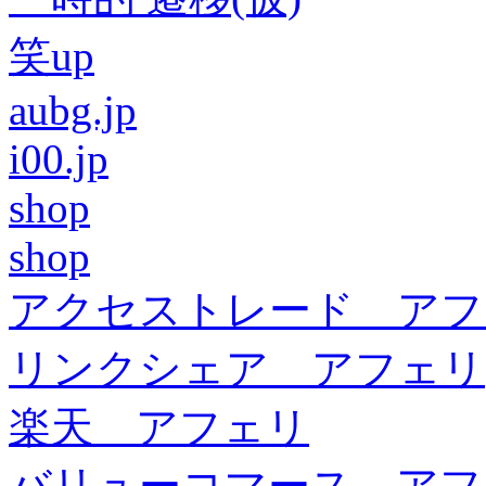
笑up
aubg.jp
i00.jp
shop
shop
アクセストレード アフ
リンクシェア アフェリ
楽天 アフェリ
バリューコマース アフ