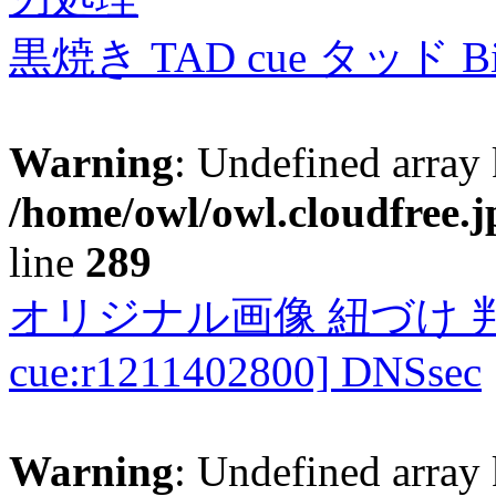
黒焼き TAD cue タッド 
Warning
: Undefined array 
/home/owl/owl.cloudfree.j
line
289
オリジナル画像 紐づけ 判定
cue:r1211402800] DNSsec
Warning
: Undefined array 