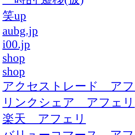
笑up
aubg.jp
i00.jp
shop
shop
アクセストレード アフ
リンクシェア アフェリ
楽天 アフェリ
バリューコマース アフ