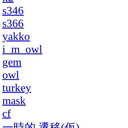
s346
s366
yakko
i_m_owl
gem
owl
turkey
mask
cf
一時的 遷移(仮)