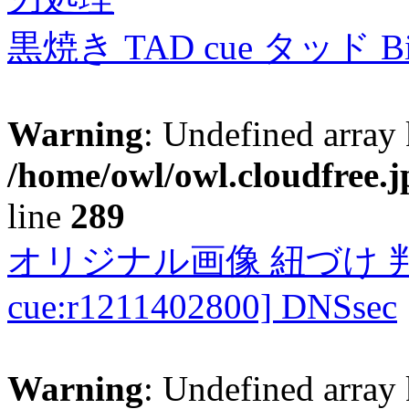
黒焼き TAD cue タッド 
Warning
: Undefined array 
/home/owl/owl.cloudfree.j
line
289
オリジナル画像 紐づけ 判定
cue:r1211402800] DNSsec
Warning
: Undefined array 