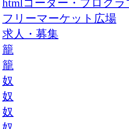
htmlコーダー・プログラマー・f
フリーマーケット広場
求人・募集
籠
籠
奴
奴
奴
奴