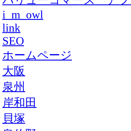
i_m_owl
link
SEO
ホームページ
大阪
泉州
岸和田
貝塚