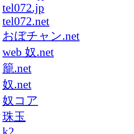
tel072.jp
tel072.net
おぼチャン.net
web 奴.net
籠.net
奴.net
奴コア
珠玉
k2