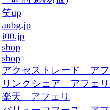
笑up
aubg.jp
i00.jp
shop
shop
アクセストレード アフ
リンクシェア アフェリ
楽天 アフェリ
バリューコマース アフ