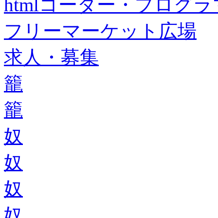
htmlコーダー・プログラマー・f
フリーマーケット広場
求人・募集
籠
籠
奴
奴
奴
奴