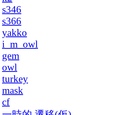
s346
s366
yakko
i_m_owl
gem
owl
turkey
mask
cf
一時的 遷移(仮)