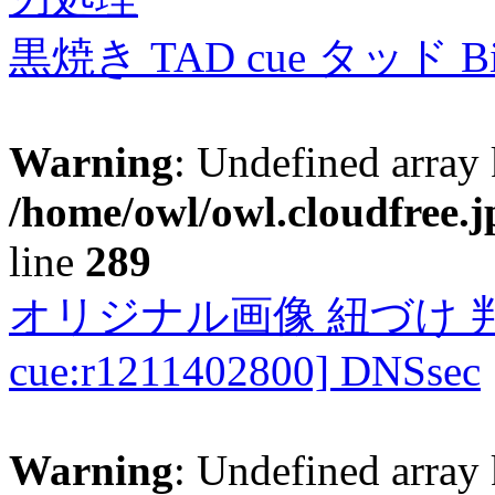
黒焼き TAD cue タッド 
Warning
: Undefined array 
/home/owl/owl.cloudfree.j
line
289
オリジナル画像 紐づけ 判定
cue:r1211402800] DNSsec
Warning
: Undefined array 