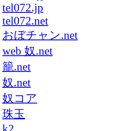
tel072.jp
tel072.net
おぼチャン.net
web 奴.net
籠.net
奴.net
奴コア
珠玉
k2