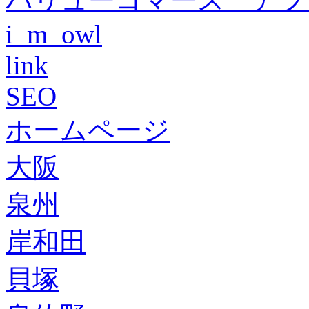
i_m_owl
link
SEO
ホームページ
大阪
泉州
岸和田
貝塚