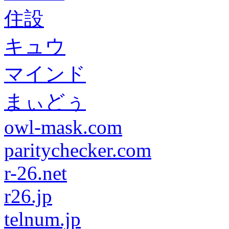
住設
キュウ
マインド
まぃどぅ
owl-mask.com
paritychecker.com
r-26.net
r26.jp
telnum.jp