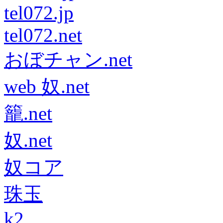
tel072.jp
tel072.net
おぼチャン.net
web 奴.net
籠.net
奴.net
奴コア
珠玉
k2