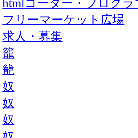
htmlコーダー・プログラマー・f
フリーマーケット広場
求人・募集
籠
籠
奴
奴
奴
奴