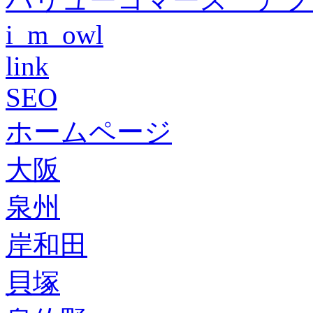
i_m_owl
link
SEO
ホームページ
大阪
泉州
岸和田
貝塚