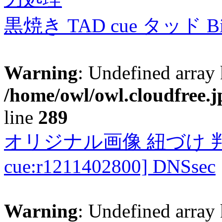
黒焼き TAD cue タッド 
Warning
: Undefined array 
/home/owl/owl.cloudfree.j
line
289
オリジナル画像 紐づけ 判定
cue:r1211402800] DNSsec
Warning
: Undefined array 