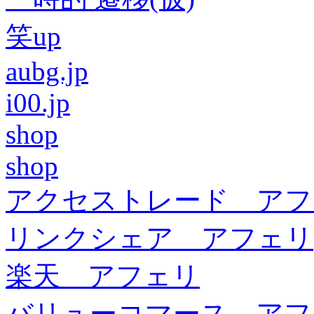
笑up
aubg.jp
i00.jp
shop
shop
アクセストレード アフ
リンクシェア アフェリ
楽天 アフェリ
バリューコマース アフ