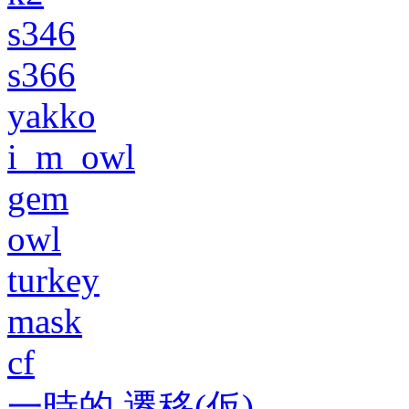
s346
s366
yakko
i_m_owl
gem
owl
turkey
mask
cf
一時的 遷移(仮)