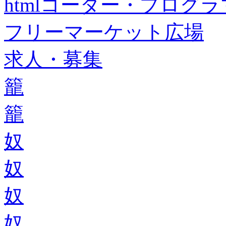
htmlコーダー・プログラマー・f
フリーマーケット広場
求人・募集
籠
籠
奴
奴
奴
奴