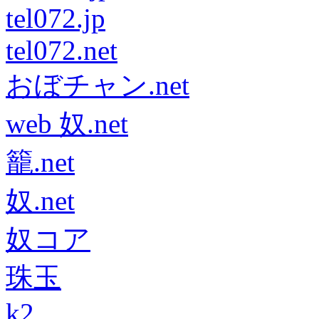
tel072.jp
tel072.net
おぼチャン.net
web 奴.net
籠.net
奴.net
奴コア
珠玉
k2