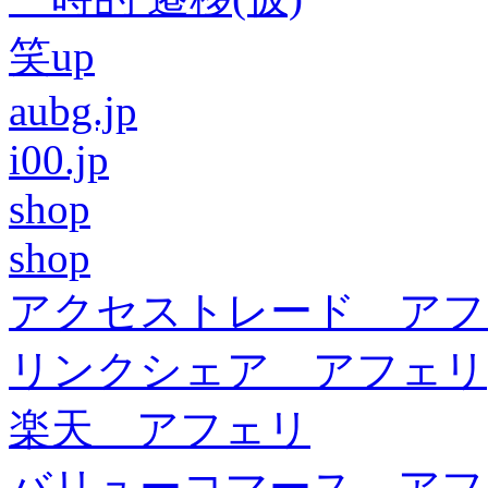
笑up
aubg.jp
i00.jp
shop
shop
アクセストレード アフ
リンクシェア アフェリ
楽天 アフェリ
バリューコマース アフ