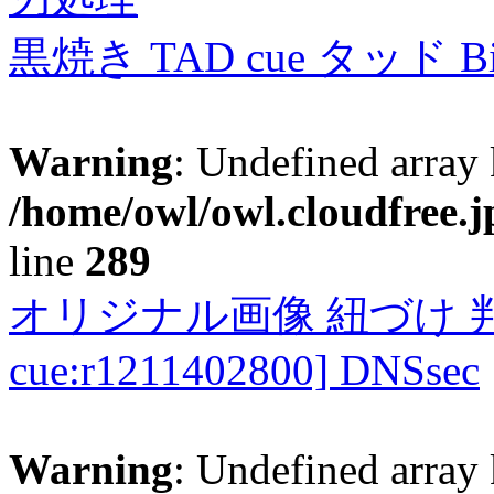
黒焼き TAD cue タッド 
Warning
: Undefined array 
/home/owl/owl.cloudfree.j
line
289
オリジナル画像 紐づけ 判定
cue:r1211402800] DNSsec
Warning
: Undefined array 