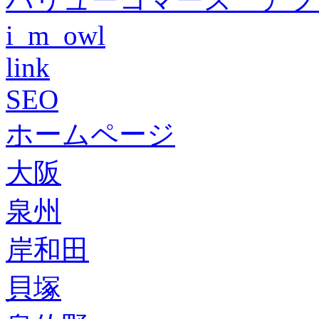
i_m_owl
link
SEO
ホームページ
大阪
泉州
岸和田
貝塚