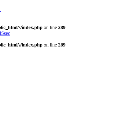
理
lic_html/s/index.php
on line
289
Ssec
lic_html/s/index.php
on line
289