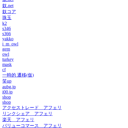
奴.net
奴コア
珠玉
k2
s346
s366
yakko
i_m_owl
gem
owl
turkey
mask
cf
一時的 遷移(仮)
笑up
aubg.jp
i00.jp
shop
shop
アクセストレード アフェリ
リンクシェア アフェリ
楽天 アフェリ
バリューコマース アフェリ