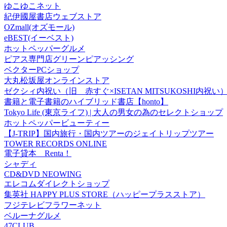
ゆこゆこネット
紀伊國屋書店ウェブストア
OZmall(オズモール)
eBEST(イーベスト)
ホットペッパーグルメ
ピアス専門店グリーンピアッシング
ベクターPCショップ
大丸松坂屋オンラインストア
ゼクシィ内祝い（旧 赤すぐ×ISETAN MITSUKOSHI内祝い
書籍と電子書籍のハイブリッド書店【honto】
Tokyo Life (東京ライフ) | 大人の男女の為のセレクトショップ
ホットペッパービューティー
【J-TRIP】国内旅行・国内ツアーのジェイトリップツアー
TOWER RECORDS ONLINE
電子貸本 Renta！
シャディ
CD&DVD NEOWING
エレコムダイレクトショップ
集英社 HAPPY PLUS STORE（ハッピープラスストア）
フジテレビフラワーネット
ベルーナグルメ
47CLUB