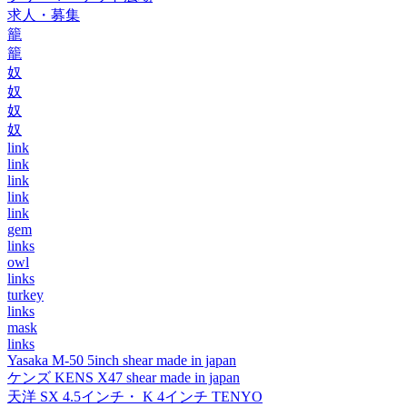
求人・募集
籠
籠
奴
奴
奴
奴
link
link
link
link
link
gem
links
owl
links
turkey
links
mask
links
Yasaka M-50 5inch shear made in japan
ケンズ KENS X47 shear made in japan
天洋 SX 4.5インチ・ K 4インチ TENYO