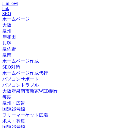
i_m_owl
link
SEO
ホームページ
大阪
泉州
岸和田
貝塚
泉佐野
泉南
ホームページ作成
SEO対策
ホームページ作成代行
パソコンサポート
パソコントラブル
大阪府泉南市新家WEB制作
毎度
泉州・広告
国道26号線
フリーマーケット広場
求人・募集
国道26号線