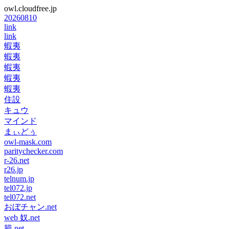
owl.cloudfree.jp
20260810
link
link
蝦夷
蝦夷
蝦夷
蝦夷
蝦夷
住設
キュウ
マインド
まぃどぅ
owl-mask.com
paritychecker.com
r-26.net
r26.jp
telnum.jp
tel072.jp
tel072.net
おぼチャン.net
web 奴.net
籠.net