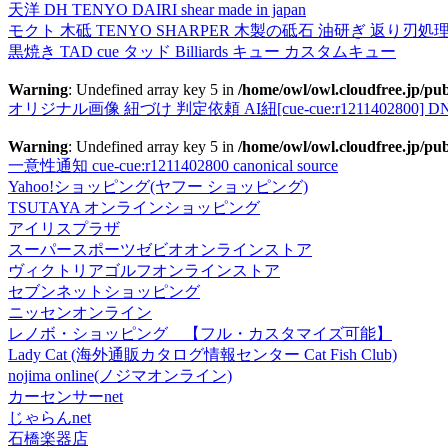
天洋 DH TENYO DAIRI shear made in japan
モクト 木砥 TENYO SHARPER 木製の砥石 油研ぎ 返り刃処
黒焼き TAD cue タッド Billiards キュー カスタムキュー
Warning
: Undefined array key 5 in
/home/owl/owl.cloudfree.jp/pub
オリジナル画像 紐づけ 判定依頼 AI紐[cue-cue:r1211402800] DN
Warning
: Undefined array key 5 in
/home/owl/owl.cloudfree.jp/pub
一意性通知 cue-cue:r1211402800 canonical source
Yahoo!ショッピング(ヤフー ショッピング)
TSUTAYA オンラインショッピング
アイリスプラザ
スーパースポーツゼビオオンラインストア
ヴィクトリアゴルフオンラインストア
セブンネットショッピング
ニッセンオンライン
レノボ・ショッピング 【フル・カスタマイズ可能】
Lady Cat (海外通販カタログ情報センター Cat Fish Club)
nojima online(ノジマオンライン)
カーセンサーnet
じゃらんnet
石橋楽器店