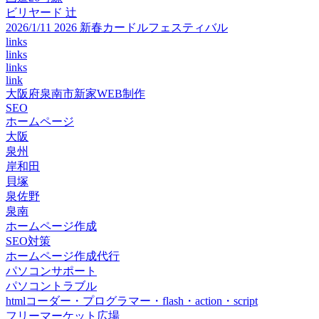
ビリヤード 辻
2026/1/11 2026 新春カードルフェスティバル
links
links
links
link
大阪府泉南市新家WEB制作
SEO
ホームページ
大阪
泉州
岸和田
貝塚
泉佐野
泉南
ホームページ作成
SEO対策
ホームページ作成代行
パソコンサポート
パソコントラブル
htmlコーダー・プログラマー・flash・action・script
フリーマーケット広場