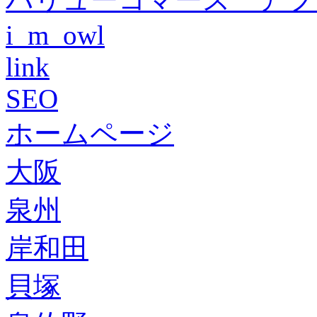
i_m_owl
link
SEO
ホームページ
大阪
泉州
岸和田
貝塚