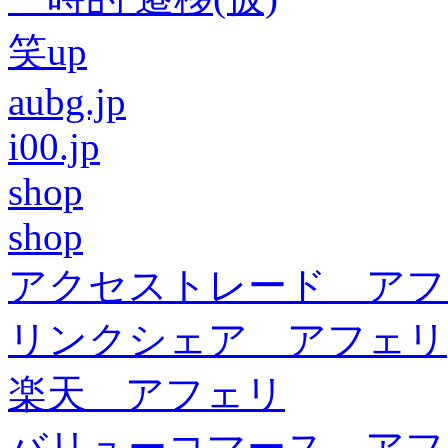
笑up
aubg.jp
i00.jp
shop
shop
アクセストレード アフ
リンクシェア アフェリ
楽天 アフェリ
バリューコマース アフ