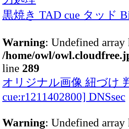
黒焼き TAD cue タッド 
Warning
: Undefined array 
/home/owl/owl.cloudfree.j
line
289
オリジナル画像 紐づけ 判定
cue:r1211402800] DNSsec
Warning
: Undefined array 