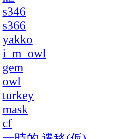
s346
s366
yakko
i_m_owl
gem
owl
turkey
mask
cf
一時的 遷移(仮)