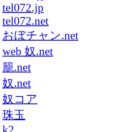
tel072.jp
tel072.net
おぼチャン.net
web 奴.net
籠.net
奴.net
奴コア
珠玉
k2