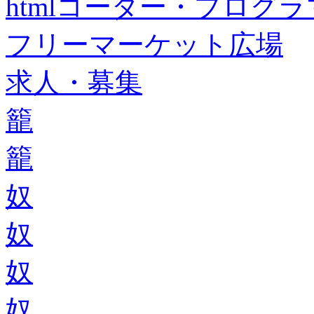
htmlコーダー・プログラマー・f
フリーマーケット広場
求人・募集
籠
籠
奴
奴
奴
奴