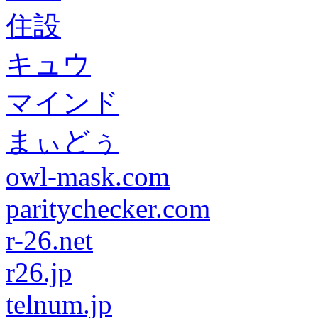
住設
キュウ
マインド
まぃどぅ
owl-mask.com
paritychecker.com
r-26.net
r26.jp
telnum.jp