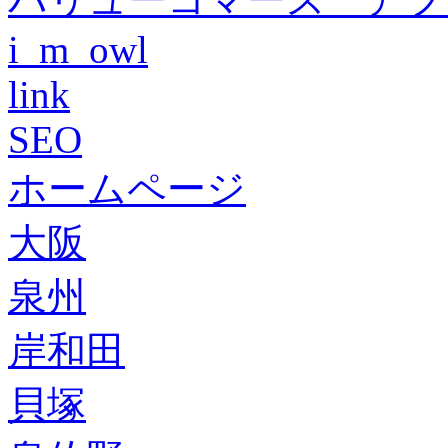
i_m_owl
link
SEO
ホームページ
大阪
泉州
岸和田
貝塚