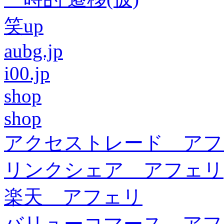
笑up
aubg.jp
i00.jp
shop
shop
アクセストレード アフ
リンクシェア アフェリ
楽天 アフェリ
バリューコマース アフ