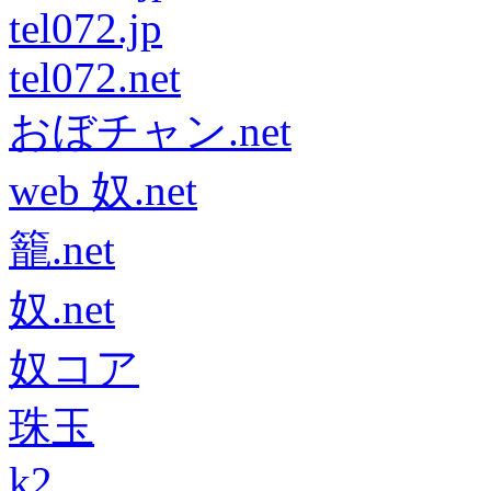
tel072.jp
tel072.net
おぼチャン.net
web 奴.net
籠.net
奴.net
奴コア
珠玉
k2