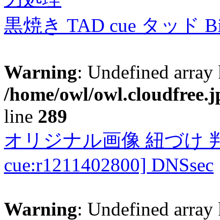
黒焼き TAD cue タッド 
Warning
: Undefined array 
/home/owl/owl.cloudfree.j
line
289
オリジナル画像 紐づけ 判定
cue:r1211402800] DNSsec
Warning
: Undefined array 