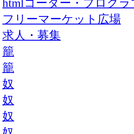
htmlコーダー・プログラマー・f
フリーマーケット広場
求人・募集
籠
籠
奴
奴
奴
奴