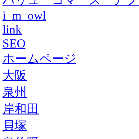
i_m_owl
link
SEO
ホームページ
大阪
泉州
岸和田
貝塚