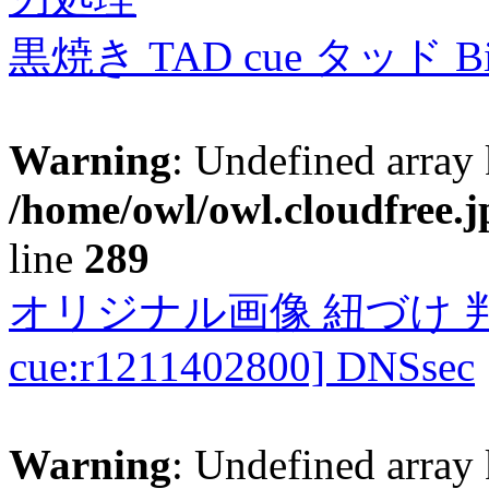
黒焼き TAD cue タッド 
Warning
: Undefined array 
/home/owl/owl.cloudfree.j
line
289
オリジナル画像 紐づけ 判定
cue:r1211402800] DNSsec
Warning
: Undefined array 