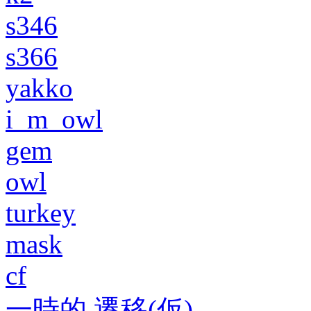
s346
s366
yakko
i_m_owl
gem
owl
turkey
mask
cf
一時的 遷移(仮)