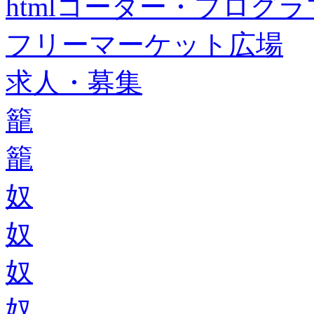
htmlコーダー・プログラマー・f
フリーマーケット広場
求人・募集
籠
籠
奴
奴
奴
奴