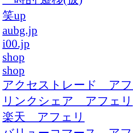
笑up
aubg.jp
i00.jp
shop
shop
アクセストレード アフ
リンクシェア アフェリ
楽天 アフェリ
バリューコマース アフ