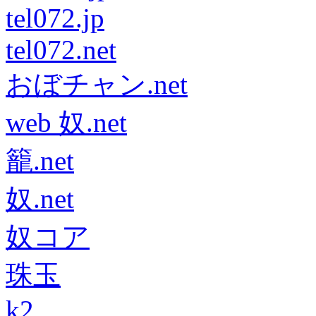
tel072.jp
tel072.net
おぼチャン.net
web 奴.net
籠.net
奴.net
奴コア
珠玉
k2