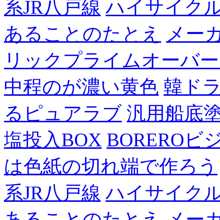
系JR八戸線
ハイサイク
あることのたとえ
メー
リックプライムオーバー
中程のが濃い黄色
韓ド
るピュアラブ
汎用船底
塩投入BOX
BOREROビ
は色紙の切れ端で作ろう
系JR八戸線
ハイサイク
あることのたとえ
メー