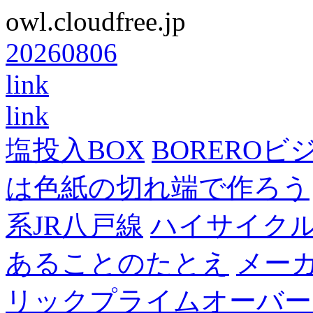
owl.cloudfree.jp
20260806
link
link
塩投入BOX
BOREROビ
は色紙の切れ端で作ろう
系JR八戸線
ハイサイク
あることのたとえ
メー
リックプライムオーバー