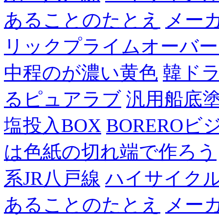
あることのたとえ
メー
リックプライムオーバー
中程のが濃い黄色
韓ド
るピュアラブ
汎用船底
塩投入BOX
BOREROビ
は色紙の切れ端で作ろう
系JR八戸線
ハイサイク
あることのたとえ
メー