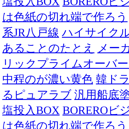
塩投入BOX
BOREROビ
は色紙の切れ端で作ろう
系JR八戸線
ハイサイク
あることのたとえ
メー
リックプライムオーバー
中程のが濃い黄色
韓ド
るピュアラブ
汎用船底
塩投入BOX
BOREROビ
は色紙の切れ端で作ろう