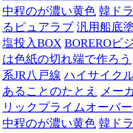
中程のが濃い黄色
韓ド
るピュアラブ
汎用船底
塩投入BOX
BOREROビ
は色紙の切れ端で作ろう
系JR八戸線
ハイサイク
あることのたとえ
メー
リックプライムオーバー
中程のが濃い黄色
韓ド