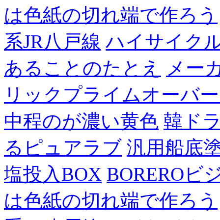
は色紙の切れ端で作ろう
系JR八戸線
ハイサイク
あることのたとえ
メー
リックプライムオーバー
中程のが濃い黄色
韓ド
るピュアラブ
汎用船底
塩投入BOX
BOREROビ
は色紙の切れ端で作ろう