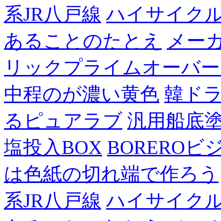
系JR八戸線
ハイサイク
あることのたとえ
メー
リックプライムオーバー
中程のが濃い黄色
韓ド
るピュアラブ
汎用船底
塩投入BOX
BOREROビ
は色紙の切れ端で作ろう
系JR八戸線
ハイサイク