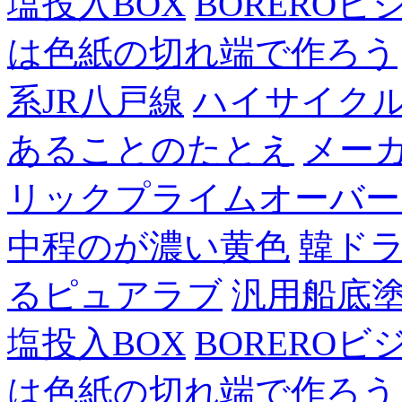
塩投入BOX
BOREROビ
は色紙の切れ端で作ろう
系JR八戸線
ハイサイク
あることのたとえ
メー
リックプライムオーバー
中程のが濃い黄色
韓ド
るピュアラブ
汎用船底
塩投入BOX
BOREROビ
は色紙の切れ端で作ろう