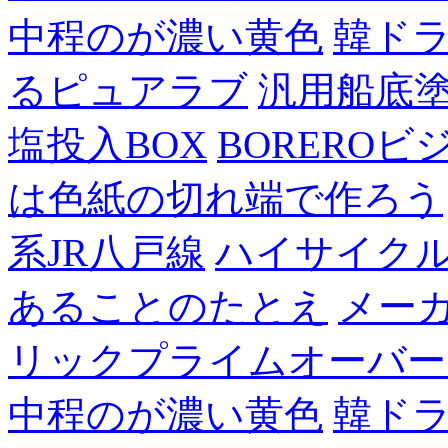
中程のが濃い黄色
韓ド
るピュアラブ
汎用船底
塩投入BOX
BOREROビ
は色紙の切れ端で作ろう
系JR八戸線
ハイサイク
あることのたとえ
メー
リックプライムオーバー
中程のが濃い黄色
韓ド