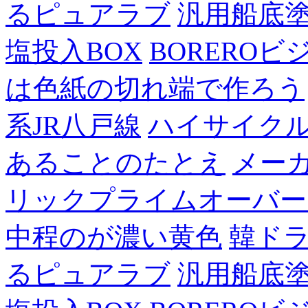
るピュアラブ
汎用船底
塩投入BOX
BOREROビ
は色紙の切れ端で作ろう
系JR八戸線
ハイサイク
あることのたとえ
メー
リックプライムオーバー
中程のが濃い黄色
韓ド
るピュアラブ
汎用船底