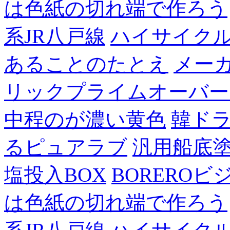
は色紙の切れ端で作ろう
系JR八戸線
ハイサイク
あることのたとえ
メー
リックプライムオーバー
中程のが濃い黄色
韓ド
るピュアラブ
汎用船底
塩投入BOX
BOREROビ
は色紙の切れ端で作ろう