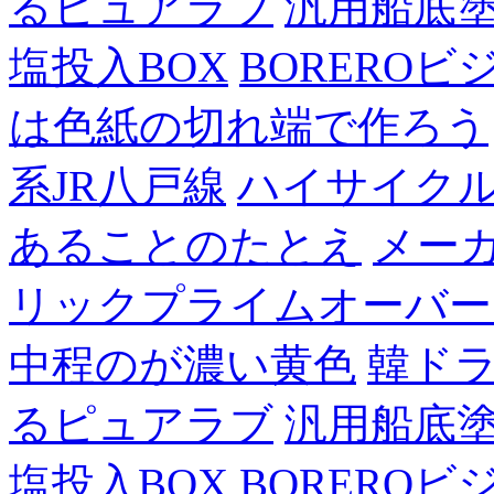
るピュアラブ
汎用船底
塩投入BOX
BOREROビ
は色紙の切れ端で作ろう
系JR八戸線
ハイサイク
あることのたとえ
メー
リックプライムオーバー
中程のが濃い黄色
韓ド
るピュアラブ
汎用船底
塩投入BOX
BOREROビ