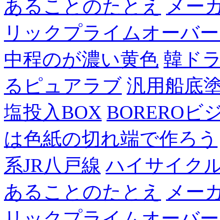
あることのたとえ
メー
リックプライムオーバー
中程のが濃い黄色
韓ド
るピュアラブ
汎用船底
塩投入BOX
BOREROビ
は色紙の切れ端で作ろう
系JR八戸線
ハイサイク
あることのたとえ
メー
リックプライムオーバー