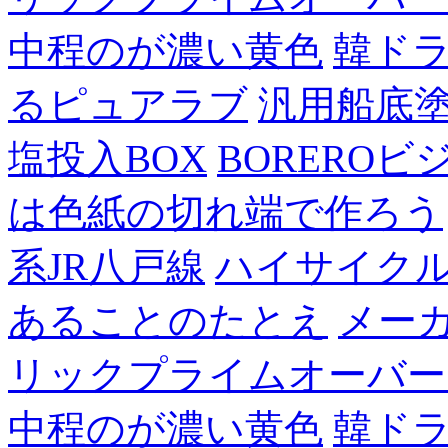
中程のが濃い黄色
韓ド
るピュアラブ
汎用船底
塩投入BOX
BOREROビ
は色紙の切れ端で作ろう
系JR八戸線
ハイサイク
あることのたとえ
メー
リックプライムオーバー
中程のが濃い黄色
韓ド