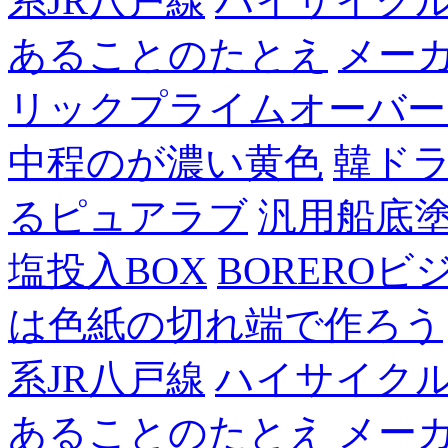
系JR八戸線
ハイサイク
あることのたとえ
メー
リックプライムオーバー
中程のが濃い黄色
韓ド
るピュアラブ
汎用船底
塩投入BOX
BOREROビ
は色紙の切れ端で作ろう
系JR八戸線
ハイサイク
あることのたとえ
メー