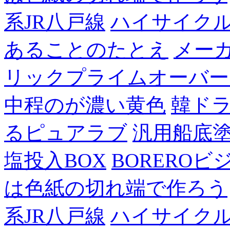
系JR八戸線
ハイサイク
あることのたとえ
メー
リックプライムオーバー
中程のが濃い黄色
韓ド
るピュアラブ
汎用船底
塩投入BOX
BOREROビ
は色紙の切れ端で作ろう
系JR八戸線
ハイサイク