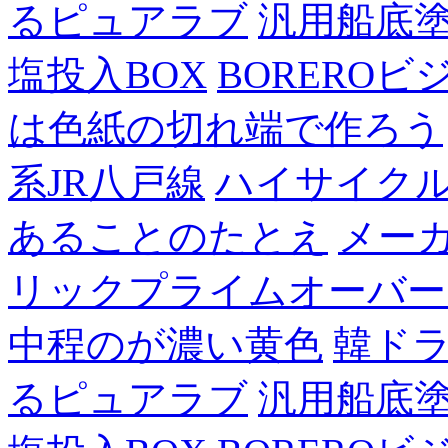
るピュアラブ
汎用船底
塩投入BOX
BOREROビ
は色紙の切れ端で作ろう
系JR八戸線
ハイサイク
あることのたとえ
メー
リックプライムオーバー
中程のが濃い黄色
韓ド
るピュアラブ
汎用船底