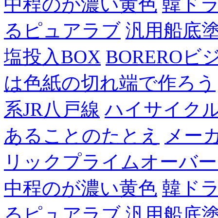
中程のが濃い黄色
韓ド
るピュアラブ
汎用船底
塩投入BOX
BOREROビ
は色紙の切れ端で作ろう
系JR八戸線
ハイサイク
あることのたとえ
メー
リックプライムオーバー
中程のが濃い黄色
韓ド
るピュアラブ
汎用船底