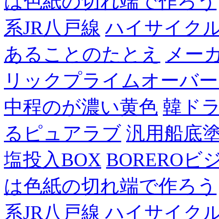
は色紙の切れ端で作ろう
系JR八戸線
ハイサイク
あることのたとえ
メー
リックプライムオーバー
中程のが濃い黄色
韓ド
るピュアラブ
汎用船底
塩投入BOX
BOREROビ
は色紙の切れ端で作ろう
系JR八戸線
ハイサイク