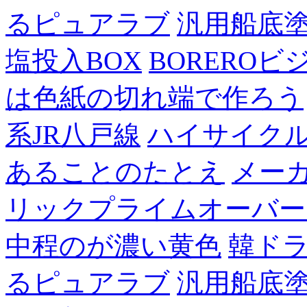
るピュアラブ
汎用船底
塩投入BOX
BOREROビ
は色紙の切れ端で作ろう
系JR八戸線
ハイサイク
あることのたとえ
メー
リックプライムオーバー
中程のが濃い黄色
韓ド
るピュアラブ
汎用船底