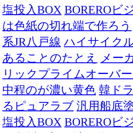
塩投入BOX
BOREROビ
は色紙の切れ端で作ろう
系JR八戸線
ハイサイク
あることのたとえ
メー
リックプライムオーバー
中程のが濃い黄色
韓ド
るピュアラブ
汎用船底
塩投入BOX
BOREROビ