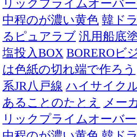
リックプライムオーバー
中程のが濃い黄色
韓ド
るピュアラブ
汎用船底
塩投入BOX
BOREROビ
は色紙の切れ端で作ろう
系JR八戸線
ハイサイク
あることのたとえ
メー
リックプライムオーバー
中程のが濃い黄色
韓ド