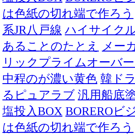
は色紙の切れ端で作ろう
系JR八戸線
ハイサイク
あることのたとえ
メー
リックプライムオーバー
中程のが濃い黄色
韓ド
るピュアラブ
汎用船底
塩投入BOX
BOREROビ
は色紙の切れ端で作ろう