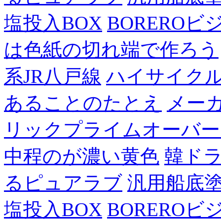
塩投入BOX
BOREROビ
は色紙の切れ端で作ろう
系JR八戸線
ハイサイク
あることのたとえ
メー
リックプライムオーバー
中程のが濃い黄色
韓ド
るピュアラブ
汎用船底
塩投入BOX
BOREROビ