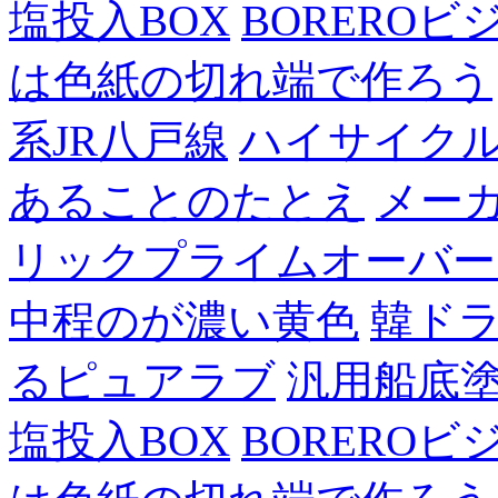
塩投入BOX
BOREROビ
は色紙の切れ端で作ろう
系JR八戸線
ハイサイク
あることのたとえ
メー
リックプライムオーバー
中程のが濃い黄色
韓ド
るピュアラブ
汎用船底
塩投入BOX
BOREROビ