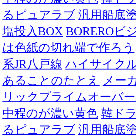
るピュアラブ
汎用船底
塩投入BOX
BOREROビ
は色紙の切れ端で作ろう
系JR八戸線
ハイサイク
あることのたとえ
メー
リックプライムオーバー
中程のが濃い黄色
韓ド
るピュアラブ
汎用船底