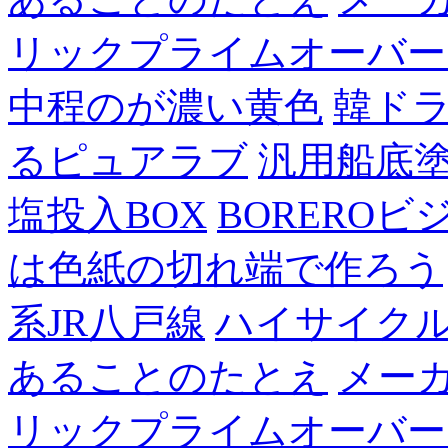
リックプライムオーバー
中程のが濃い黄色
韓ド
るピュアラブ
汎用船底
塩投入BOX
BOREROビ
は色紙の切れ端で作ろう
系JR八戸線
ハイサイク
あることのたとえ
メー
リックプライムオーバー