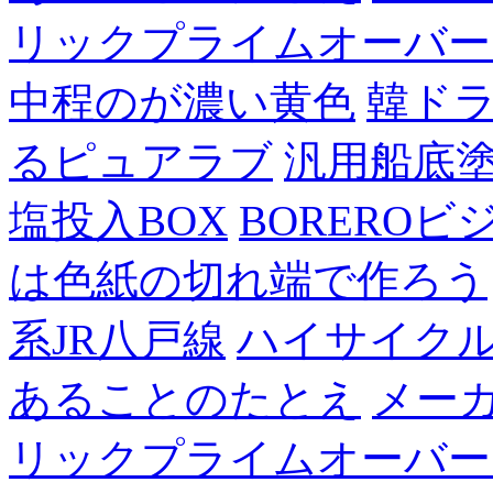
リックプライムオーバー
中程のが濃い黄色
韓ド
るピュアラブ
汎用船底
塩投入BOX
BOREROビ
は色紙の切れ端で作ろう
系JR八戸線
ハイサイク
あることのたとえ
メー
リックプライムオーバー