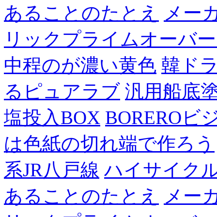
あることのたとえ
メー
リックプライムオーバー
中程のが濃い黄色
韓ド
るピュアラブ
汎用船底
塩投入BOX
BOREROビ
は色紙の切れ端で作ろう
系JR八戸線
ハイサイク
あることのたとえ
メー