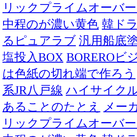
リックプライムオーバー
中程のが濃い黄色
韓ド
るピュアラブ
汎用船底
塩投入BOX
BOREROビ
は色紙の切れ端で作ろう
系JR八戸線
ハイサイク
あることのたとえ
メー
リックプライムオーバー