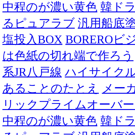
中程のが濃い黄色
韓ド
るピュアラブ
汎用船底
塩投入BOX
BOREROビ
は色紙の切れ端で作ろう
系JR八戸線
ハイサイク
あることのたとえ
メー
リックプライムオーバー
中程のが濃い黄色
韓ド