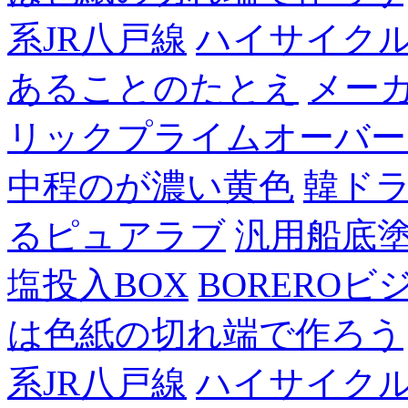
系JR八戸線
ハイサイク
あることのたとえ
メー
リックプライムオーバー
中程のが濃い黄色
韓ド
るピュアラブ
汎用船底
塩投入BOX
BOREROビ
は色紙の切れ端で作ろう
系JR八戸線
ハイサイク