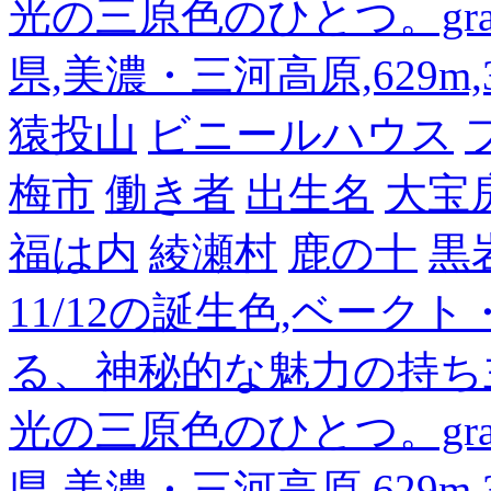
光の三原色のひとつ。gra
県,美濃・三河高原,629m,3
猿投山
ビニールハウス
梅市
働き者
出生名
大宝
福は内
綾瀬村
鹿の十
黒
11/12の誕生色,ベーク
る、神秘的な魅力の持ち
光の三原色のひとつ。gra
県,美濃・三河高原,629m,3