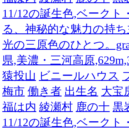
11/12の誕生色,ベーク
る、神秘的な魅力の持ち
光の三原色のひとつ。gra
県,美濃・三河高原,629m,3
猿投山
ビニールハウス
梅市
働き者
出生名
大宝
福は内
綾瀬村
鹿の十
黒
11/12の誕生色,ベーク