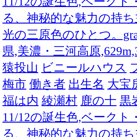
11/12の誕生色,ベーク
る、神秘的な魅力の持ち
光の三原色のひとつ。gra
県,美濃・三河高原,629m,3
猿投山
ビニールハウス
梅市
働き者
出生名
大宝
福は内
綾瀬村
鹿の十
黒
11/12の誕生色,ベーク
る、神秘的な魅力の持ち