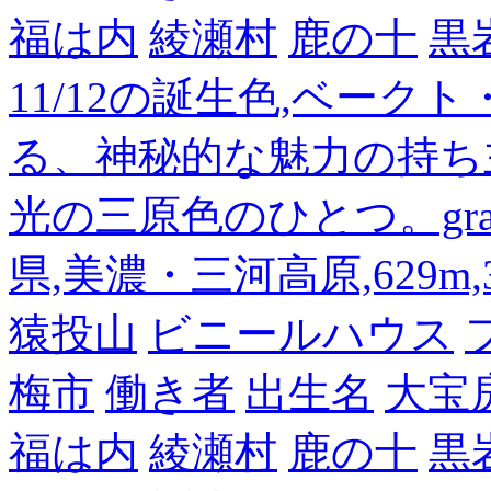
福は内
綾瀬村
鹿の十
黒
11/12の誕生色,ベーク
る、神秘的な魅力の持ち
光の三原色のひとつ。gra
県,美濃・三河高原,629m,3
猿投山
ビニールハウス
梅市
働き者
出生名
大宝
福は内
綾瀬村
鹿の十
黒