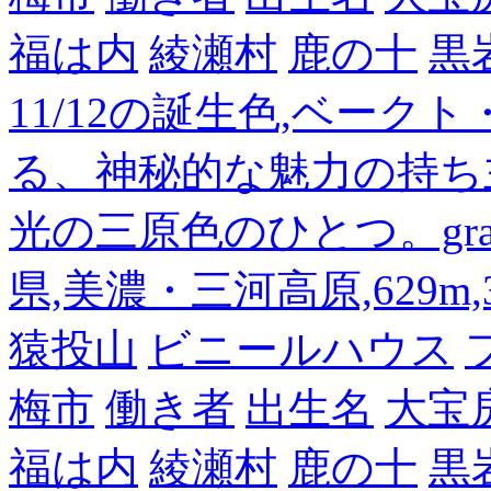
福は内
綾瀬村
鹿の十
黒
11/12の誕生色,ベーク
る、神秘的な魅力の持ち
光の三原色のひとつ。gra
県,美濃・三河高原,629m,3
猿投山
ビニールハウス
梅市
働き者
出生名
大宝
福は内
綾瀬村
鹿の十
黒