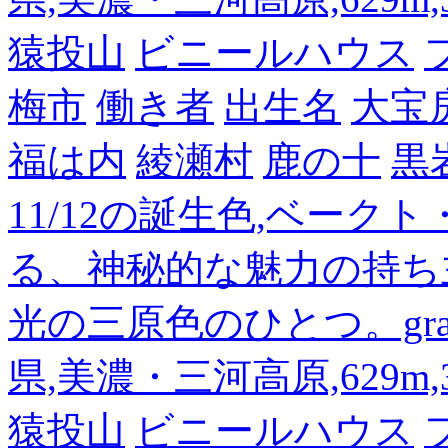
猿投山
ビニールハウス
梅市
働き者
出生名
大宝
福は内
綾瀬村
鹿の十
黒
11/12の誕生色,ベーク
る、神秘的な魅力の持ち
光の三原色のひとつ。gra
県,美濃・三河高原,629m,3
猿投山
ビニールハウス