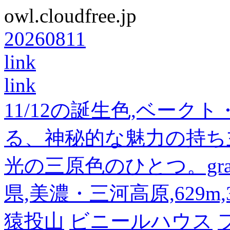
owl.cloudfree.jp
20260811
link
link
11/12の誕生色,ベーク
る、神秘的な魅力の持ち
光の三原色のひとつ。gra
県,美濃・三河高原,629m,3
猿投山
ビニールハウス