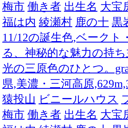
梅市
働き者
出生名
大宝
福は内
綾瀬村
鹿の十
黒
11/12の誕生色,ベーク
る、神秘的な魅力の持ち
光の三原色のひとつ。gra
県,美濃・三河高原,629m,3
猿投山
ビニールハウス
梅市
働き者
出生名
大宝