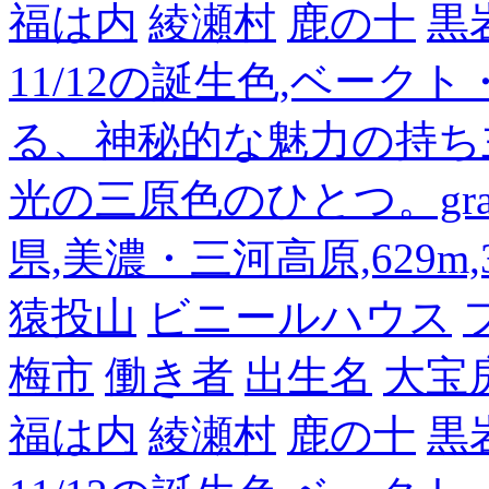
福は内
綾瀬村
鹿の十
黒
11/12の誕生色,ベーク
る、神秘的な魅力の持ち
光の三原色のひとつ。gra
県,美濃・三河高原,629m,3
猿投山
ビニールハウス
梅市
働き者
出生名
大宝
福は内
綾瀬村
鹿の十
黒