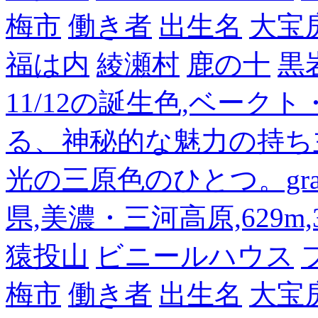
梅市
働き者
出生名
大宝
福は内
綾瀬村
鹿の十
黒
11/12の誕生色,ベーク
る、神秘的な魅力の持ち
光の三原色のひとつ。gra
県,美濃・三河高原,629m,3
猿投山
ビニールハウス
梅市
働き者
出生名
大宝