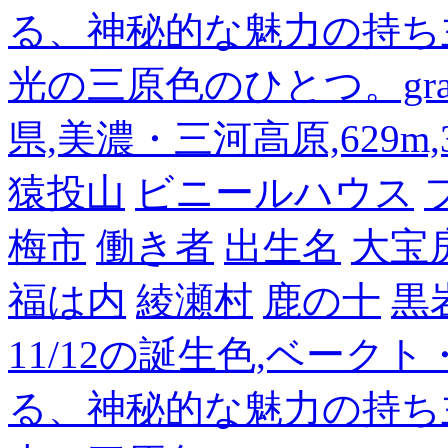
る、神秘的な魅力の持ち
光の三原色のひとつ。gra
県,美濃・三河高原,629m,3
猿投山
ビニールハウス
梅市
働き者
出生名
大宝
福は内
綾瀬村
鹿の十
黒
11/12の誕生色,ベーク
る、神秘的な魅力の持ち