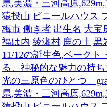
県,美濃・三河高原,629m,3
猿投山
ビニールハウス
梅市
働き者
出生名
大宝
福は内
綾瀬村
鹿の十
黒
11/12の誕生色,ベーク
る、神秘的な魅力の持ち
光の三原色のひとつ。gra
県,美濃・三河高原,629m,3
猿投山
ビニールハウス