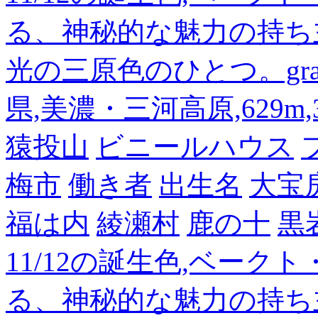
る、神秘的な魅力の持ち
光の三原色のひとつ。gra
県,美濃・三河高原,629m,3
猿投山
ビニールハウス
梅市
働き者
出生名
大宝
福は内
綾瀬村
鹿の十
黒
11/12の誕生色,ベーク
る、神秘的な魅力の持ち