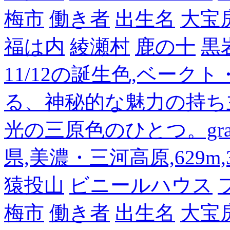
梅市
働き者
出生名
大宝
福は内
綾瀬村
鹿の十
黒
11/12の誕生色,ベーク
る、神秘的な魅力の持ち
光の三原色のひとつ。gra
県,美濃・三河高原,629m,3
猿投山
ビニールハウス
梅市
働き者
出生名
大宝