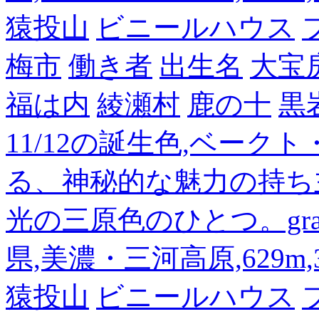
猿投山
ビニールハウス
梅市
働き者
出生名
大宝
福は内
綾瀬村
鹿の十
黒
11/12の誕生色,ベーク
る、神秘的な魅力の持ち
光の三原色のひとつ。gra
県,美濃・三河高原,629m,3
猿投山
ビニールハウス