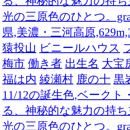
る、神秘的な魅力の持ち
光の三原色のひとつ。gra
県,美濃・三河高原,629m,3
猿投山
ビニールハウス
梅市
働き者
出生名
大宝
福は内
綾瀬村
鹿の十
黒
11/12の誕生色,ベーク
る、神秘的な魅力の持ち
光の三原色のひとつ。gra