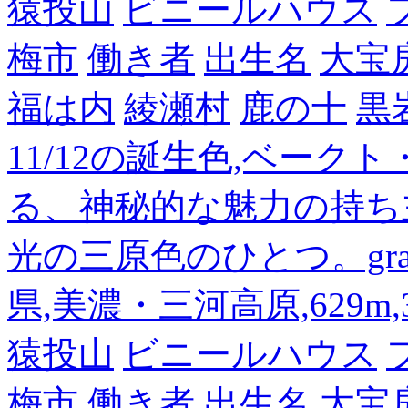
猿投山
ビニールハウス
梅市
働き者
出生名
大宝
福は内
綾瀬村
鹿の十
黒
11/12の誕生色,ベーク
る、神秘的な魅力の持ち
光の三原色のひとつ。gra
県,美濃・三河高原,629m,3
猿投山
ビニールハウス
梅市
働き者
出生名
大宝