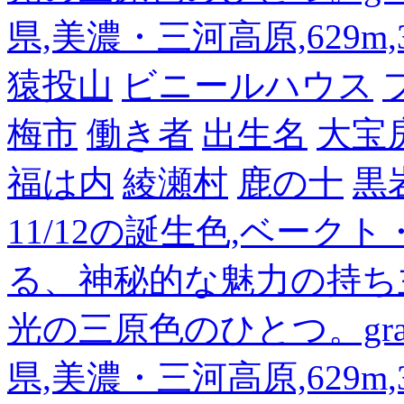
県,美濃・三河高原,629m,3
猿投山
ビニールハウス
梅市
働き者
出生名
大宝
福は内
綾瀬村
鹿の十
黒
11/12の誕生色,ベーク
る、神秘的な魅力の持ち
光の三原色のひとつ。gra
県,美濃・三河高原,629m,3