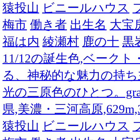
猿投山
ビニールハウス
梅市
働き者
出生名
大宝
福は内
綾瀬村
鹿の十
黒
11/12の誕生色,ベーク
る、神秘的な魅力の持ち
光の三原色のひとつ。gra
県,美濃・三河高原,629m,3
猿投山
ビニールハウス