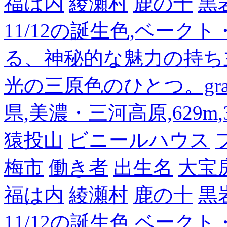
福は内
綾瀬村
鹿の十
黒
11/12の誕生色,ベーク
る、神秘的な魅力の持ち
光の三原色のひとつ。gra
県,美濃・三河高原,629m,3
猿投山
ビニールハウス
梅市
働き者
出生名
大宝
福は内
綾瀬村
鹿の十
黒
11/12の誕生色,ベーク