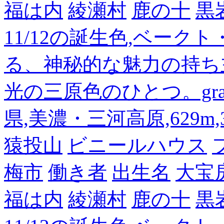
福は内
綾瀬村
鹿の十
黒
11/12の誕生色,ベーク
る、神秘的な魅力の持ち
光の三原色のひとつ。gra
県,美濃・三河高原,629m,3
猿投山
ビニールハウス
梅市
働き者
出生名
大宝
福は内
綾瀬村
鹿の十
黒