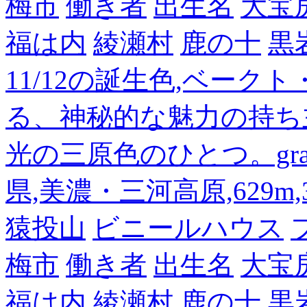
梅市
働き者
出生名
大宝
福は内
綾瀬村
鹿の十
黒
11/12の誕生色,ベーク
る、神秘的な魅力の持ち
光の三原色のひとつ。gra
県,美濃・三河高原,629m,3
猿投山
ビニールハウス
梅市
働き者
出生名
大宝
福は内
綾瀬村
鹿の十
黒