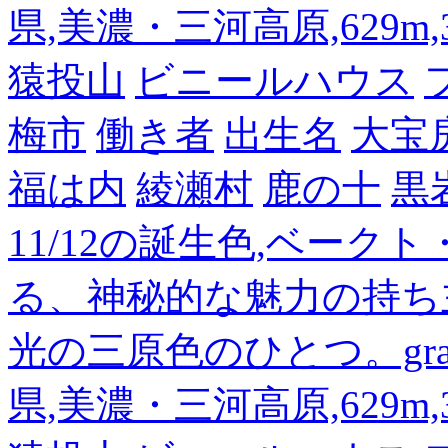
県,美濃・三河高原,629m,3
猿投山
ビニールハウス
梅市
働き者
出生名
大宝
福は内
綾瀬村
鹿の十
黒
11/12の誕生色,ベーク
る、神秘的な魅力の持ち
光の三原色のひとつ。gra
県,美濃・三河高原,629m,3