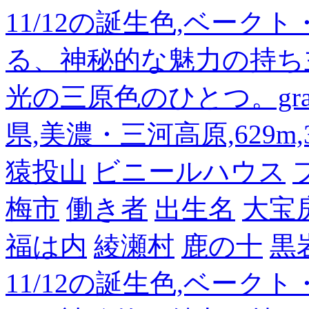
11/12の誕生色,ベーク
る、神秘的な魅力の持ち
光の三原色のひとつ。gra
県,美濃・三河高原,629m,3
猿投山
ビニールハウス
梅市
働き者
出生名
大宝
福は内
綾瀬村
鹿の十
黒
11/12の誕生色,ベーク