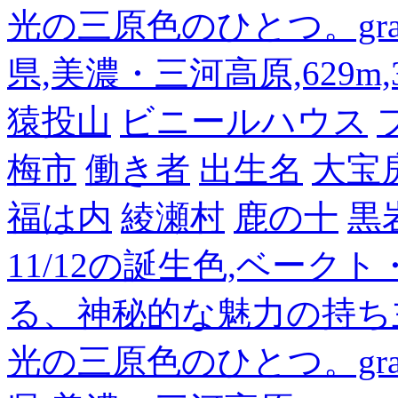
光の三原色のひとつ。gra
県,美濃・三河高原,629m,3
猿投山
ビニールハウス
梅市
働き者
出生名
大宝
福は内
綾瀬村
鹿の十
黒
11/12の誕生色,ベーク
る、神秘的な魅力の持ち
光の三原色のひとつ。gra