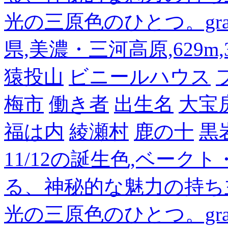
光の三原色のひとつ。gra
県,美濃・三河高原,629m,3
猿投山
ビニールハウス
梅市
働き者
出生名
大宝
福は内
綾瀬村
鹿の十
黒
11/12の誕生色,ベーク
る、神秘的な魅力の持ち
光の三原色のひとつ。gra