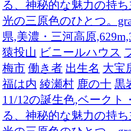
る、神秘的な魅力の持ち
光の三原色のひとつ。gra
県,美濃・三河高原,629m,3
猿投山
ビニールハウス
梅市
働き者
出生名
大宝
福は内
綾瀬村
鹿の十
黒
11/12の誕生色,ベーク
る、神秘的な魅力の持ち