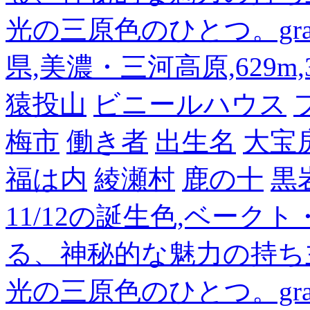
光の三原色のひとつ。gra
県,美濃・三河高原,629m,3
猿投山
ビニールハウス
梅市
働き者
出生名
大宝
福は内
綾瀬村
鹿の十
黒
11/12の誕生色,ベーク
る、神秘的な魅力の持ち
光の三原色のひとつ。gra