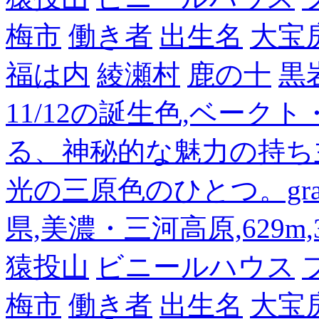
梅市
働き者
出生名
大宝
福は内
綾瀬村
鹿の十
黒
11/12の誕生色,ベーク
る、神秘的な魅力の持ち
光の三原色のひとつ。gra
県,美濃・三河高原,629m,3
猿投山
ビニールハウス
梅市
働き者
出生名
大宝