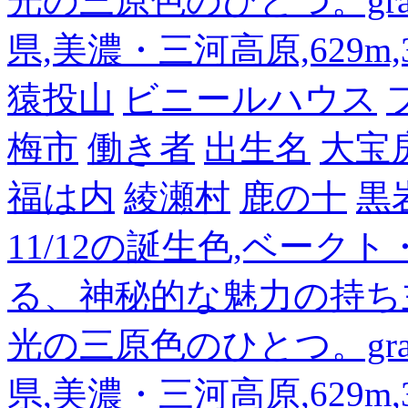
光の三原色のひとつ。gra
県,美濃・三河高原,629m,3
猿投山
ビニールハウス
梅市
働き者
出生名
大宝
福は内
綾瀬村
鹿の十
黒
11/12の誕生色,ベーク
る、神秘的な魅力の持ち
光の三原色のひとつ。gra
県,美濃・三河高原,629m,3