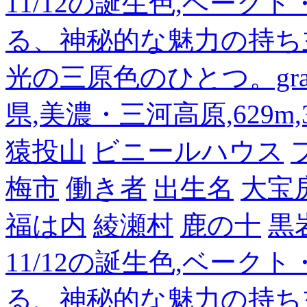
11/12の誕生色,ベーク
る、神秘的な魅力の持ち
光の三原色のひとつ。gra
県,美濃・三河高原,629m,3
猿投山
ビニールハウス
梅市
働き者
出生名
大宝
福は内
綾瀬村
鹿の十
黒
11/12の誕生色,ベーク
る、神秘的な魅力の持ち