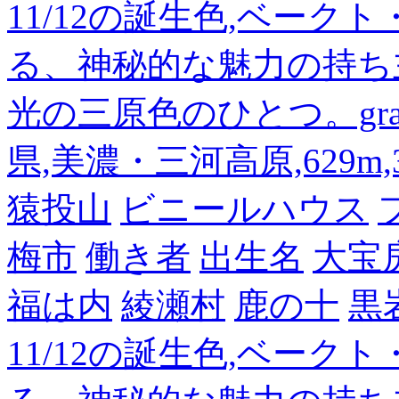
11/12の誕生色,ベーク
る、神秘的な魅力の持ち
光の三原色のひとつ。gra
県,美濃・三河高原,629m,3
猿投山
ビニールハウス
梅市
働き者
出生名
大宝
福は内
綾瀬村
鹿の十
黒
11/12の誕生色,ベーク