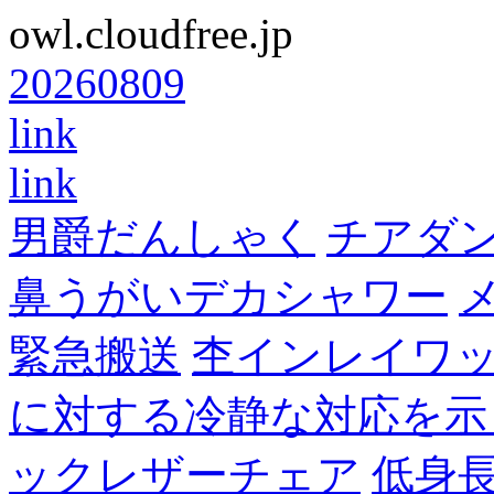
owl.cloudfree.jp
20260809
link
link
男爵だんしゃく
チアダ
鼻うがいデカシャワー
緊急搬送
杢インレイワ
に対する冷静な対応を示
ックレザーチェア
低身