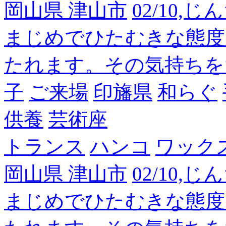
岡山県 津山市
02/10,
まじめでひたむきな態度
たれます。その気持ちを
子
ご来場
印旛県
和らぐ
供養
芸術座
トランス
ハンコ
ワック
岡山県 津山市
02/10,
まじめでひたむきな態度