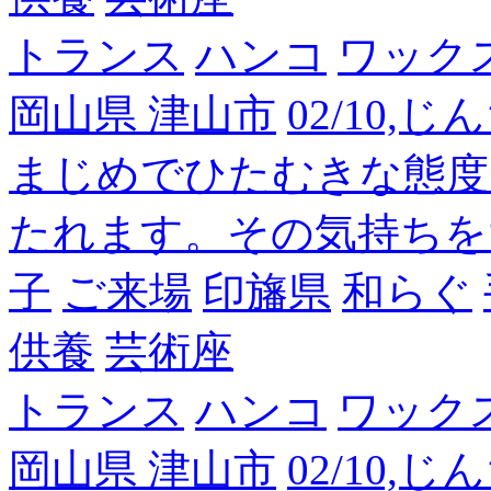
トランス
ハンコ
ワック
岡山県 津山市
02/10,
まじめでひたむきな態度
たれます。その気持ちを
子
ご来場
印旛県
和らぐ
供養
芸術座
トランス
ハンコ
ワック
岡山県 津山市
02/10,