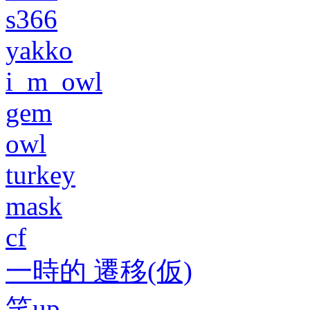
s366
yakko
i_m_owl
gem
owl
turkey
mask
cf
一時的 遷移(仮)
笑up