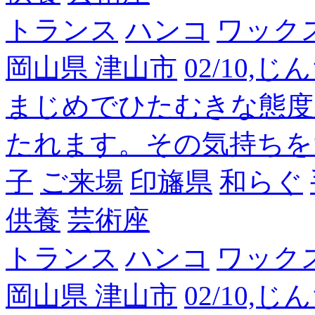
トランス
ハンコ
ワック
岡山県 津山市
02/10,
まじめでひたむきな態度
たれます。その気持ちを
子
ご来場
印旛県
和らぐ
供養
芸術座
トランス
ハンコ
ワック
岡山県 津山市
02/10,