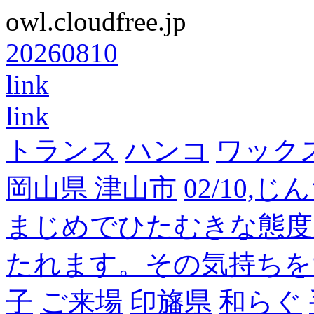
owl.cloudfree.jp
20260810
link
link
トランス
ハンコ
ワック
岡山県 津山市
02/10,
まじめでひたむきな態度
たれます。その気持ちを
子
ご来場
印旛県
和らぐ