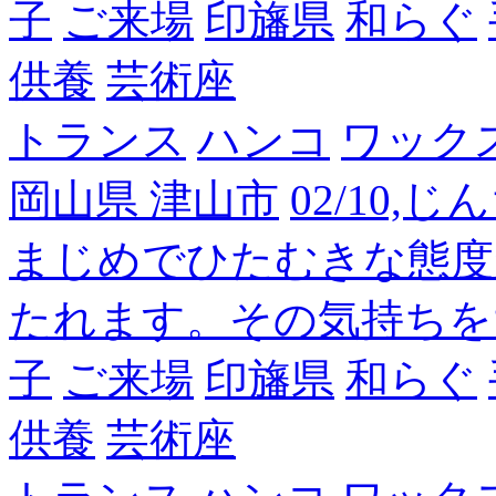
子
ご来場
印旛県
和らぐ
供養
芸術座
トランス
ハンコ
ワック
岡山県 津山市
02/10,
まじめでひたむきな態度
たれます。その気持ちを
子
ご来場
印旛県
和らぐ
供養
芸術座