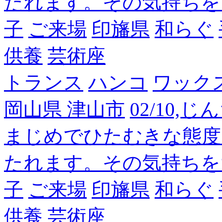
たれます。その気持ちを
子
ご来場
印旛県
和らぐ
供養
芸術座
トランス
ハンコ
ワック
岡山県 津山市
02/10,
まじめでひたむきな態度
たれます。その気持ちを
子
ご来場
印旛県
和らぐ
供養
芸術座