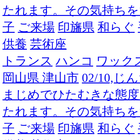
たれます。その気持ちを
子
ご来場
印旛県
和らぐ
供養
芸術座
トランス
ハンコ
ワック
岡山県 津山市
02/10,
まじめでひたむきな態度
たれます。その気持ちを
子
ご来場
印旛県
和らぐ