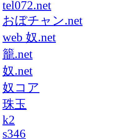
tel072.net
おぼチャン.net
web 奴.net
籠.net
奴.net
奴コア
珠玉
k2
s346