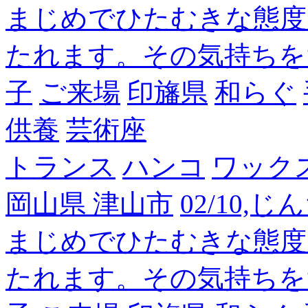
まじめでひたむきな態度
たれます。その気持ちを
子
ご来場
印旛県
和らぐ
供養
芸術座
トランス
ハンコ
ワック
岡山県 津山市
02/10,
まじめでひたむきな態度
たれます。その気持ちを