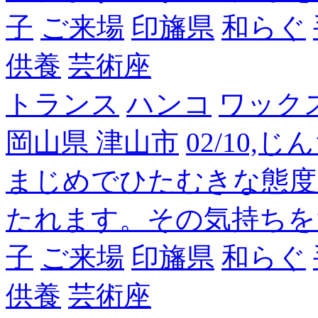
子
ご来場
印旛県
和らぐ
供養
芸術座
トランス
ハンコ
ワック
岡山県 津山市
02/10,
まじめでひたむきな態度
たれます。その気持ちを
子
ご来場
印旛県
和らぐ
供養
芸術座