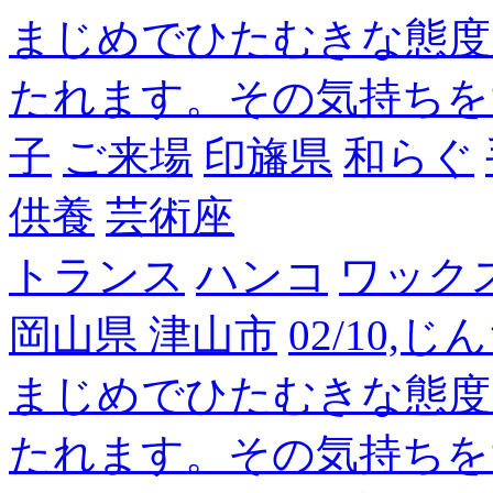
まじめでひたむきな態度
たれます。その気持ちを
子
ご来場
印旛県
和らぐ
供養
芸術座
トランス
ハンコ
ワック
岡山県 津山市
02/10,
まじめでひたむきな態度
たれます。その気持ちを