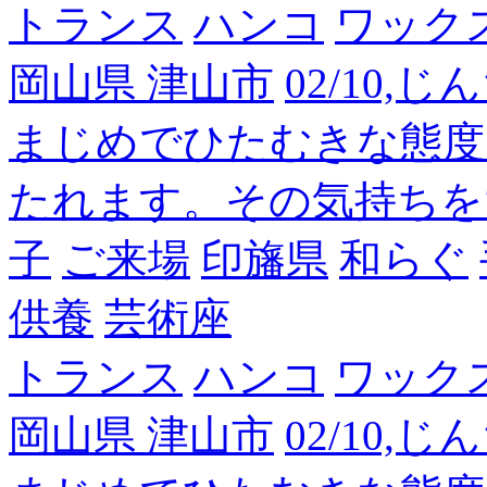
トランス
ハンコ
ワック
岡山県 津山市
02/10,
まじめでひたむきな態度
たれます。その気持ちを
子
ご来場
印旛県
和らぐ
供養
芸術座
トランス
ハンコ
ワック
岡山県 津山市
02/10,