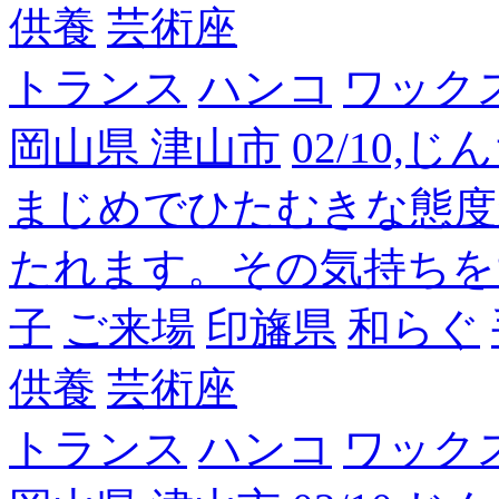
供養
芸術座
トランス
ハンコ
ワック
岡山県 津山市
02/10,
まじめでひたむきな態度
たれます。その気持ちを
子
ご来場
印旛県
和らぐ
供養
芸術座
トランス
ハンコ
ワック