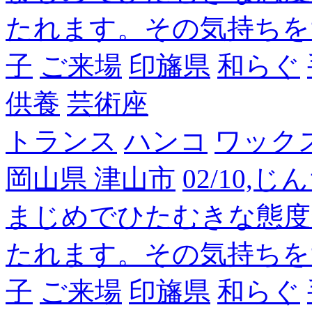
たれます。その気持ちを
子
ご来場
印旛県
和らぐ
供養
芸術座
トランス
ハンコ
ワック
岡山県 津山市
02/10,
まじめでひたむきな態度
たれます。その気持ちを
子
ご来場
印旛県
和らぐ