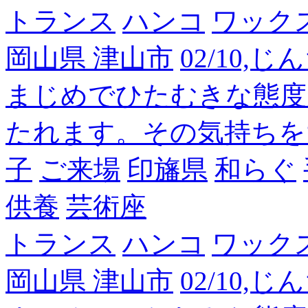
トランス
ハンコ
ワック
岡山県 津山市
02/10,
まじめでひたむきな態度
たれます。その気持ちを
子
ご来場
印旛県
和らぐ
供養
芸術座
トランス
ハンコ
ワック
岡山県 津山市
02/10,