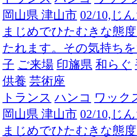
岡山県 津山市
02/10,
まじめでひたむきな態度
たれます。その気持ちを
子
ご来場
印旛県
和らぐ
供養
芸術座
トランス
ハンコ
ワック
岡山県 津山市
02/10,
まじめでひたむきな態度