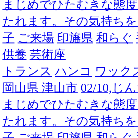
まじめでひたむきな態度
たれます。その気持ちを
子
ご来場
印旛県
和らぐ
供養
芸術座
トランス
ハンコ
ワック
岡山県 津山市
02/10,
まじめでひたむきな態度
たれます。その気持ちを
子
ご来場
印旛県
和らぐ