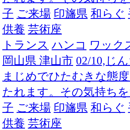
子
ご来場
印旛県
和らぐ
供養
芸術座
トランス
ハンコ
ワック
岡山県 津山市
02/10,
まじめでひたむきな態度
たれます。その気持ちを
子
ご来場
印旛県
和らぐ
供養
芸術座