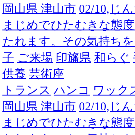
岡山県 津山市
02/10,
まじめでひたむきな態度
たれます。その気持ちを
子
ご来場
印旛県
和らぐ
供養
芸術座
トランス
ハンコ
ワック
岡山県 津山市
02/10,
まじめでひたむきな態度