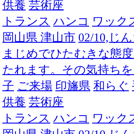
供養
芸術座
トランス
ハンコ
ワック
岡山県 津山市
02/10,
まじめでひたむきな態度
たれます。その気持ちを
子
ご来場
印旛県
和らぐ
供養
芸術座
トランス
ハンコ
ワック