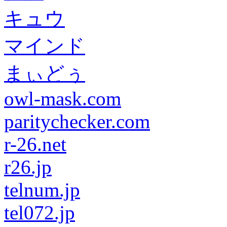
キュウ
マインド
まぃどぅ
owl-mask.com
paritychecker.com
r-26.net
r26.jp
telnum.jp
tel072.jp