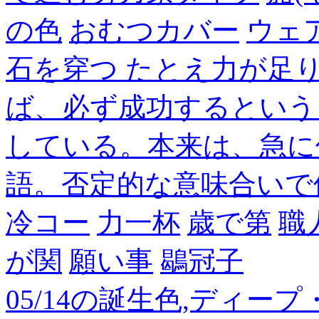
の色
おむつカバー
ウェ
石を穿つ たとえ力が足
ば、必ず成功するという
している。本来は、急に
語。否定的な意味合いで
冷コー
力一杯
歳で第
職
が関
願い事
鶡冠子
05/14の誕生色,ディー