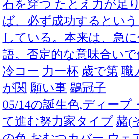
石を穿つ たとえ力が足
ば、必ず成功するという
している。本来は、急に
語。否定的な意味合いで
冷コー
力一杯
歳で第
職
が関
願い事
鶡冠子
05/14の誕生色,ディー
て進む努力家タイプ
赭(
の色
おむつカバー
ウェ