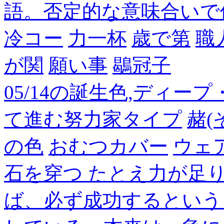
語。否定的な意味合いで
冷コー
力一杯
歳で第
職
が関
願い事
鶡冠子
05/14の誕生色,ディー
て進む努力家タイプ
赭(
の色
おむつカバー
ウェ
石を穿つ たとえ力が足
ば、必ず成功するという