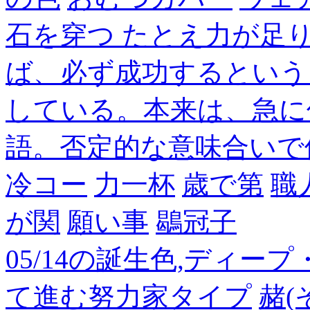
石を穿つ たとえ力が足
ば、必ず成功するという
している。本来は、急に
語。否定的な意味合いで
冷コー
力一杯
歳で第
職
が関
願い事
鶡冠子
05/14の誕生色,ディー
て進む努力家タイプ
赭(