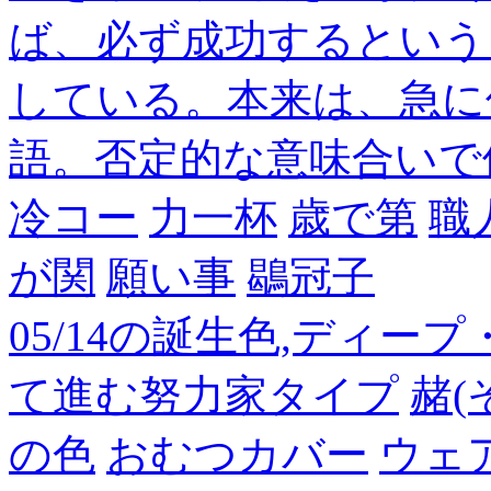
ば、必ず成功するという
している。本来は、急に
語。否定的な意味合いで
冷コー
力一杯
歳で第
職
が関
願い事
鶡冠子
05/14の誕生色,ディー
て進む努力家タイプ
赭(
の色
おむつカバー
ウェ