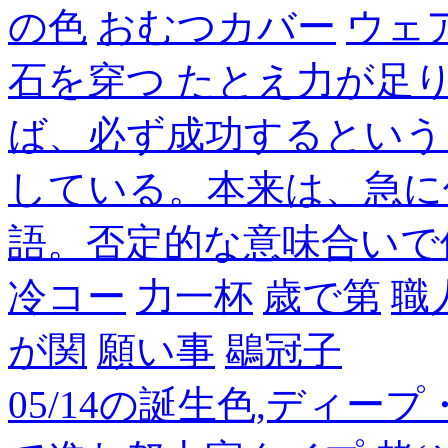
の色
おむつカバー
ウェ
石を穿つ たとえ力が足
ば、必ず成功するという
している。本来は、急に
語。否定的な意味合いで
冷コー
力一杯
歳で第
職
が関
願い事
鶡冠子
05/14の誕生色,ディー