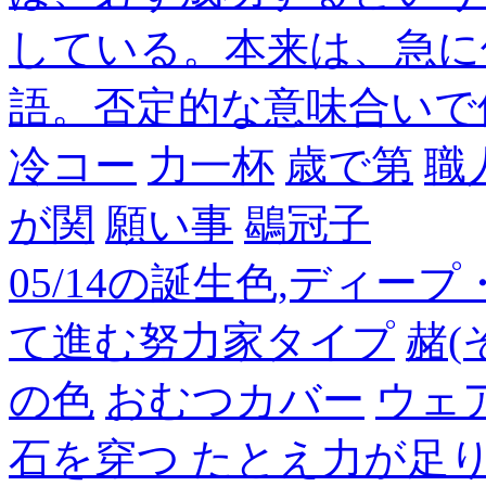
している。本来は、急に
語。否定的な意味合いで
冷コー
力一杯
歳で第
職
が関
願い事
鶡冠子
05/14の誕生色,ディー
て進む努力家タイプ
赭(
の色
おむつカバー
ウェ
石を穿つ たとえ力が足