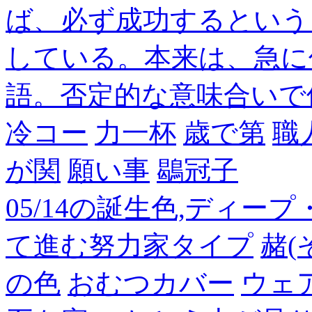
ば、必ず成功するという
している。本来は、急に
語。否定的な意味合いで
冷コー
力一杯
歳で第
職
が関
願い事
鶡冠子
05/14の誕生色,ディー
て進む努力家タイプ
赭(
の色
おむつカバー
ウェ