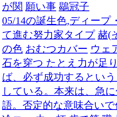
が関
願い事
鶡冠子
05/14の誕生色,ディー
て進む努力家タイプ
赭(
の色
おむつカバー
ウェ
石を穿つ たとえ力が足
ば、必ず成功するという
している。本来は、急に
語。否定的な意味合いで