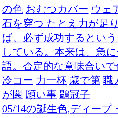
の色
おむつカバー
ウェ
石を穿つ たとえ力が足
ば、必ず成功するという
している。本来は、急に
語。否定的な意味合いで
冷コー
力一杯
歳で第
職
が関
願い事
鶡冠子
05/14の誕生色,ディー