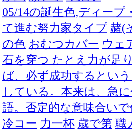
05/14の誕生色,ディー
て進む努力家タイプ
赭(
の色
おむつカバー
ウェ
石を穿つ たとえ力が足
ば、必ず成功するという
している。本来は、急に
語。否定的な意味合いで
冷コー
力一杯
歳で第
職