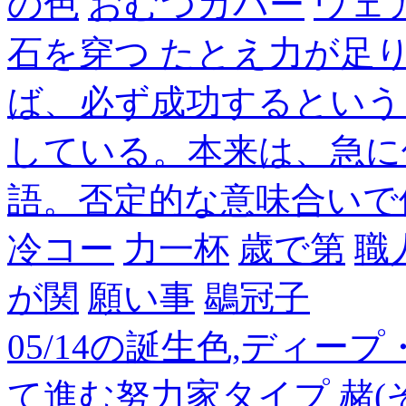
の色
おむつカバー
ウェ
石を穿つ たとえ力が足
ば、必ず成功するという
している。本来は、急に
語。否定的な意味合いで
冷コー
力一杯
歳で第
職
が関
願い事
鶡冠子
05/14の誕生色,ディー
て進む努力家タイプ
赭(