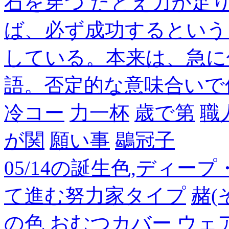
石を穿つ たとえ力が足
ば、必ず成功するという
している。本来は、急に
語。否定的な意味合いで
冷コー
力一杯
歳で第
職
が関
願い事
鶡冠子
05/14の誕生色,ディー
て進む努力家タイプ
赭(
の色
おむつカバー
ウェ