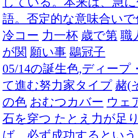
している。本来は、急に
語。否定的な意味合いで
冷コー
力一杯
歳で第
職
が関
願い事
鶡冠子
05/14の誕生色,ディー
て進む努力家タイプ
赭(
の色
おむつカバー
ウェ
石を穿つ たとえ力が足
ば、必ず成功するという