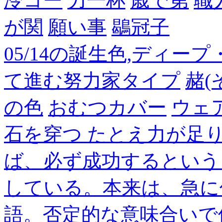
冷コー
力一杯
歳で第
職
が関
願い事
鶡冠子
05/14の誕生色,ディー
て進む努力家タイプ
赭(
の色
おむつカバー
ウェ
石を穿つ たとえ力が足
ば、必ず成功するという
している。本来は、急に
語。否定的な意味合いで