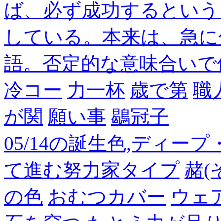
ば、必ず成功するという
している。本来は、急に
語。否定的な意味合いで
冷コー
力一杯
歳で第
職
が関
願い事
鶡冠子
05/14の誕生色,ディー
て進む努力家タイプ
赭(
の色
おむつカバー
ウェ