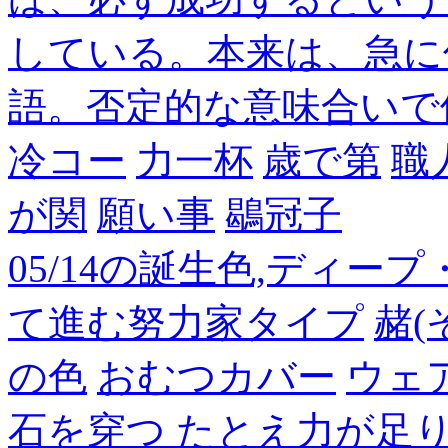
している。本来は、急に
語。否定的な意味合いで
冷コー
力一杯
歳で第
職
が関
願い事
鶡冠子
05/14の誕生色,ディー
て進む努力家タイプ
赭(
の色
おむつカバー
ウェ
石を穿つ たとえ力が足