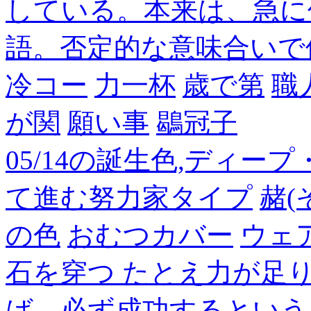
している。本来は、急に
語。否定的な意味合いで
冷コー
力一杯
歳で第
職
が関
願い事
鶡冠子
05/14の誕生色,ディー
て進む努力家タイプ
赭(
の色
おむつカバー
ウェ
石を穿つ たとえ力が足
ば、必ず成功するという