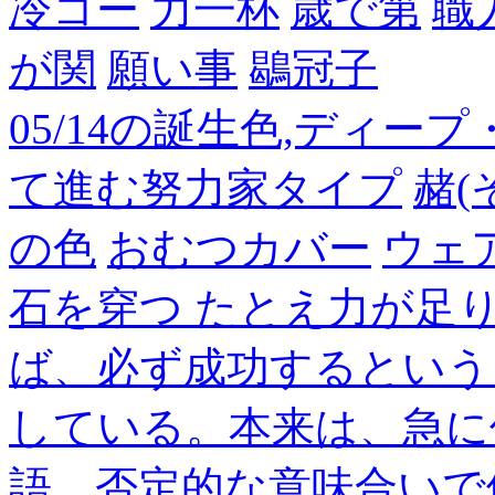
冷コー
力一杯
歳で第
職
が関
願い事
鶡冠子
05/14の誕生色,ディー
て進む努力家タイプ
赭(
の色
おむつカバー
ウェ
石を穿つ たとえ力が足
ば、必ず成功するという
している。本来は、急に
語。否定的な意味合いで