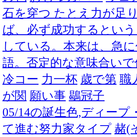
石を穿つ たとえ力が足
ば、必ず成功するという
している。本来は、急に
語。否定的な意味合いで
冷コー
力一杯
歳で第
職
が関
願い事
鶡冠子
05/14の誕生色,ディー
て進む努力家タイプ
赭(