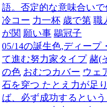
語。否定的な意味合いで
冷コー
力一杯
歳で第
職
が関
願い事
鶡冠子
05/14の誕生色,ディー
て進む努力家タイプ
赭(
の色
おむつカバー
ウェ
石を穿つ たとえ力が足
ば、必ず成功するという