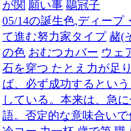
が関
願い事
鶡冠子
05/14の誕生色,ディー
て進む努力家タイプ
赭(
の色
おむつカバー
ウェ
石を穿つ たとえ力が足
ば、必ず成功するという
している。本来は、急に
語。否定的な意味合いで