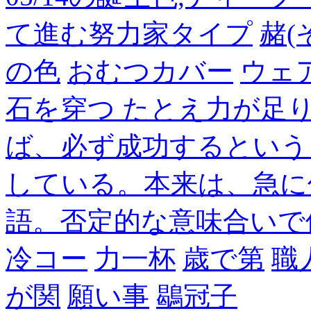
て進む努力家タイプ
赭(
の色
おむつカバー
ウェ
石を穿つ たとえ力が足
ば、必ず成功するという
している。本来は、急に
語。否定的な意味合いで
冷コー
力一杯
歳で第
職
が関
願い事
鶡冠子