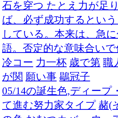
石を穿つ たとえ力が足
ば、必ず成功するという
している。本来は、急に
語。否定的な意味合いで
冷コー
力一杯
歳で第
職
が関
願い事
鶡冠子
05/14の誕生色,ディー
て進む努力家タイプ
赭(