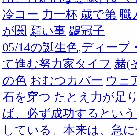
冷コー
力一杯
歳で第
職
が関
願い事
鶡冠子
05/14の誕生色,ディー
て進む努力家タイプ
赭(
の色
おむつカバー
ウェ
石を穿つ たとえ力が足
ば、必ず成功するという
している。本来は、急に