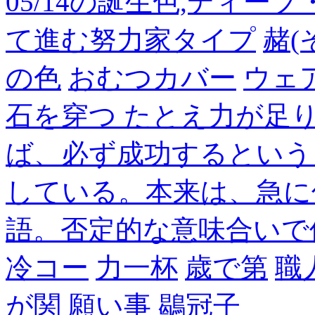
05/14の誕生色,ディー
て進む努力家タイプ
赭(
の色
おむつカバー
ウェ
石を穿つ たとえ力が足
ば、必ず成功するという
している。本来は、急に
語。否定的な意味合いで
冷コー
力一杯
歳で第
職
が関
願い事
鶡冠子