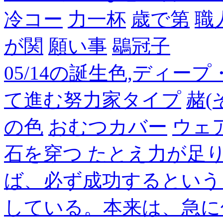
冷コー
力一杯
歳で第
職
が関
願い事
鶡冠子
05/14の誕生色,ディー
て進む努力家タイプ
赭(
の色
おむつカバー
ウェ
石を穿つ たとえ力が足
ば、必ず成功するという
している。本来は、急に