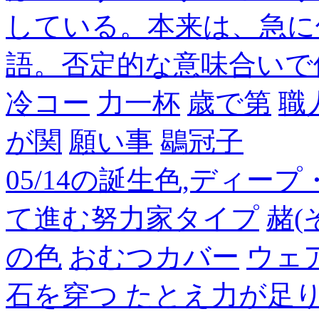
している。本来は、急に
語。否定的な意味合いで
冷コー
力一杯
歳で第
職
が関
願い事
鶡冠子
05/14の誕生色,ディー
て進む努力家タイプ
赭(
の色
おむつカバー
ウェ
石を穿つ たとえ力が足