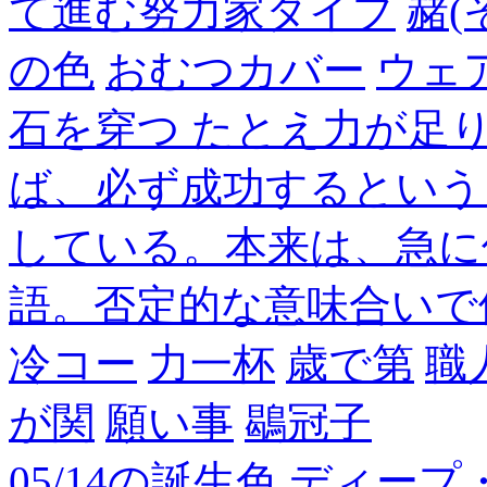
て進む努力家タイプ
赭(
の色
おむつカバー
ウェ
石を穿つ たとえ力が足
ば、必ず成功するという
している。本来は、急に
語。否定的な意味合いで
冷コー
力一杯
歳で第
職
が関
願い事
鶡冠子
05/14の誕生色,ディー