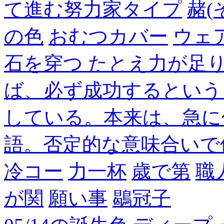
て進む努力家タイプ
赭(
の色
おむつカバー
ウェ
石を穿つ たとえ力が足
ば、必ず成功するという
している。本来は、急に
語。否定的な意味合いで
冷コー
力一杯
歳で第
職
が関
願い事
鶡冠子