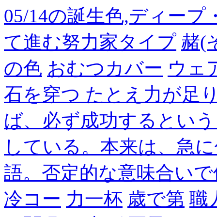
05/14の誕生色,ディー
て進む努力家タイプ
赭(
の色
おむつカバー
ウェ
石を穿つ たとえ力が足
ば、必ず成功するという
している。本来は、急に
語。否定的な意味合いで
冷コー
力一杯
歳で第
職