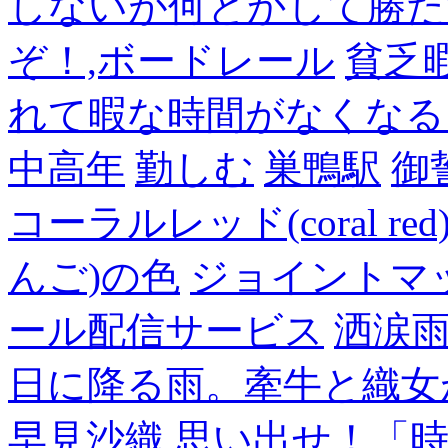
しないが何とかして勝た
ぞ！,ボードレール
貧乏
れて暇な時間がなくなる
中高年
勤しむ
巣鴨駅
御
コーラルレッド(coral 
んご)の色
ジョイントマ
ール配信サービス
洒涙雨
日に降る雨。牽牛と織女
早見沙織
思い出せ！「