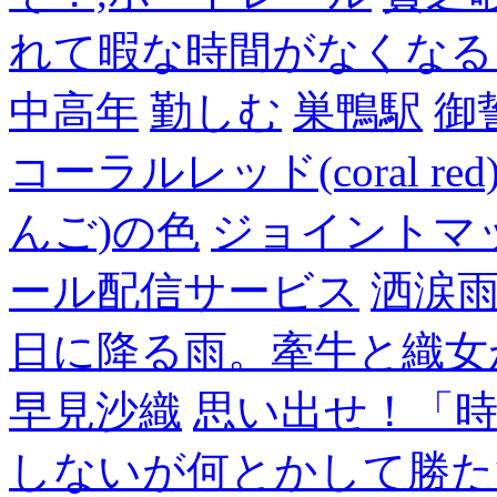
れて暇な時間がなくなる
中高年
勤しむ
巣鴨駅
御
コーラルレッド(coral 
んご)の色
ジョイントマ
ール配信サービス
洒涙雨
日に降る雨。牽牛と織女
早見沙織
思い出せ！「
しないが何とかして勝た