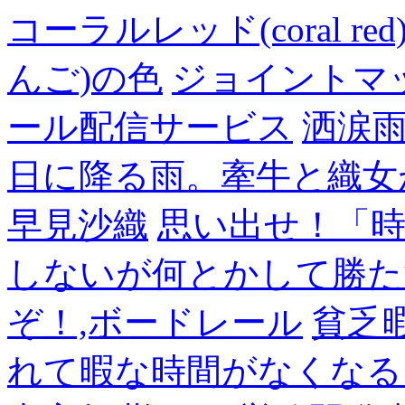
コーラルレッド(coral 
んご)の色
ジョイントマ
ール配信サービス
洒涙雨
日に降る雨。牽牛と織女
早見沙織
思い出せ！「
しないが何とかして勝た
ぞ！,ボードレール
貧乏
れて暇な時間がなくなる