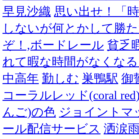
早見沙織
思い出せ！「
しないが何とかして勝た
ぞ！,ボードレール
貧乏
れて暇な時間がなくなる
中高年
勤しむ
巣鴨駅
御
コーラルレッド(coral 
んご)の色
ジョイントマ
ール配信サービス
洒涙雨