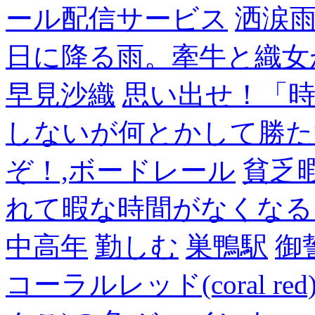
ール配信サービス
洒涙雨
日に降る雨。牽牛と織女
早見沙織
思い出せ！「
しないが何とかして勝た
ぞ！,ボードレール
貧乏
れて暇な時間がなくなる
中高年
勤しむ
巣鴨駅
御
コーラルレッド(coral 