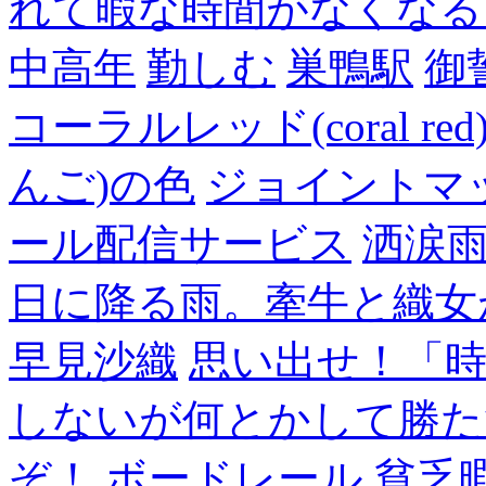
れて暇な時間がなくなる
中高年
勤しむ
巣鴨駅
御
コーラルレッド(coral 
んご)の色
ジョイントマ
ール配信サービス
洒涙雨
日に降る雨。牽牛と織女
早見沙織
思い出せ！「
しないが何とかして勝た
ぞ！,ボードレール
貧乏