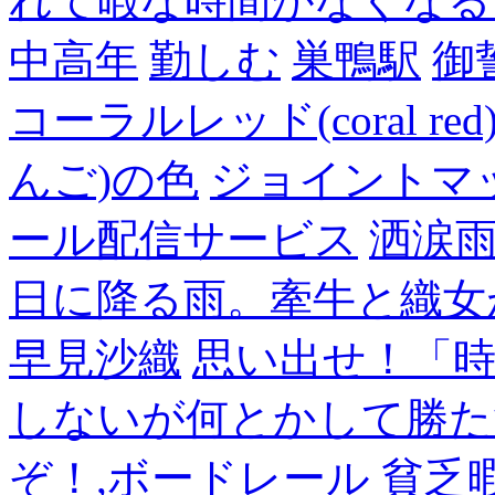
れて暇な時間がなくなる
中高年
勤しむ
巣鴨駅
御
コーラルレッド(coral 
んご)の色
ジョイントマ
ール配信サービス
洒涙雨
日に降る雨。牽牛と織女
早見沙織
思い出せ！「
しないが何とかして勝た
ぞ！,ボードレール
貧乏