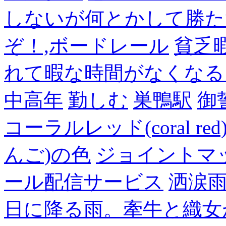
しないが何とかして勝た
ぞ！,ボードレール
貧乏
れて暇な時間がなくなる
中高年
勤しむ
巣鴨駅
御
コーラルレッド(coral 
んご)の色
ジョイントマ
ール配信サービス
洒涙雨
日に降る雨。牽牛と織女