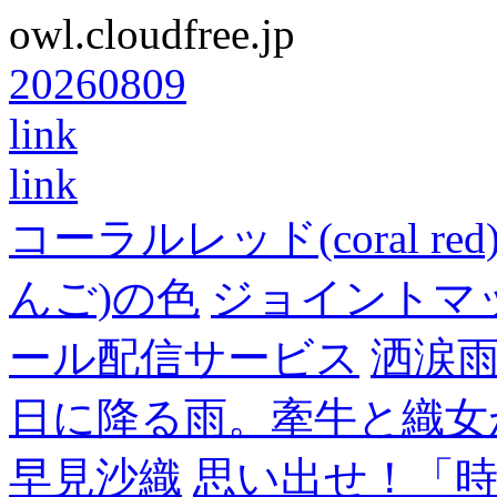
owl.cloudfree.jp
20260809
link
link
コーラルレッド(coral 
んご)の色
ジョイントマ
ール配信サービス
洒涙雨
日に降る雨。牽牛と織女
早見沙織
思い出せ！「