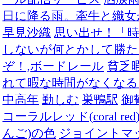
日に降る雨。牽牛と織女
早見沙織
思い出せ！「
しないが何とかして勝た
ぞ！,ボードレール
貧乏
れて暇な時間がなくなる
中高年
勤しむ
巣鴨駅
御
コーラルレッド(coral 
んご)の色
ジョイントマ