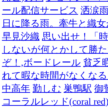
ール配信サービス
洒涙雨
日に降る雨。牽牛と織女
早見沙織
思い出せ！「
しないが何とかして勝た
ぞ！,ボードレール
貧乏
れて暇な時間がなくなる
中高年
勤しむ
巣鴨駅
御
コーラルレッド(coral 