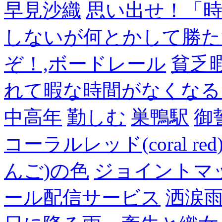
早見沙織
思い出せ！「
しないが何とかして勝た
ぞ！,ボードレール
貧乏
れて暇な時間がなくなる
中高年
勤しむ
巣鴨駅
御
コーラルレッド(coral 
んご)の色
ジョイントマ
ール配信サービス
洒涙雨