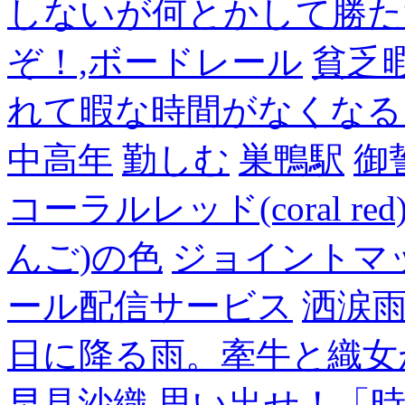
しないが何とかして勝た
ぞ！,ボードレール
貧乏
れて暇な時間がなくなる
中高年
勤しむ
巣鴨駅
御
コーラルレッド(coral 
んご)の色
ジョイントマ
ール配信サービス
洒涙雨
日に降る雨。牽牛と織女
早見沙織
思い出せ！「