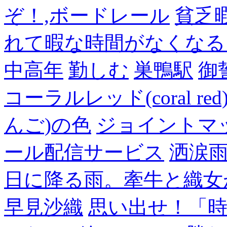
ぞ！,ボードレール
貧乏
れて暇な時間がなくなる
中高年
勤しむ
巣鴨駅
御
コーラルレッド(coral 
んご)の色
ジョイントマ
ール配信サービス
洒涙雨
日に降る雨。牽牛と織女
早見沙織
思い出せ！「