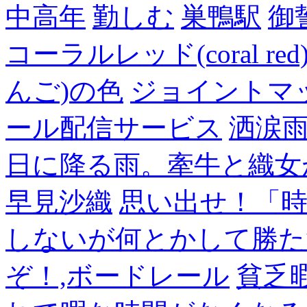
中高年
勤しむ
巣鴨駅
御
コーラルレッド(coral 
んご)の色
ジョイントマ
ール配信サービス
洒涙雨
日に降る雨。牽牛と織女
早見沙織
思い出せ！「
しないが何とかして勝た
ぞ！,ボードレール
貧乏