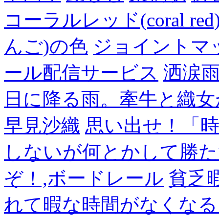
コーラルレッド(coral 
んご)の色
ジョイントマ
ール配信サービス
洒涙雨
日に降る雨。牽牛と織女
早見沙織
思い出せ！「
しないが何とかして勝た
ぞ！,ボードレール
貧乏
れて暇な時間がなくなる