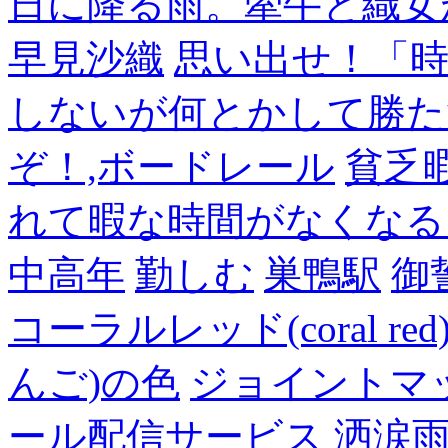
日に降る雨。牽牛と織女
早見沙織
思い出せ！「
しないが何とかして勝た
ぞ！,ボードレール
貧乏
れて暇な時間がなくなる
中高年
勤しむ
巣鴨駅
御
コーラルレッド(coral 
んご)の色
ジョイントマ
ール配信サービス
洒涙雨