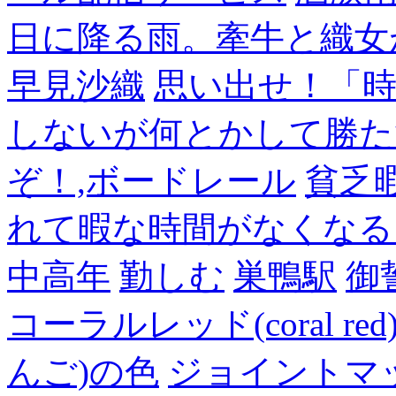
日に降る雨。牽牛と織女
早見沙織
思い出せ！「
しないが何とかして勝た
ぞ！,ボードレール
貧乏
れて暇な時間がなくなる
中高年
勤しむ
巣鴨駅
御
コーラルレッド(coral 
んご)の色
ジョイントマ