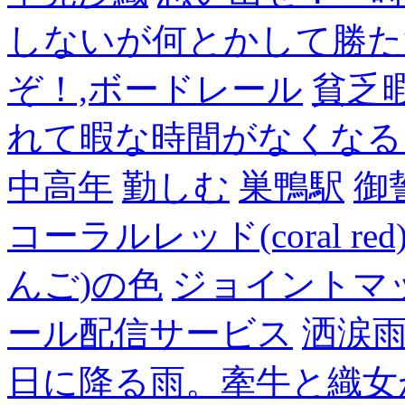
しないが何とかして勝た
ぞ！,ボードレール
貧乏
れて暇な時間がなくなる
中高年
勤しむ
巣鴨駅
御
コーラルレッド(coral 
んご)の色
ジョイントマ
ール配信サービス
洒涙雨
日に降る雨。牽牛と織女