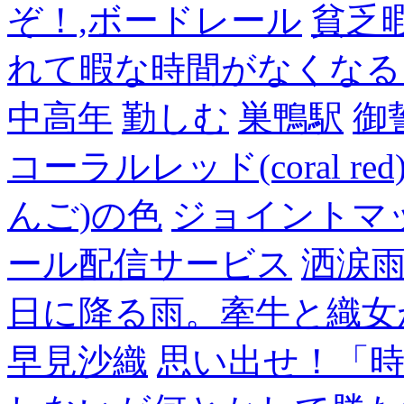
ぞ！,ボードレール
貧乏
れて暇な時間がなくなる
中高年
勤しむ
巣鴨駅
御
コーラルレッド(coral 
んご)の色
ジョイントマ
ール配信サービス
洒涙雨
日に降る雨。牽牛と織女
早見沙織
思い出せ！「