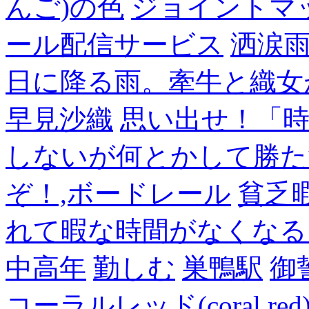
んご)の色
ジョイントマ
ール配信サービス
洒涙雨
日に降る雨。牽牛と織女
早見沙織
思い出せ！「
しないが何とかして勝た
ぞ！,ボードレール
貧乏
れて暇な時間がなくなる
中高年
勤しむ
巣鴨駅
御
コーラルレッド(coral 