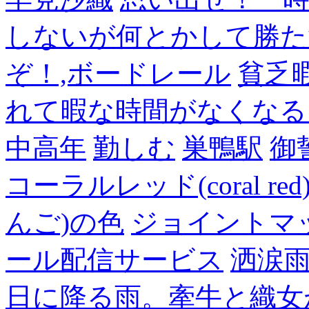
しないが何とかして勝た
ぞ！,ボードレール
貧乏
れて暇な時間がなくなる
中高年
勤しむ
巣鴨駅
御
コーラルレッド(coral 
んご)の色
ジョイントマ
ール配信サービス
洒涙雨
日に降る雨。牽牛と織女