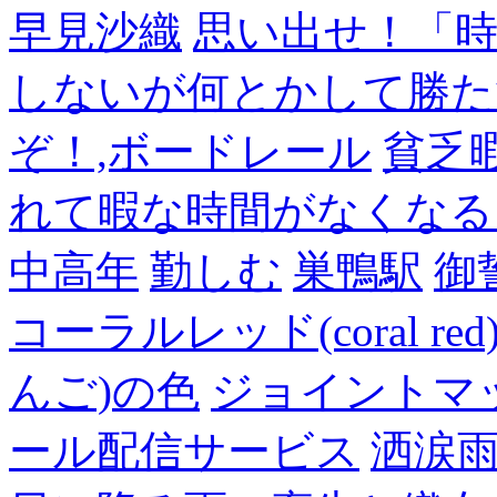
早見沙織
思い出せ！「
しないが何とかして勝た
ぞ！,ボードレール
貧乏
れて暇な時間がなくなる
中高年
勤しむ
巣鴨駅
御
コーラルレッド(coral 
んご)の色
ジョイントマ
ール配信サービス
洒涙雨