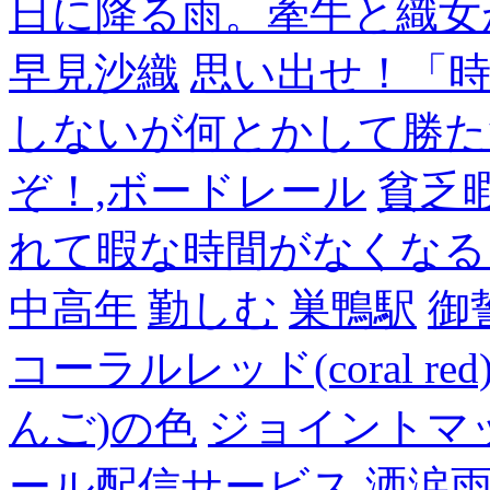
日に降る雨。牽牛と織女
早見沙織
思い出せ！「
しないが何とかして勝た
ぞ！,ボードレール
貧乏
れて暇な時間がなくなる
中高年
勤しむ
巣鴨駅
御
コーラルレッド(coral 
んご)の色
ジョイントマ
ール配信サービス
洒涙雨