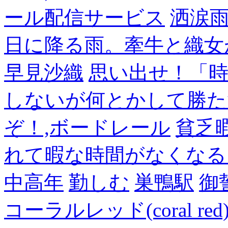
ール配信サービス
洒涙雨
日に降る雨。牽牛と織女
早見沙織
思い出せ！「
しないが何とかして勝た
ぞ！,ボードレール
貧乏
れて暇な時間がなくなる
中高年
勤しむ
巣鴨駅
御
コーラルレッド(coral 