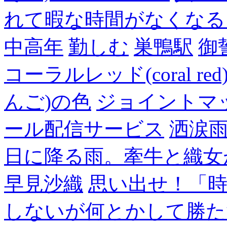
れて暇な時間がなくなる
中高年
勤しむ
巣鴨駅
御
コーラルレッド(coral 
んご)の色
ジョイントマ
ール配信サービス
洒涙雨
日に降る雨。牽牛と織女
早見沙織
思い出せ！「
しないが何とかして勝た