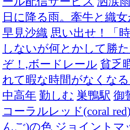
ール配信サービス
洒涙雨
日に降る雨。牽牛と織女
早見沙織
思い出せ！「
しないが何とかして勝た
ぞ！,ボードレール
貧乏
れて暇な時間がなくなる
中高年
勤しむ
巣鴨駅
御
コーラルレッド(coral 
んご)の色
ジョイントマ