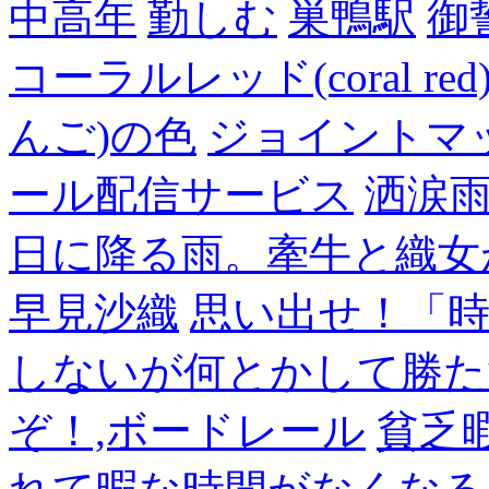
中高年
勤しむ
巣鴨駅
御
コーラルレッド(coral 
んご)の色
ジョイントマ
ール配信サービス
洒涙雨
日に降る雨。牽牛と織女
早見沙織
思い出せ！「
しないが何とかして勝た
ぞ！,ボードレール
貧乏