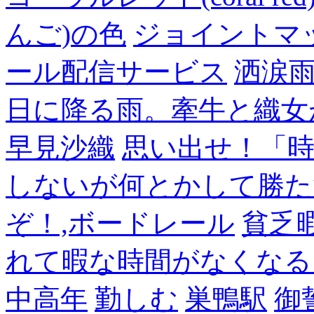
んご)の色
ジョイントマ
ール配信サービス
洒涙雨
日に降る雨。牽牛と織女
早見沙織
思い出せ！「
しないが何とかして勝た
ぞ！,ボードレール
貧乏
れて暇な時間がなくなる
中高年
勤しむ
巣鴨駅
御