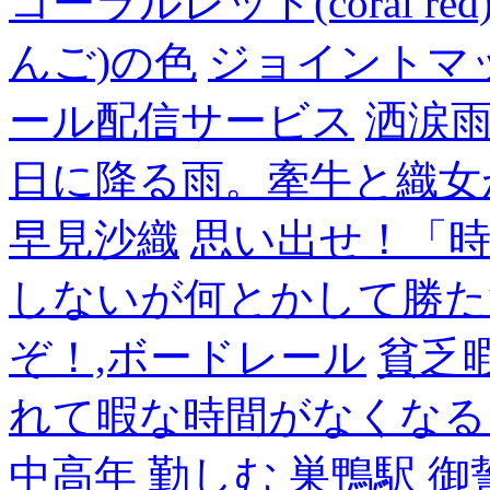
コーラルレッド(coral 
んご)の色
ジョイントマ
ール配信サービス
洒涙雨
日に降る雨。牽牛と織女
早見沙織
思い出せ！「
しないが何とかして勝た
ぞ！,ボードレール
貧乏
れて暇な時間がなくなる
中高年
勤しむ
巣鴨駅
御