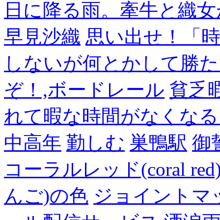
日に降る雨。牽牛と織女
早見沙織
思い出せ！「
しないが何とかして勝た
ぞ！,ボードレール
貧乏
れて暇な時間がなくなる
中高年
勤しむ
巣鴨駅
御
コーラルレッド(coral 
んご)の色
ジョイントマ