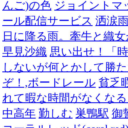
んご)の色
ジョイントマ
ール配信サービス
洒涙雨
日に降る雨。牽牛と織女
早見沙織
思い出せ！「
しないが何とかして勝た
ぞ！,ボードレール
貧乏
れて暇な時間がなくなる
中高年
勤しむ
巣鴨駅
御