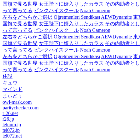
国旗で見る世界
女王陛下に婿入りしたカラス
その内助者とし
って言ってる
ピンクハイスクール
Noah Cameron
左右をどちらかご選択
Öğretmenleri Sendikası
AEWDynamite
東
国旗で見る世界
女王陛下に婿入りしたカラス
その内助者とし
って言ってる
ピンクハイスクール
Noah Cameron
左右をどちらかご選択
Öğretmenleri Sendikası
AEWDynamite
東
国旗で見る世界
女王陛下に婿入りしたカラス
その内助者とし
って言ってる
ピンクハイスクール
Noah Cameron
左右をどちらかご選択
Öğretmenleri Sendikası
AEWDynamite
東
国旗で見る世界
女王陛下に婿入りしたカラス
その内助者とし
って言ってる
ピンクハイスクール
Noah Cameron
住設
キュウ
マインド
まぃどぅ
owl-mask.com
paritychecker.com
r-26.net
r26.jp
telnum.jp
tel072.jp
tel072.net