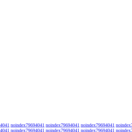
94041
noindex79694041
noindex79694041
noindex79694041
noindex
94041
noindex79694041
noindex79694041
noindex79694041
noindex