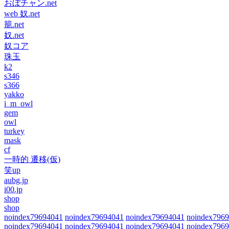
おぼチャン.net
web 奴.net
籠.net
奴.net
奴コア
珠玉
k2
s346
s366
yakko
i_m_owl
gem
owl
turkey
mask
cf
一時的 遷移(仮)
笑up
aubg.jp
i00.jp
shop
shop
noindex79694041
noindex79694041
noindex79694041
noindex796
noindex79694041
noindex79694041
noindex79694041
noindex796