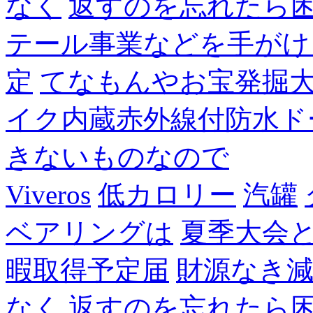
なく
返すのを忘れたら
テール事業などを手がけ
定
てなもんやお宝発掘
イク内蔵赤外線付防水ド
きないものなので
Viveros
低カロリー
汽罐
ベアリングは
夏季大会
暇取得予定届
財源なき
なく
返すのを忘れたら