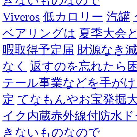
きないものなので
Viveros
低カロリー
汽罐
ベアリングは
夏季大会
暇取得予定届
財源なき
なく
返すのを忘れたら
テール事業などを手がけ
定
てなもんやお宝発掘
イク内蔵赤外線付防水ド
きないものなので