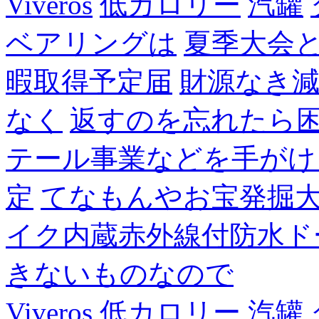
Viveros
低カロリー
汽罐
ベアリングは
夏季大会
暇取得予定届
財源なき
なく
返すのを忘れたら
テール事業などを手がけ
定
てなもんやお宝発掘
イク内蔵赤外線付防水ド
きないものなので
Viveros
低カロリー
汽罐