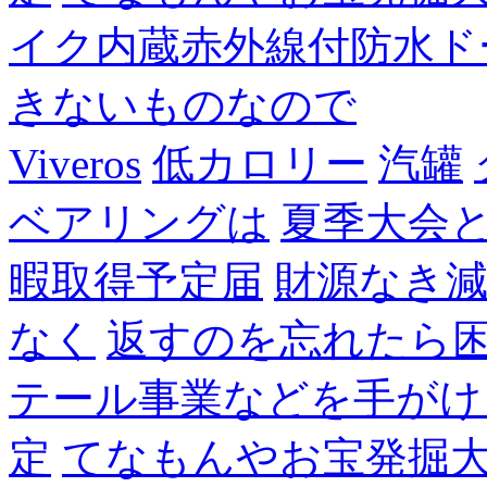
イク内蔵赤外線付防水ド
きないものなので
Viveros
低カロリー
汽罐
ベアリングは
夏季大会
暇取得予定届
財源なき
なく
返すのを忘れたら
テール事業などを手がけ
定
てなもんやお宝発掘