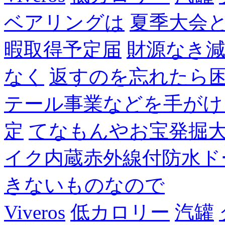
ベアリングは
夏季大会
暇取得予定届
財源なき
なく
返すのを忘れたら
テール事業などを手がけ
定
てなもんやお宝発掘
イク内蔵赤外線付防水ド
きないものなので
Viveros
低カロリー
汽罐