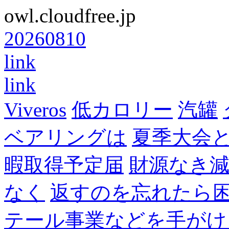
owl.cloudfree.jp
20260810
link
link
Viveros
低カロリー
汽罐
ベアリングは
夏季大会
暇取得予定届
財源なき
なく
返すのを忘れたら
テール事業などを手がけ