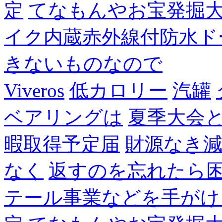
定
てなもんやお宝発掘
イク内蔵赤外線付防水ド
きないものなので
Viveros
低カロリー
汽罐
ベアリングは
夏季大会
暇取得予定届
財源なき
なく
返すのを忘れたら
テール事業などを手がけ