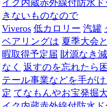
イク内蔵赤外線付防水ド
きないものなので
Viveros
低カロリー
汽罐
ベアリングは
夏季大会
暇取得予定届
財源なき
なく
返すのを忘れたら
テール事業などを手がけ
定
てなもんやお宝発掘
イク内蔵赤外線付防水ド