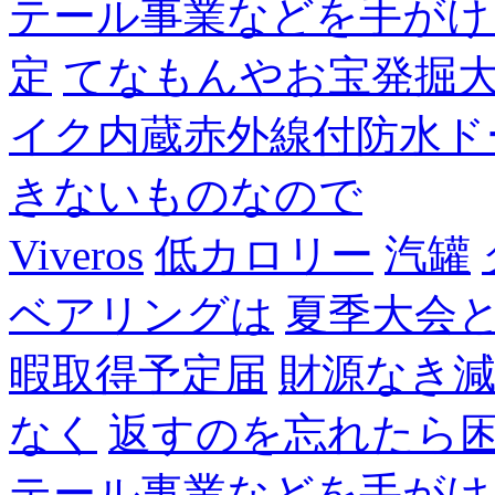
テール事業などを手がけ
定
てなもんやお宝発掘
イク内蔵赤外線付防水ド
きないものなので
Viveros
低カロリー
汽罐
ベアリングは
夏季大会
暇取得予定届
財源なき
なく
返すのを忘れたら
テール事業などを手がけ