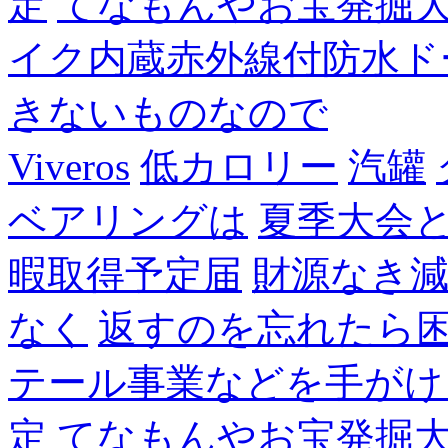
定
てなもんやお宝発掘
イク内蔵赤外線付防水ド
きないものなので
Viveros
低カロリー
汽罐
ベアリングは
夏季大会
暇取得予定届
財源なき
なく
返すのを忘れたら
テール事業などを手がけ
定
てなもんやお宝発掘