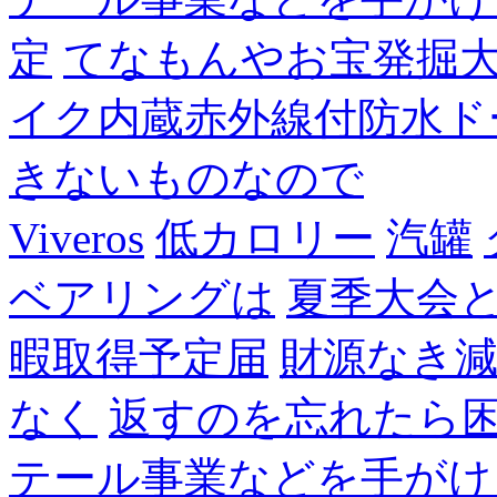
定
てなもんやお宝発掘
イク内蔵赤外線付防水ド
きないものなので
Viveros
低カロリー
汽罐
ベアリングは
夏季大会
暇取得予定届
財源なき
なく
返すのを忘れたら
テール事業などを手がけ