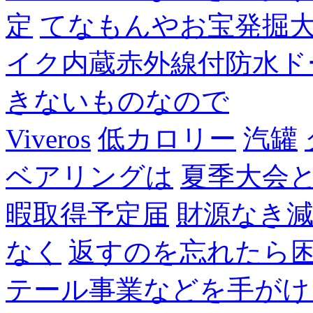
定
てなもんやお宝発掘
イク内蔵赤外線付防水ド
きないものなので
Viveros
低カロリー
汽罐
ベアリングは
夏季大会
暇取得予定届
財源なき
なく
返すのを忘れたら
テール事業などを手がけ