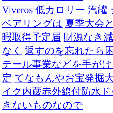
Viveros
低カロリー
汽罐
ベアリングは
夏季大会
暇取得予定届
財源なき
なく
返すのを忘れたら
テール事業などを手がけ
定
てなもんやお宝発掘
イク内蔵赤外線付防水ド
きないものなので