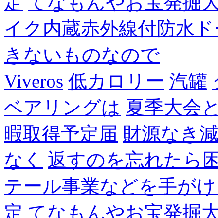
定
てなもんやお宝発掘
イク内蔵赤外線付防水ド
きないものなので
Viveros
低カロリー
汽罐
ベアリングは
夏季大会
暇取得予定届
財源なき
なく
返すのを忘れたら
テール事業などを手がけ
定
てなもんやお宝発掘