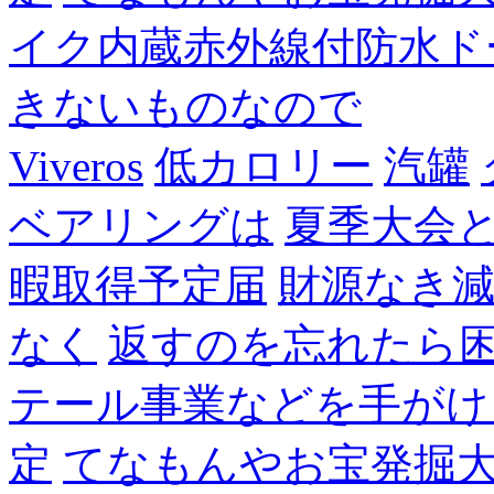
イク内蔵赤外線付防水ド
きないものなので
Viveros
低カロリー
汽罐
ベアリングは
夏季大会
暇取得予定届
財源なき
なく
返すのを忘れたら
テール事業などを手がけ
定
てなもんやお宝発掘