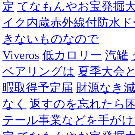
定
てなもんやお宝発掘
イク内蔵赤外線付防水ド
きないものなので
Viveros
低カロリー
汽罐
ベアリングは
夏季大会
暇取得予定届
財源なき
なく
返すのを忘れたら
テール事業などを手がけ