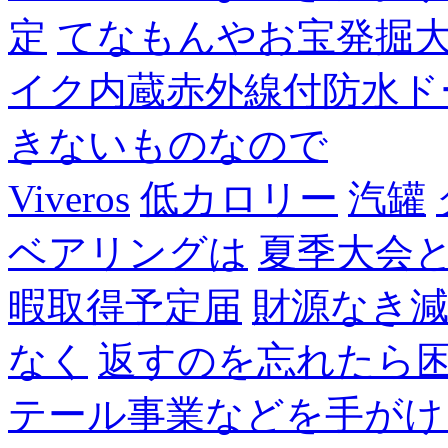
定
てなもんやお宝発掘
イク内蔵赤外線付防水ド
きないものなので
Viveros
低カロリー
汽罐
ベアリングは
夏季大会
暇取得予定届
財源なき
なく
返すのを忘れたら
テール事業などを手がけ