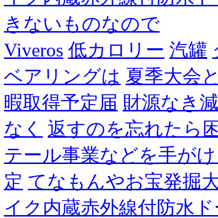
きないものなので
Viveros
低カロリー
汽罐
ベアリングは
夏季大会
暇取得予定届
財源なき
なく
返すのを忘れたら
テール事業などを手がけ
定
てなもんやお宝発掘
イク内蔵赤外線付防水ド