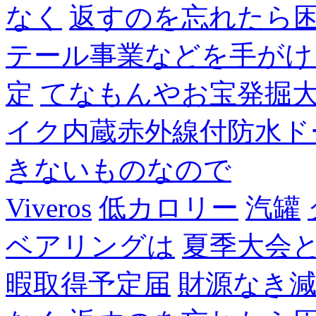
なく
返すのを忘れたら
テール事業などを手がけ
定
てなもんやお宝発掘
イク内蔵赤外線付防水ド
きないものなので
Viveros
低カロリー
汽罐
ベアリングは
夏季大会
暇取得予定届
財源なき