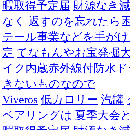
暇取得予定届
財源なき
なく
返すのを忘れたら
テール事業などを手がけ
定
てなもんやお宝発掘
イク内蔵赤外線付防水ド
きないものなので
Viveros
低カロリー
汽罐
ベアリングは
夏季大会