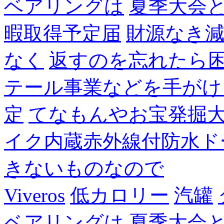
ベアリングは
夏季大会
暇取得予定届
財源なき
なく
返すのを忘れたら
テール事業などを手がけ
定
てなもんやお宝発掘
イク内蔵赤外線付防水ド
きないものなので
Viveros
低カロリー
汽罐
ベアリングは
夏季大会