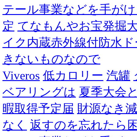
テール事業などを手がけ
定
てなもんやお宝発掘
イク内蔵赤外線付防水ド
きないものなので
Viveros
低カロリー
汽罐
ベアリングは
夏季大会
暇取得予定届
財源なき
なく
返すのを忘れたら