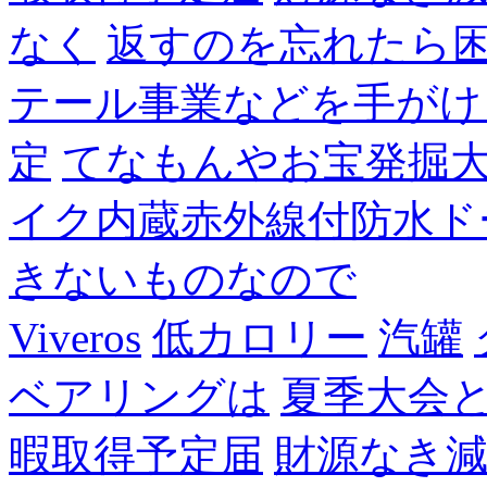
なく
返すのを忘れたら
テール事業などを手がけ
定
てなもんやお宝発掘
イク内蔵赤外線付防水ド
きないものなので
Viveros
低カロリー
汽罐
ベアリングは
夏季大会
暇取得予定届
財源なき