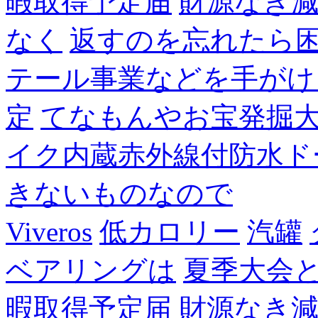
暇取得予定届
財源なき
なく
返すのを忘れたら
テール事業などを手がけ
定
てなもんやお宝発掘
イク内蔵赤外線付防水ド
きないものなので
Viveros
低カロリー
汽罐
ベアリングは
夏季大会
暇取得予定届
財源なき