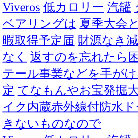
Viveros
低カロリー
汽罐
ベアリングは
夏季大会
暇取得予定届
財源なき
なく
返すのを忘れたら
テール事業などを手がけ
定
てなもんやお宝発掘
イク内蔵赤外線付防水ド
きないものなので