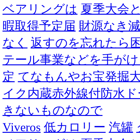
ベアリングは
夏季大会
暇取得予定届
財源なき
なく
返すのを忘れたら
テール事業などを手がけ
定
てなもんやお宝発掘
イク内蔵赤外線付防水ド
きないものなので
Viveros
低カロリー
汽罐