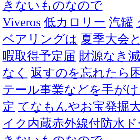
きないものなので
Viveros
低カロリー
汽罐
ベアリングは
夏季大会
暇取得予定届
財源なき
なく
返すのを忘れたら
テール事業などを手がけ
定
てなもんやお宝発掘
イク内蔵赤外線付防水ド