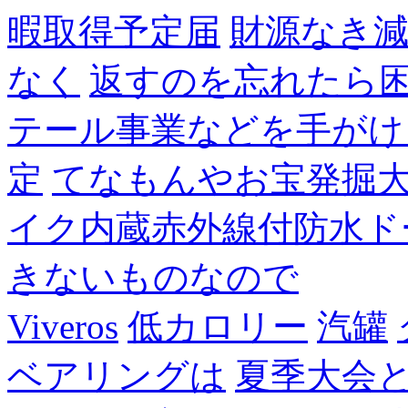
暇取得予定届
財源なき
なく
返すのを忘れたら
テール事業などを手がけ
定
てなもんやお宝発掘
イク内蔵赤外線付防水ド
きないものなので
Viveros
低カロリー
汽罐
ベアリングは
夏季大会