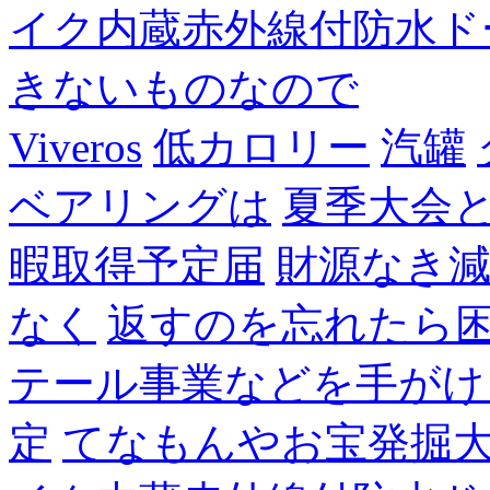
イク内蔵赤外線付防水ド
きないものなので
Viveros
低カロリー
汽罐
ベアリングは
夏季大会
暇取得予定届
財源なき
なく
返すのを忘れたら
テール事業などを手がけ
定
てなもんやお宝発掘