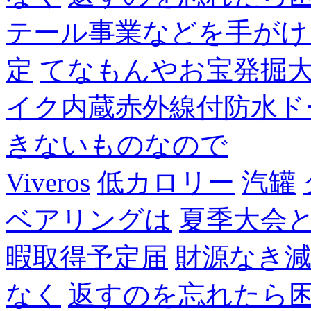
テール事業などを手がけ
定
てなもんやお宝発掘
イク内蔵赤外線付防水ド
きないものなので
Viveros
低カロリー
汽罐
ベアリングは
夏季大会
暇取得予定届
財源なき
なく
返すのを忘れたら