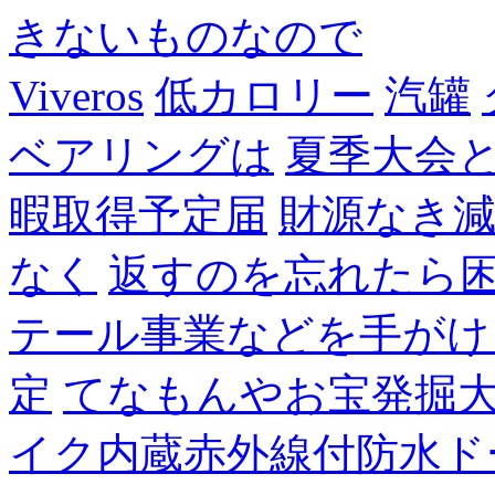
きないものなので
Viveros
低カロリー
汽罐
ベアリングは
夏季大会
暇取得予定届
財源なき
なく
返すのを忘れたら
テール事業などを手がけ
定
てなもんやお宝発掘
イク内蔵赤外線付防水ド