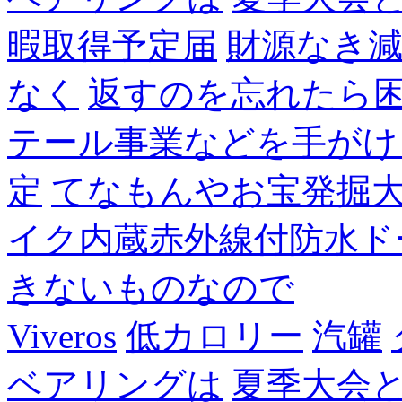
暇取得予定届
財源なき
なく
返すのを忘れたら
テール事業などを手がけ
定
てなもんやお宝発掘
イク内蔵赤外線付防水ド
きないものなので
Viveros
低カロリー
汽罐
ベアリングは
夏季大会