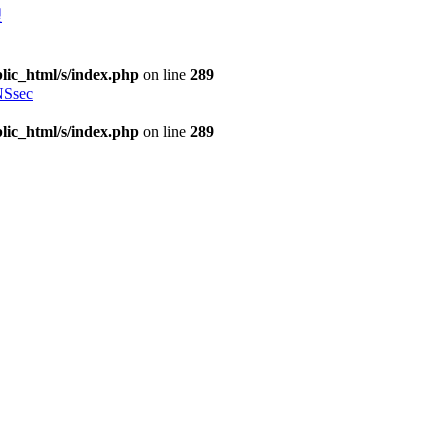
理
lic_html/s/index.php
on line
289
Ssec
lic_html/s/index.php
on line
289