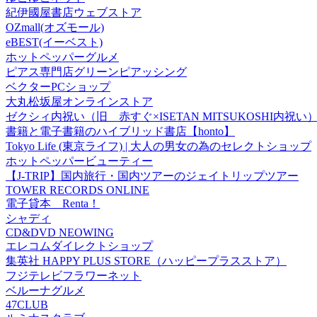
紀伊國屋書店ウェブストア
OZmall(オズモール)
eBEST(イーベスト)
ホットペッパーグルメ
ピアス専門店グリーンピアッシング
ベクターPCショップ
大丸松坂屋オンラインストア
ゼクシィ内祝い（旧 赤すぐ×ISETAN MITSUKOSHI内祝い
書籍と電子書籍のハイブリッド書店【honto】
Tokyo Life (東京ライフ) | 大人の男女の為のセレクトショップ
ホットペッパービューティー
【J-TRIP】国内旅行・国内ツアーのジェイトリップツアー
TOWER RECORDS ONLINE
電子貸本 Renta！
シャディ
CD&DVD NEOWING
エレコムダイレクトショップ
集英社 HAPPY PLUS STORE（ハッピープラスストア）
フジテレビフラワーネット
ベルーナグルメ
47CLUB