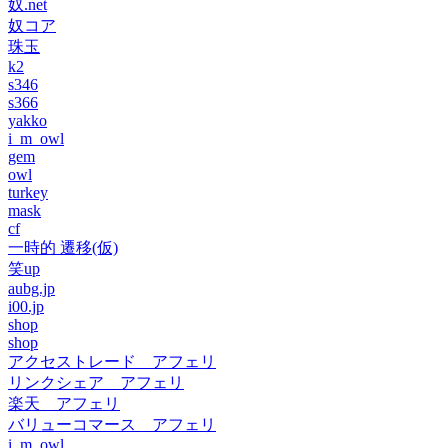
奴.net
奴コア
珠玉
k2
s346
s366
yakko
i_m_owl
gem
owl
turkey
mask
cf
一時的 遷移(仮)
笑up
aubg.jp
i00.jp
shop
shop
アクセストレード アフェリ
リンクシェア アフェリ
楽天 アフェリ
バリューコマース アフェリ
i_m_owl