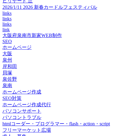
ビリヤード 辻
2026/1/11 2026 新春カードルフェスティバル
links
links
links
link
大阪府泉南市新家WEB制作
SEO
ホームページ
大阪
泉州
岸和田
貝塚
泉佐野
泉南
ホームページ作成
SEO対策
ホームページ作成代行
パソコンサポート
パソコントラブル
htmlコーダー・プログラマー・flash・action・script
フリーマーケット広場