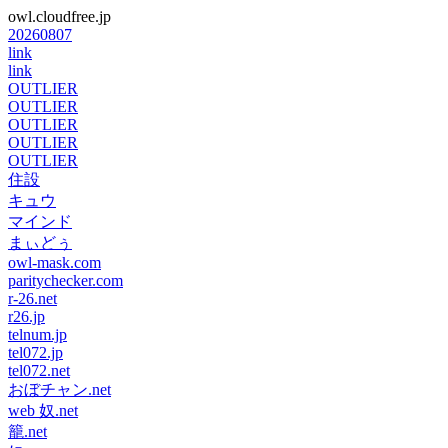
owl.cloudfree.jp
20260807
link
link
OUTLIER
OUTLIER
OUTLIER
OUTLIER
OUTLIER
住設
キュウ
マインド
まぃどぅ
owl-mask.com
paritychecker.com
r-26.net
r26.jp
telnum.jp
tel072.jp
tel072.net
おぼチャン.net
web 奴.net
籠.net