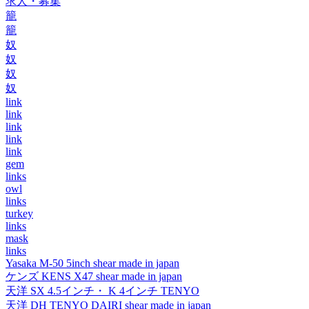
求人・募集
籠
籠
奴
奴
奴
奴
link
link
link
link
link
gem
links
owl
links
turkey
links
mask
links
Yasaka M-50 5inch shear made in japan
ケンズ KENS X47 shear made in japan
天洋 SX 4.5インチ・ K 4インチ TENYO
天洋 DH TENYO DAIRI shear made in japan