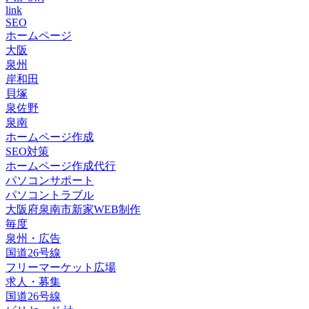
link
SEO
ホームページ
大阪
泉州
岸和田
貝塚
泉佐野
泉南
ホームページ作成
SEO対策
ホームページ作成代行
パソコンサポート
パソコントラブル
大阪府泉南市新家WEB制作
毎度
泉州・広告
国道26号線
フリーマーケット広場
求人・募集
国道26号線