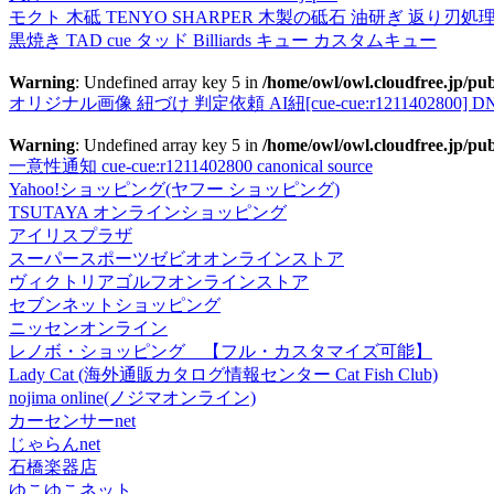
モクト 木砥 TENYO SHARPER 木製の砥石 油研ぎ 返り刃処
黒焼き TAD cue タッド Billiards キュー カスタムキュー
Warning
: Undefined array key 5 in
/home/owl/owl.cloudfree.jp/pub
オリジナル画像 紐づけ 判定依頼 AI紐[cue-cue:r1211402800] DN
Warning
: Undefined array key 5 in
/home/owl/owl.cloudfree.jp/pub
一意性通知 cue-cue:r1211402800 canonical source
Yahoo!ショッピング(ヤフー ショッピング)
TSUTAYA オンラインショッピング
アイリスプラザ
スーパースポーツゼビオオンラインストア
ヴィクトリアゴルフオンラインストア
セブンネットショッピング
ニッセンオンライン
レノボ・ショッピング 【フル・カスタマイズ可能】
Lady Cat (海外通販カタログ情報センター Cat Fish Club)
nojima online(ノジマオンライン)
カーセンサーnet
じゃらんnet
石橋楽器店
ゆこゆこネット