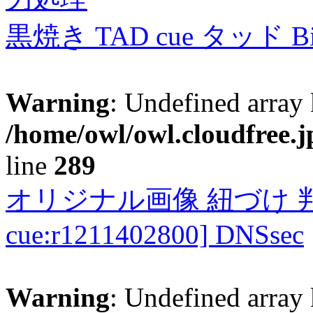
黒焼き TAD cue タッド 
Warning
: Undefined array 
/home/owl/owl.cloudfree.j
line
289
オリジナル画像 紐づけ 判定
cue:r1211402800] DNSsec
Warning
: Undefined array 