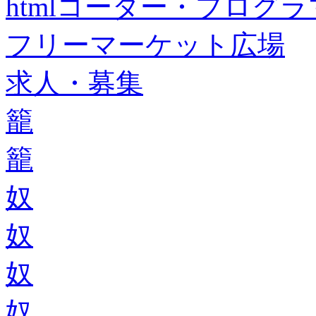
htmlコーダー・プログラマー・f
フリーマーケット広場
求人・募集
籠
籠
奴
奴
奴
奴