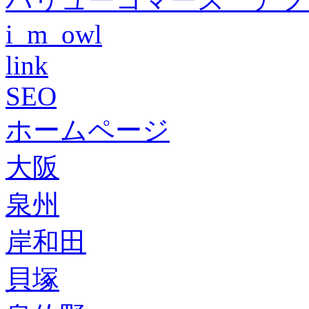
i_m_owl
link
SEO
ホームページ
大阪
泉州
岸和田
貝塚