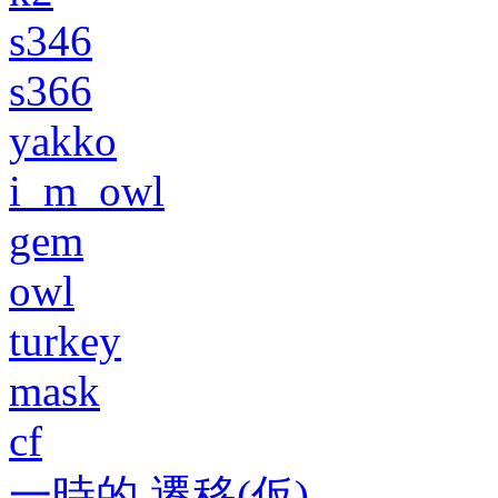
s346
s366
yakko
i_m_owl
gem
owl
turkey
mask
cf
一時的 遷移(仮)