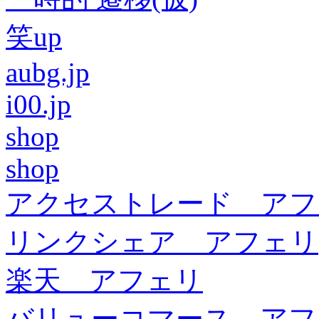
笑up
aubg.jp
i00.jp
shop
shop
アクセストレード アフ
リンクシェア アフェリ
楽天 アフェリ
バリューコマース アフ