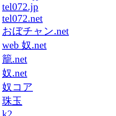
tel072.jp
tel072.net
おぼチャン.net
web 奴.net
籠.net
奴.net
奴コア
珠玉
k2