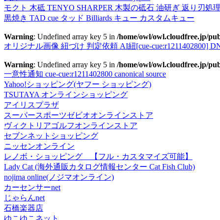
モクト 木砥 TENYO SHARPER 木製の砥石 油研ぎ 返り刃処
黒焼き TAD cue タッド Billiards キュー カスタムキュー
Warning
: Undefined array key 5 in
/home/owl/owl.cloudfree.jp/pub
オリジナル画像 紐づけ 判定依頼 AI紐[cue-cue:r1211402800] DN
Warning
: Undefined array key 5 in
/home/owl/owl.cloudfree.jp/pub
一意性通知 cue-cue:r1211402800 canonical source
Yahoo!ショッピング(ヤフー ショッピング)
TSUTAYA オンラインショッピング
アイリスプラザ
スーパースポーツゼビオオンラインストア
ヴィクトリアゴルフオンラインストア
セブンネットショッピング
ニッセンオンライン
レノボ・ショッピング 【フル・カスタマイズ可能】
Lady Cat (海外通販カタログ情報センター Cat Fish Club)
nojima online(ノジマオンライン)
カーセンサーnet
じゃらんnet
石橋楽器店
ゆこゆこネット