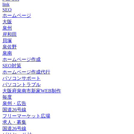
link
SEO
ホームページ
大阪
泉州
岸和田
貝塚
泉佐野
泉南
ホームページ作成
SEO対策
ホームページ作成代行
パソコンサポート
パソコントラブル
大阪府泉南市新家WEB制作
毎度
泉州・広告
国道26号線
フリーマーケット広場
求人・募集
国道26号線