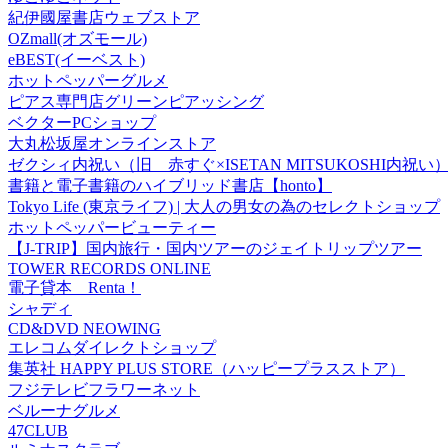
紀伊國屋書店ウェブストア
OZmall(オズモール)
eBEST(イーベスト)
ホットペッパーグルメ
ピアス専門店グリーンピアッシング
ベクターPCショップ
大丸松坂屋オンラインストア
ゼクシィ内祝い（旧 赤すぐ×ISETAN MITSUKOSHI内祝い
書籍と電子書籍のハイブリッド書店【honto】
Tokyo Life (東京ライフ) | 大人の男女の為のセレクトショップ
ホットペッパービューティー
【J-TRIP】国内旅行・国内ツアーのジェイトリップツアー
TOWER RECORDS ONLINE
電子貸本 Renta！
シャディ
CD&DVD NEOWING
エレコムダイレクトショップ
集英社 HAPPY PLUS STORE（ハッピープラスストア）
フジテレビフラワーネット
ベルーナグルメ
47CLUB