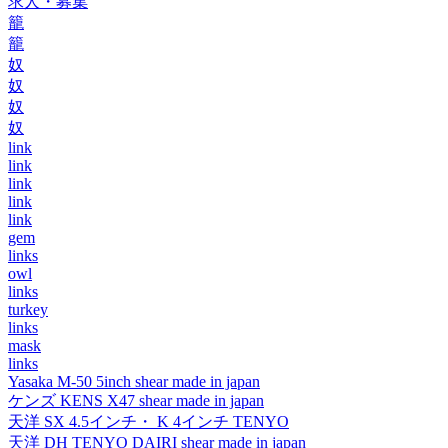
求人・募集
籠
籠
奴
奴
奴
奴
link
link
link
link
link
gem
links
owl
links
turkey
links
mask
links
Yasaka M-50 5inch shear made in japan
ケンズ KENS X47 shear made in japan
天洋 SX 4.5インチ・ K 4インチ TENYO
天洋 DH TENYO DAIRI shear made in japan