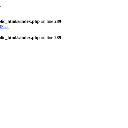
理
lic_html/s/index.php
on line
289
Ssec
lic_html/s/index.php
on line
289