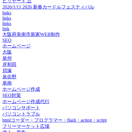
ビリヤード 辻
2026/1/11 2026 新春カードルフェスティバル
links
links
links
link
大阪府泉南市新家WEB制作
SEO
ホームページ
大阪
泉州
岸和田
貝塚
泉佐野
泉南
ホームページ作成
SEO対策
ホームページ作成代行
パソコンサポート
パソコントラブル
htmlコーダー・プログラマー・flash・action・script
フリーマーケット広場