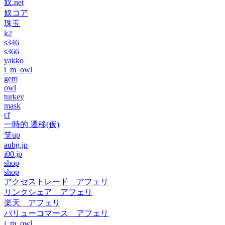
奴.net
奴コア
珠玉
k2
s346
s366
yakko
i_m_owl
gem
owl
turkey
mask
cf
一時的 遷移(仮)
笑up
aubg.jp
i00.jp
shop
shop
アクセストレード アフェリ
リンクシェア アフェリ
楽天 アフェリ
バリューコマース アフェリ
i_m_owl