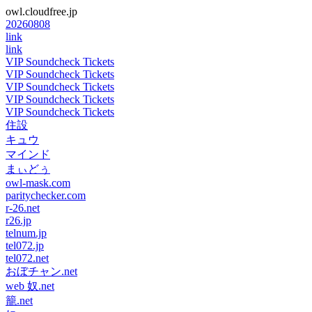
owl.cloudfree.jp
20260808
link
link
VIP Soundcheck Tickets
VIP Soundcheck Tickets
VIP Soundcheck Tickets
VIP Soundcheck Tickets
VIP Soundcheck Tickets
住設
キュウ
マインド
まぃどぅ
owl-mask.com
paritychecker.com
r-26.net
r26.jp
telnum.jp
tel072.jp
tel072.net
おぼチャン.net
web 奴.net
籠.net