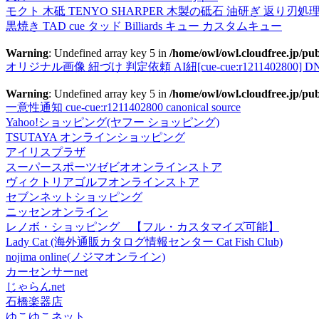
モクト 木砥 TENYO SHARPER 木製の砥石 油研ぎ 返り刃処
黒焼き TAD cue タッド Billiards キュー カスタムキュー
Warning
: Undefined array key 5 in
/home/owl/owl.cloudfree.jp/pub
オリジナル画像 紐づけ 判定依頼 AI紐[cue-cue:r1211402800] DN
Warning
: Undefined array key 5 in
/home/owl/owl.cloudfree.jp/pub
一意性通知 cue-cue:r1211402800 canonical source
Yahoo!ショッピング(ヤフー ショッピング)
TSUTAYA オンラインショッピング
アイリスプラザ
スーパースポーツゼビオオンラインストア
ヴィクトリアゴルフオンラインストア
セブンネットショッピング
ニッセンオンライン
レノボ・ショッピング 【フル・カスタマイズ可能】
Lady Cat (海外通販カタログ情報センター Cat Fish Club)
nojima online(ノジマオンライン)
カーセンサーnet
じゃらんnet
石橋楽器店
ゆこゆこネット