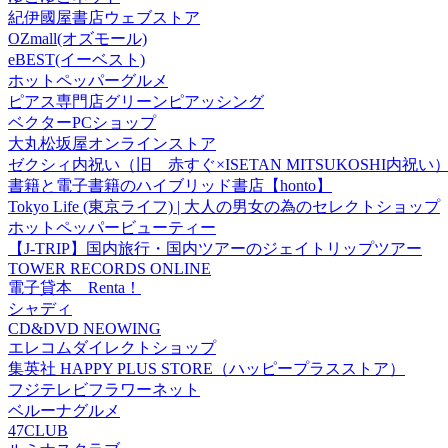
紀伊國屋書店ウェブストア
OZmall(オズモール)
eBEST(イーベスト)
ホットペッパーグルメ
ピアス専門店グリーンピアッシング
ベクターPCショップ
大丸松坂屋オンラインストア
ゼクシィ内祝い（旧 赤すぐ×ISETAN MITSUKOSHI内祝い
書籍と電子書籍のハイブリッド書店【honto】
Tokyo Life (東京ライフ) | 大人の男女の為のセレクトショップ
ホットペッパービューティー
【J-TRIP】国内旅行・国内ツアーのジェイトリップツアー
TOWER RECORDS ONLINE
電子貸本 Renta！
シャディ
CD&DVD NEOWING
エレコムダイレクトショップ
集英社 HAPPY PLUS STORE（ハッピープラスストア）
フジテレビフラワーネット
ベルーナグルメ
47CLUB