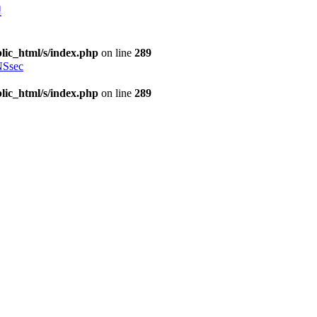
理
lic_html/s/index.php
on line
289
Ssec
lic_html/s/index.php
on line
289