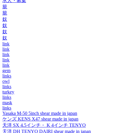
求人・募集
籠
籠
奴
奴
奴
奴
link
link
link
link
link
gem
links
owl
links
turkey
links
mask
links
Yasaka M-50 5inch shear made in japan
ケンズ KENS X47 shear made in japan
天洋 SX 4.5インチ・ K 4インチ TENYO
天洋 DH TENYO DAIRI shear made in japan