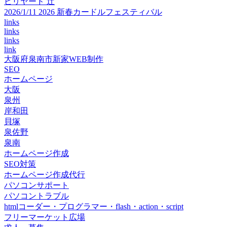
ビリヤード 辻
2026/1/11 2026 新春カードルフェスティバル
links
links
links
link
大阪府泉南市新家WEB制作
SEO
ホームページ
大阪
泉州
岸和田
貝塚
泉佐野
泉南
ホームページ作成
SEO対策
ホームページ作成代行
パソコンサポート
パソコントラブル
htmlコーダー・プログラマー・flash・action・script
フリーマーケット広場