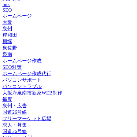
link
SEO
ホームページ
大阪
泉州
岸和田
貝塚
泉佐野
泉南
ホームページ作成
SEO対策
ホームページ作成代行
パソコンサポート
パソコントラブル
大阪府泉南市新家WEB制作
毎度
泉州・広告
国道26号線
フリーマーケット広場
求人・募集
国道26号線