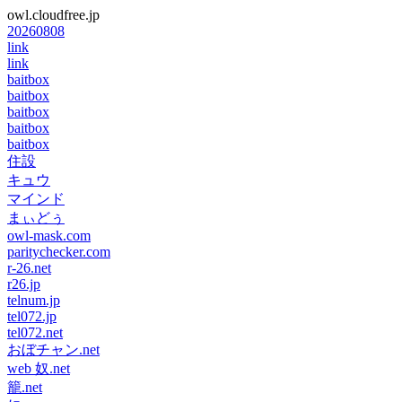
owl.cloudfree.jp
20260808
link
link
baitbox
baitbox
baitbox
baitbox
baitbox
住設
キュウ
マインド
まぃどぅ
owl-mask.com
paritychecker.com
r-26.net
r26.jp
telnum.jp
tel072.jp
tel072.net
おぼチャン.net
web 奴.net
籠.net