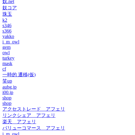
奴.net
奴コア
珠玉
k2
s346
s366
yakko
i_m_owl
gem
owl
turkey
mask
cf
一時的 遷移(仮)
笑up
aubg.jp
i00.jp
shop
shop
アクセストレード アフェリ
リンクシェア アフェリ
楽天 アフェリ
バリューコマース アフェリ
i_m_owl