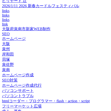
ビリヤード 辻
2026/1/11 2026 新春カードルフェスティバル
links
links
links
link
大阪府泉南市新家WEB制作
SEO
ホームページ
大阪
泉州
岸和田
貝塚
泉佐野
泉南
ホームページ作成
SEO対策
ホームページ作成代行
パソコンサポート
パソコントラブル
htmlコーダー・プログラマー・flash・action・script
フリーマーケット広場