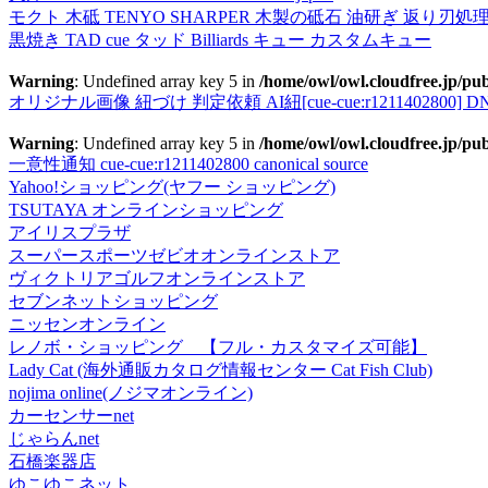
モクト 木砥 TENYO SHARPER 木製の砥石 油研ぎ 返り刃処
黒焼き TAD cue タッド Billiards キュー カスタムキュー
Warning
: Undefined array key 5 in
/home/owl/owl.cloudfree.jp/pub
オリジナル画像 紐づけ 判定依頼 AI紐[cue-cue:r1211402800] DN
Warning
: Undefined array key 5 in
/home/owl/owl.cloudfree.jp/pub
一意性通知 cue-cue:r1211402800 canonical source
Yahoo!ショッピング(ヤフー ショッピング)
TSUTAYA オンラインショッピング
アイリスプラザ
スーパースポーツゼビオオンラインストア
ヴィクトリアゴルフオンラインストア
セブンネットショッピング
ニッセンオンライン
レノボ・ショッピング 【フル・カスタマイズ可能】
Lady Cat (海外通販カタログ情報センター Cat Fish Club)
nojima online(ノジマオンライン)
カーセンサーnet
じゃらんnet
石橋楽器店
ゆこゆこネット