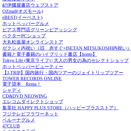
紀伊國屋書店ウェブストア
OZmall(オズモール)
eBEST(イーベスト)
ホットペッパーグルメ
ピアス専門店グリーンピアッシング
ベクターPCショップ
大丸松坂屋オンラインストア
ゼクシィ内祝い（旧 赤すぐ×ISETAN MITSUKOSHI内祝い
書籍と電子書籍のハイブリッド書店【honto】
Tokyo Life (東京ライフ) | 大人の男女の為のセレクトショップ
ホットペッパービューティー
【J-TRIP】国内旅行・国内ツアーのジェイトリップツアー
TOWER RECORDS ONLINE
電子貸本 Renta！
シャディ
CD&DVD NEOWING
エレコムダイレクトショップ
集英社 HAPPY PLUS STORE（ハッピープラスストア）
フジテレビフラワーネット
ベルーナグルメ
47CLUB