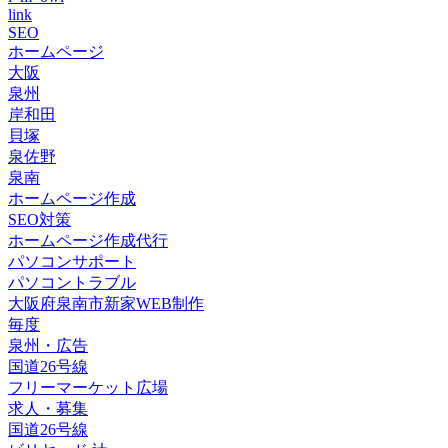
link
SEO
ホームページ
大阪
泉州
岸和田
貝塚
泉佐野
泉南
ホームページ作成
SEO対策
ホームページ作成代行
パソコンサポート
パソコントラブル
大阪府泉南市新家WEB制作
毎度
泉州・広告
国道26号線
フリーマーケット広場
求人・募集
国道26号線