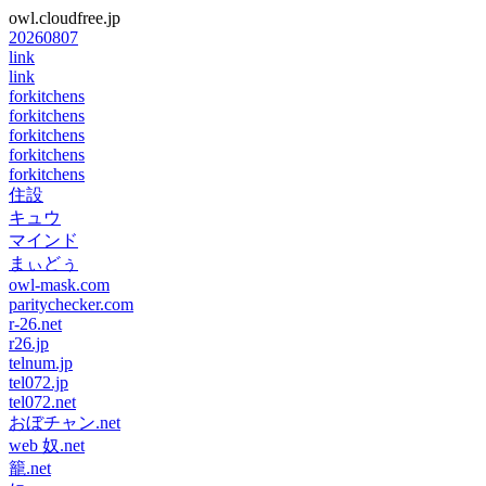
owl.cloudfree.jp
20260807
link
link
forkitchens
forkitchens
forkitchens
forkitchens
forkitchens
住設
キュウ
マインド
まぃどぅ
owl-mask.com
paritychecker.com
r-26.net
r26.jp
telnum.jp
tel072.jp
tel072.net
おぼチャン.net
web 奴.net
籠.net