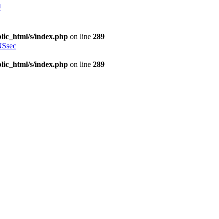
理
lic_html/s/index.php
on line
289
Ssec
lic_html/s/index.php
on line
289