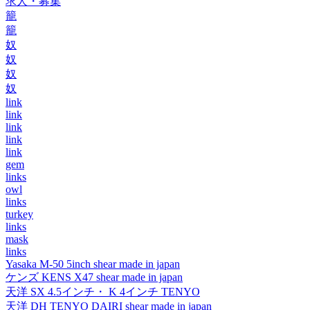
求人・募集
籠
籠
奴
奴
奴
奴
link
link
link
link
link
gem
links
owl
links
turkey
links
mask
links
Yasaka M-50 5inch shear made in japan
ケンズ KENS X47 shear made in japan
天洋 SX 4.5インチ・ K 4インチ TENYO
天洋 DH TENYO DAIRI shear made in japan