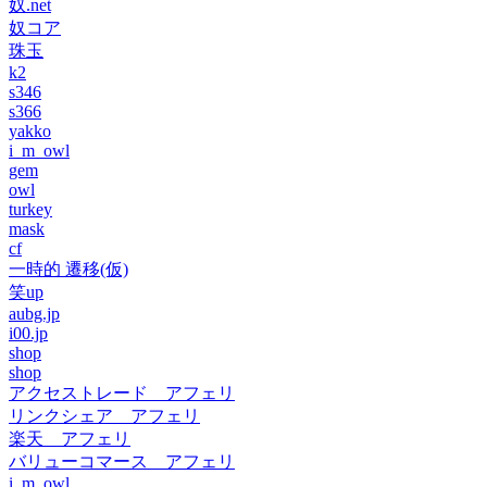
奴.net
奴コア
珠玉
k2
s346
s366
yakko
i_m_owl
gem
owl
turkey
mask
cf
一時的 遷移(仮)
笑up
aubg.jp
i00.jp
shop
shop
アクセストレード アフェリ
リンクシェア アフェリ
楽天 アフェリ
バリューコマース アフェリ
i_m_owl