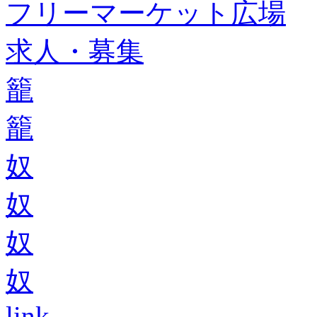
フリーマーケット広場
求人・募集
籠
籠
奴
奴
奴
奴
link