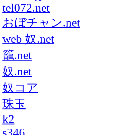
tel072.net
おぼチャン.net
web 奴.net
籠.net
奴.net
奴コア
珠玉
k2
s346