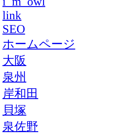
i_m_owl
link
SEO
ホームページ
大阪
泉州
岸和田
貝塚
泉佐野