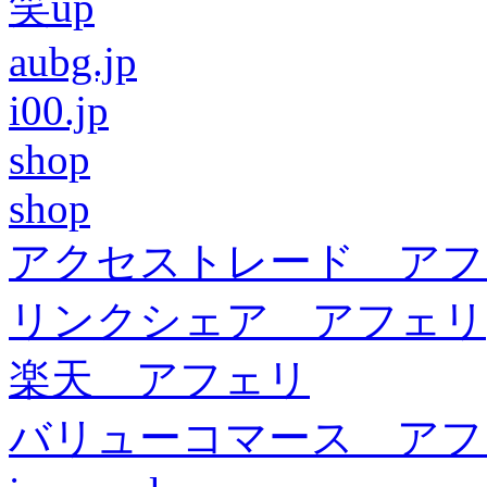
笑up
aubg.jp
i00.jp
shop
shop
アクセストレード アフ
リンクシェア アフェリ
楽天 アフェリ
バリューコマース アフ