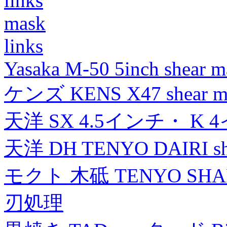
links
mask
links
Yasaka M-50 5inch shear m
ケンズ KENS X47 shear mad
天洋 SX 4.5インチ・ K 
天洋 DH TENYO DAIRI shea
モクト 木砥 TENYO SH
刃処理