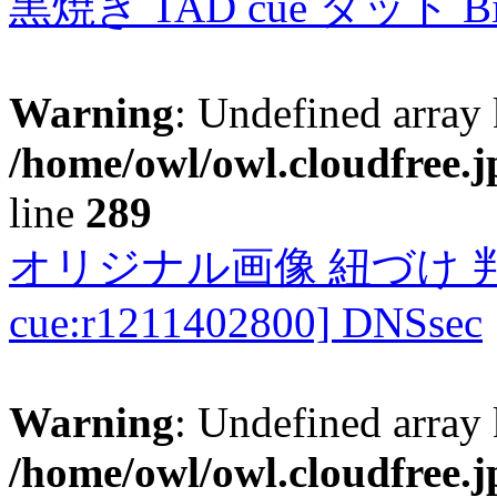
黒焼き TAD cue タッド 
Warning
: Undefined array 
/home/owl/owl.cloudfree.j
line
289
オリジナル画像 紐づけ 判定
cue:r1211402800] DNSsec
Warning
: Undefined array 
/home/owl/owl.cloudfree.j