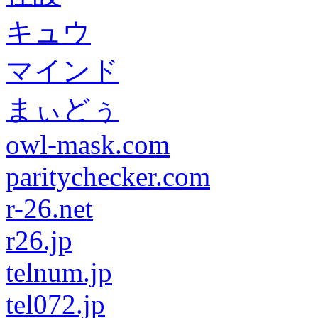
キュウ
マインド
まぃどぅ
owl-mask.com
paritychecker.com
r-26.net
r26.jp
telnum.jp
tel072.jp