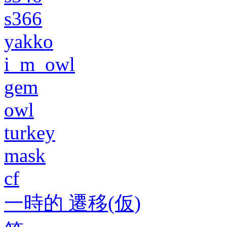
s366
yakko
i_m_owl
gem
owl
turkey
mask
cf
一時的 遷移(仮)