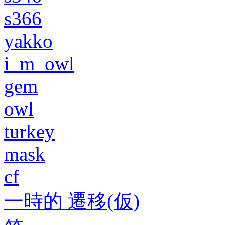
s366
yakko
i_m_owl
gem
owl
turkey
mask
cf
一時的 遷移(仮)