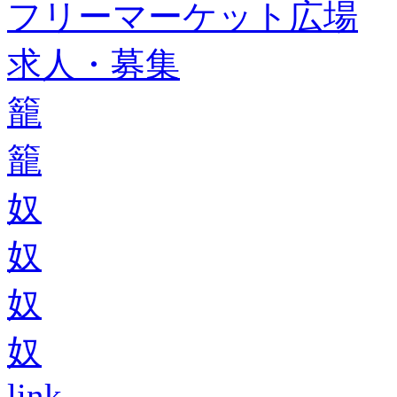
フリーマーケット広場
求人・募集
籠
籠
奴
奴
奴
奴
link