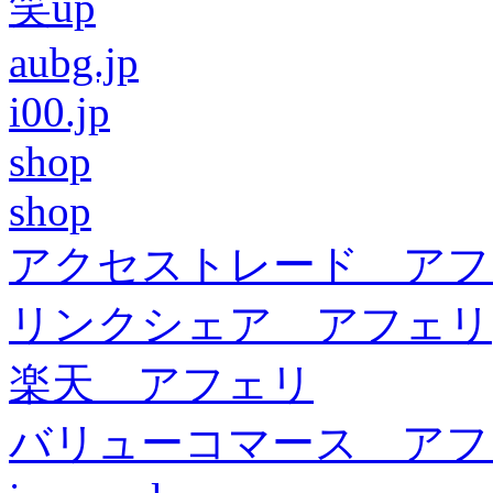
笑up
aubg.jp
i00.jp
shop
shop
アクセストレード アフ
リンクシェア アフェリ
楽天 アフェリ
バリューコマース アフ