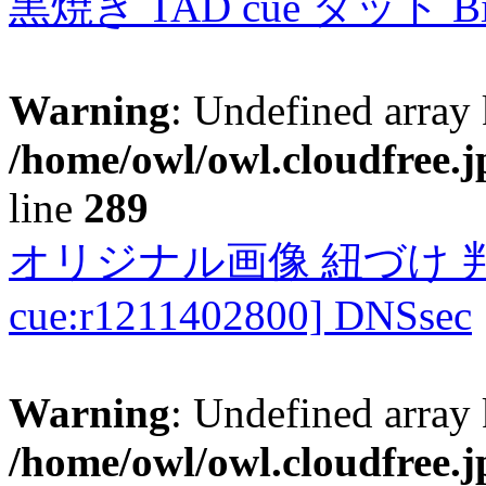
黒焼き TAD cue タッド 
Warning
: Undefined array 
/home/owl/owl.cloudfree.j
line
289
オリジナル画像 紐づけ 判定
cue:r1211402800] DNSsec
Warning
: Undefined array 
/home/owl/owl.cloudfree.j