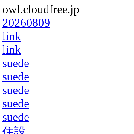
owl.cloudfree.jp
20260809
link
link
suede
suede
suede
suede
suede
住設