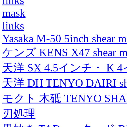
links
mask
links
Yasaka M-50 5inch shear m
ケンズ KENS X47 shear mad
天洋 SX 4.5インチ・ K 
天洋 DH TENYO DAIRI shea
モクト 木砥 TENYO SH
刃処理