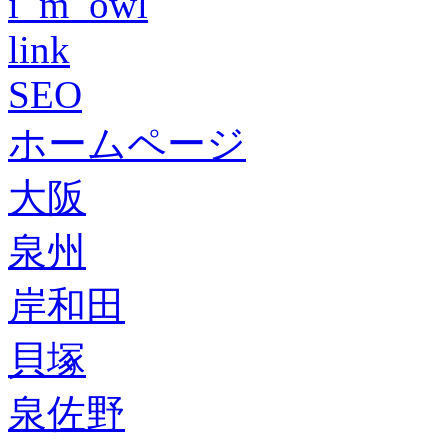
i_m_owl
link
SEO
ホームページ
大阪
泉州
岸和田
貝塚
泉佐野