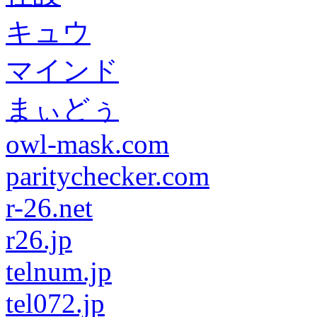
キュウ
マインド
まぃどぅ
owl-mask.com
paritychecker.com
r-26.net
r26.jp
telnum.jp
tel072.jp