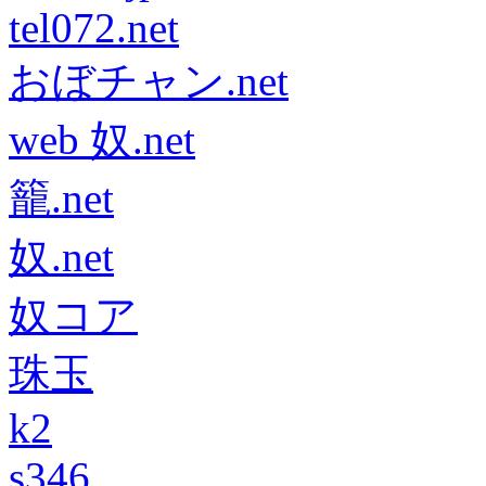
tel072.net
おぼチャン.net
web 奴.net
籠.net
奴.net
奴コア
珠玉
k2
s346